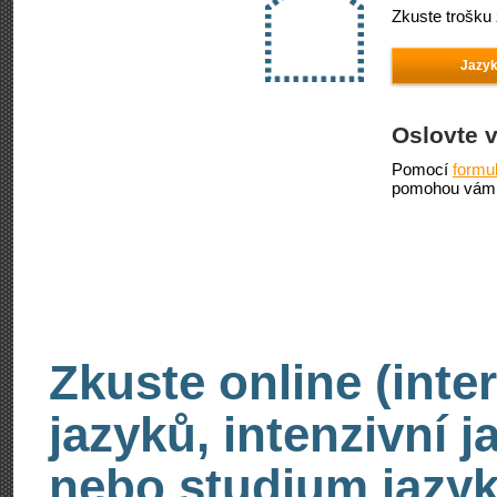
Zkuste trošku 
Jazyk
Oslovte 
Pomocí
formu
pomohou vám 
Zkuste online (inte
jazyků, intenzivní 
nebo studium jazyk