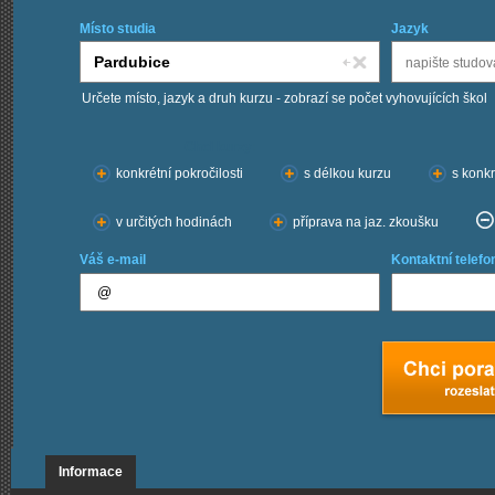
Místo studia
Jazyk
Určete místo, jazyk a druh kurzu - zobrazí se počet vyhovujících škol
Chci kurzy:
konkrétní pokročilosti
s délkou kurzu
s konkr
v určitých hodinách
příprava na jaz. zkoušku
Váš e-mail
Kontaktní telefo
Informace