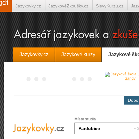
Jazykovky.cz
JazykovéZkoušky.cz
SlevyKurzů.cz
Jaz
Španělština on-line
Italština on-line
Tlumočení-Překlady.
Jazykovky.cz
Jazykové kurzy
Jazykové šk
Dopor
Místo studia