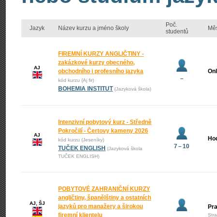
Poč.
Jazyk
Název kurzu a jméno školy
Mě
studentů
FIREMNÍ KURZY ANGLIČTINY -
zakázkové kurzy obecného,
AJ
obchodního i profesního jazyka
Onl
–
kód kurzu (Aj fir)
BOHEMIA INSTITUT
(Jazyková škola)
Intenzivní pobytový kurz - Středně
Pokročilí - Čertovy kameny 2026
AJ
Ho
kód kurzu (Jeseníky)
7 – 10
TUČEK ENGLISH
(Jazyková škola
TUČEK ENGLISH)
POBYTOVÉ ZAHRANIČNÍ KURZY
angličtiny, španělštiny a ostatních
AJ, ŠJ
jazyků pro manažery a širokou
Pr
firemní klientelu
Str