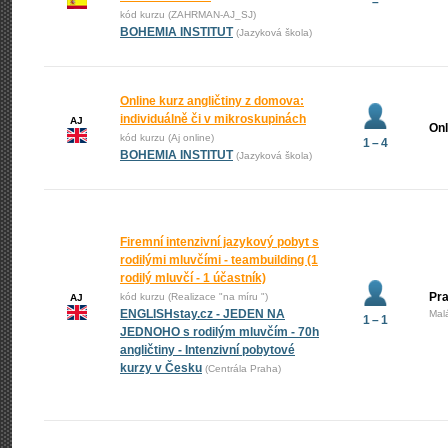
–
kód kurzu (ZAHRMAN-AJ_SJ)
BOHEMIA INSTITUT
(Jazyková škola)
Online kurz angličtiny z domova:
individuálně či v mikroskupinách
AJ
Onl
kód kurzu (Aj online)
1 – 4
BOHEMIA INSTITUT
(Jazyková škola)
Firemní intenzivní jazykový pobyt s
rodilými mluvčími - teambuilding (1
rodilý mluvčí - 1 účastník)
Pra
kód kurzu (Realizace "na míru ")
AJ
ENGLISHstay.cz - JEDEN NA
Mal
1 – 1
JEDNOHO s rodilým mluvčím - 70h
angličtiny - Intenzivní pobytové
kurzy v Česku
(Centrála Praha)