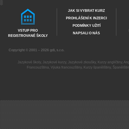
JAK SI VYBRAT KURZ
PROHLÁŠENÍ K INZERCI
PODMÍNKY UŽITÍ
VSTUP PRO
NAPSALI O NÁS
REGISTROVANÉ ŠKOLY
Copyright © 2001 – 2026
gdi, s.r.o.
Jazykové školy
,
Jazykové kurzy
,
Jazykové zkoušky
,
Kurzy angličtiny
,
Ang
Francouzština
,
Výuka francouzštiny
,
Kurzy španělštiny
,
Španělšti