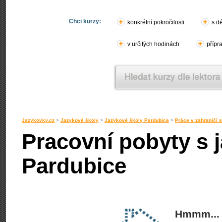
Chci kurzy:
konkrétní pokročilosti
s d
v určitých hodinách
přípr
Jazykovky.cz
>
Jazykové školy
>
Jazykové školy Pardubice
>
Práce v zahraničí 
Pracovní pobyty s j
Pardubice
Hmmm... 