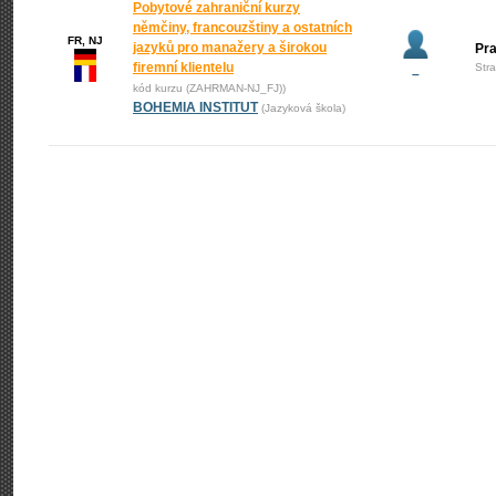
Pobytové zahraniční kurzy
němčiny, francouzštiny a ostatních
FR, NJ
jazyků pro manažery a širokou
Pr
firemní klientelu
Str
–
kód kurzu (ZAHRMAN-NJ_FJ))
BOHEMIA INSTITUT
(Jazyková škola)