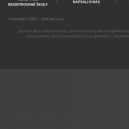
NAPSALI O NÁS
REGISTROVANÉ ŠKOLY
Copyright © 2001 – 2026
gdi, s.r.o.
Jazykové školy
,
Jazykové kurzy
,
Jazykové zkoušky
,
Kurzy angličtiny
,
Ang
Francouzština
,
Výuka francouzštiny
,
Kurzy španělštiny
,
Španělšti