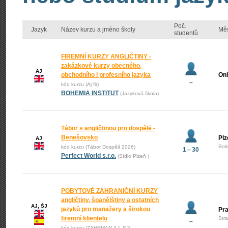
Poč.
Jazyk
Název kurzu a jméno školy
Mě
studentů
FIREMNÍ KURZY ANGLIČTINY -
zakázkové kurzy obecného,
AJ
obchodního i profesního jazyka
Onl
–
kód kurzu (Aj fir)
BOHEMIA INSTITUT
(Jazyková škola)
Tábor s angličtinou pro dospělé -
Benešovsko
Plz
AJ
Bol
kód kurzu (Tábor Dospělí 2026)
1 – 30
Perfect World s.r.o.
(Sídlo Plzeň )
POBYTOVÉ ZAHRANIČNÍ KURZY
angličtiny, španělštiny a ostatních
AJ, ŠJ
jazyků pro manažery a širokou
Pr
firemní klientelu
Str
–
kód kurzu (ZAHRMAN-AJ_SJ)