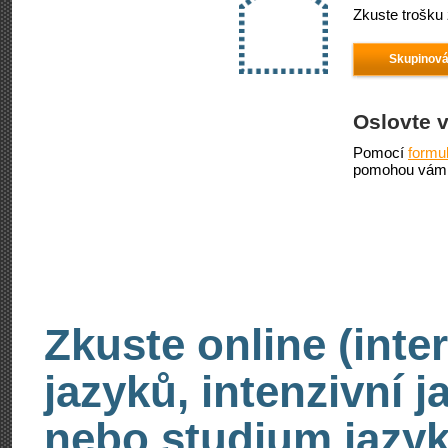
Zkuste trošku 
Skupinová
Oslovte 
Pomocí
formu
pomohou vám 
Zkuste online (inte
jazyků, intenzivní 
nebo studium jazyk