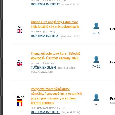
BOHEMIA INSTITUT
(Jazyková škola)
Online kurz angličtiny z domova:
individuálně či v mikroskupinách
AJ
Onl
kód kurzu (Aj online)
1 – 4
BOHEMIA INSTITUT
(Jazyková škola)
Intenzivní pobytový kurz - Středně
Pokročilí - Čertovy kameny 2026
AJ
Ho
kód kurzu (Jeseníky)
7 – 10
TUČEK ENGLISH
(Jazyková škola
TUČEK ENGLISH)
Pobytové zahraniční kurzy
němčiny, francouzštiny a ostatních
FR, NJ
jazyků pro manažery a širokou
Pr
firemní klientelu
Str
–
kód kurzu (ZAHRMAN-NJ_FJ))
BOHEMIA INSTITUT
(Jazyková škola)