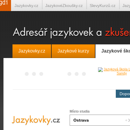
Jazykovky.cz
JazykovéZkoušky.cz
SlevyKurzů.cz
Jaz
Španělština on-line
Italština on-line
Tlumočení-Překlady.
Jazykovky.cz
Jazykové kurzy
Jazykové šk
Dopor
Místo studia