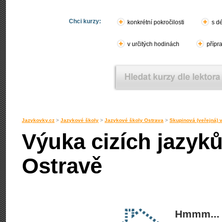
Chci kurzy:
konkrétní pokročilosti
s d
v určitých hodinách
přípr
Jazykovky.cz
>
Jazykové školy
>
Jazykové školy Ostrava
>
Skupinová (veřejná) 
Výuka cizích jazyk
Ostravě
Hmmm... 