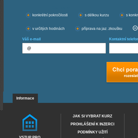
Chci kurzy:
konkrétní pokročilosti
s délkou kurzu
s konkr
v určitých hodinách
příprava na jaz. zkoušku
Váš e-mail
Kontaktní telefo
Informace
JAK SI VYBRAT KURZ
PROHLÁŠENÍ K INZERCI
PODMÍNKY UŽITÍ
VSTUP PRO