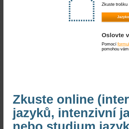
Zkuste trošku 
Jazyko
Oslovte 
Pomocí
formu
pomohou vám 
Zkuste online (inte
jazyků, intenzivní 
nebo studium jazyk