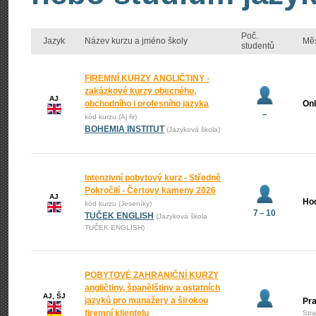
Poč.
Jazyk
Název kurzu a jméno školy
Mě
studentů
FIREMNÍ KURZY ANGLIČTINY -
zakázkové kurzy obecného,
AJ
obchodního i profesního jazyka
Onl
–
kód kurzu (Aj fir)
BOHEMIA INSTITUT
(Jazyková škola)
Intenzivní pobytový kurz - Středně
Pokročilí - Čertovy kameny 2026
AJ
Ho
kód kurzu (Jeseníky)
7 – 10
TUČEK ENGLISH
(Jazyková škola
TUČEK ENGLISH)
POBYTOVÉ ZAHRANIČNÍ KURZY
angličtiny, španělštiny a ostatních
AJ, ŠJ
jazyků pro manažery a širokou
Pr
firemní klientelu
Str