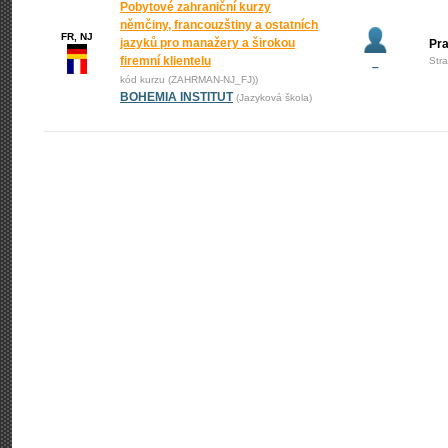
Pobytové zahraniční kurzy
němčiny, francouzštiny a ostatních
FR, NJ
jazyků pro manažery a širokou
Pr
firemní klientelu
Str
–
kód kurzu (ZAHRMAN-NJ_FJ))
BOHEMIA INSTITUT
(Jazyková škola)