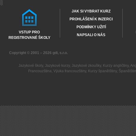
JAK SI VYBRAT KURZ
PROHLÁŠENÍ K INZERCI
PODMÍNKY UŽITÍ
VSTUP PRO
NAPSALI O NÁS
REGISTROVANÉ ŠKOLY
Copyright © 2001 – 2026
gdi, s.r.o.
Jazykové školy
,
Jazykové kurzy
,
Jazykové zkoušky
,
Kurzy angličtiny
,
Ang
Francouzština
,
Výuka francouzštiny
,
Kurzy španělštiny
,
Španělšti