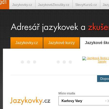
Jazykovky.cz
JazykovéZkoušky.cz
SlevyKurzů.cz
Jaz
Španělština on-line
Italština on-line
Tlumočení-Překlady.
Jazykovky.cz
Jazykové kurzy
Jazykové šk
Dopor
Místo studia