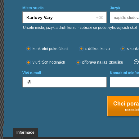
Místo studia
Jazyk
Určete místo, jazyk a druh kurzu - zobrazí se počet vyhovujících škol
Chci kurzy:
konkrétní pokročilosti
s délkou kurzu
s konkr
v určitých hodinách
příprava na jaz. zkoušku
Váš e-mail
Kontaktní telefo
Informace