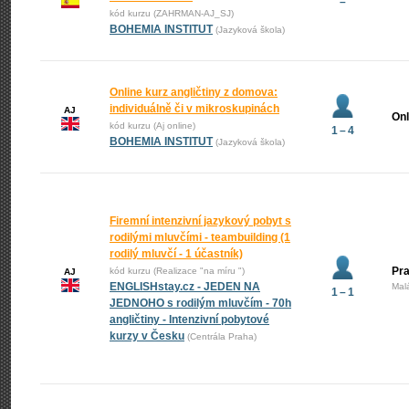
–
kód kurzu (ZAHRMAN-AJ_SJ)
BOHEMIA INSTITUT
(Jazyková škola)
Online kurz angličtiny z domova:
individuálně či v mikroskupinách
AJ
Onl
kód kurzu (Aj online)
1 – 4
BOHEMIA INSTITUT
(Jazyková škola)
Firemní intenzivní jazykový pobyt s
rodilými mluvčími - teambuilding (1
rodilý mluvčí - 1 účastník)
Pra
kód kurzu (Realizace "na míru ")
AJ
ENGLISHstay.cz - JEDEN NA
Mal
1 – 1
JEDNOHO s rodilým mluvčím - 70h
angličtiny - Intenzivní pobytové
kurzy v Česku
(Centrála Praha)