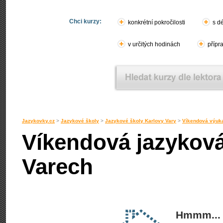
Chci kurzy:
konkrétní pokročilosti
s d
v určitých hodinách
přípr
Jazykovky.cz
>
Jazykové školy
>
Jazykové školy Karlovy Vary
>
Víkendová výuka
Víkendová jazyková
Varech
Hmmm... 