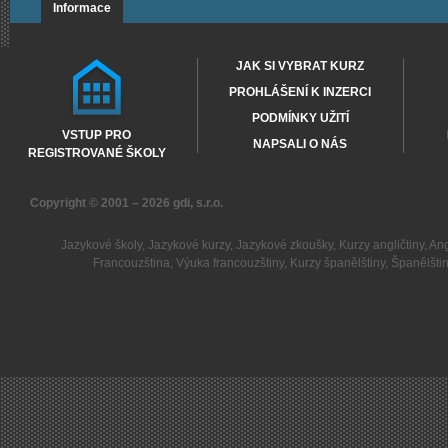
Informace
JAK SI VYBRAT KURZ
PROHLÁŠENÍ K INZERCI
PODMÍNKY UŽITÍ
VSTUP PRO
NAPSALI O NÁS
REGISTROVANÉ ŠKOLY
Copyright © 2001 – 2026
gdi, s.r.o.
Jazykové školy
,
Jazykové kurzy
,
Jazykové zkoušky
,
Kurzy angličtiny
,
Ang
Francouzština
,
Výuka francouzštiny
,
Kurzy španělštiny
,
Španělšti