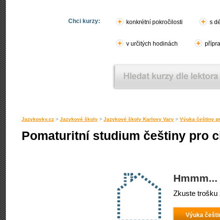
Chci kurzy:
konkrétní pokročilosti
s d
v určitých hodinách
přípr
Jazykovky.cz
>
Jazykové školy
>
Jazykové školy Karlovy Vary
>
Výuka češtiny pr
Pomaturitní studium češtiny pro 
Hmmm... 
Zkuste trošku 
Výuka češti