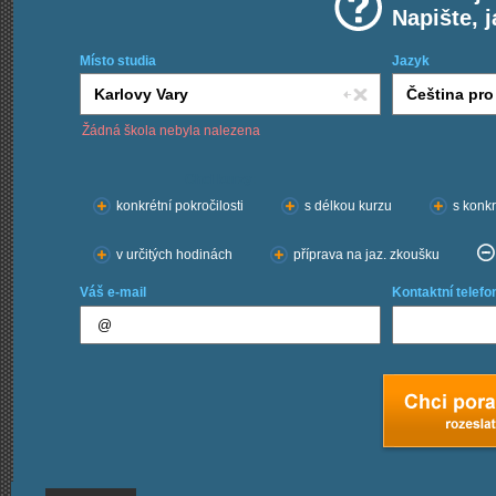
Napište, 
Místo studia
Jazyk
Žádná škola nebyla nalezena
Chci kurzy:
konkrétní pokročilosti
s délkou kurzu
s konkr
v určitých hodinách
příprava na jaz. zkoušku
Váš e-mail
Kontaktní telefo