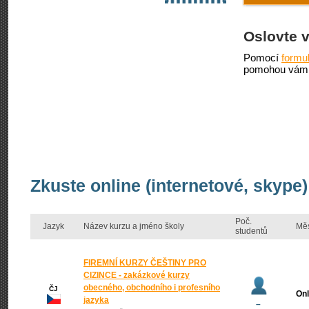
Oslovte 
Pomocí
formu
pomohou vám 
Zkuste online (internetové, skype)
Poč.
Jazyk
Název kurzu a jméno školy
Mě
studentů
FIREMNÍ KURZY ČEŠTINY PRO
CIZINCE - zakázkové kurzy
obecného, obchodního i profesního
ČJ
Onl
jazyka
–