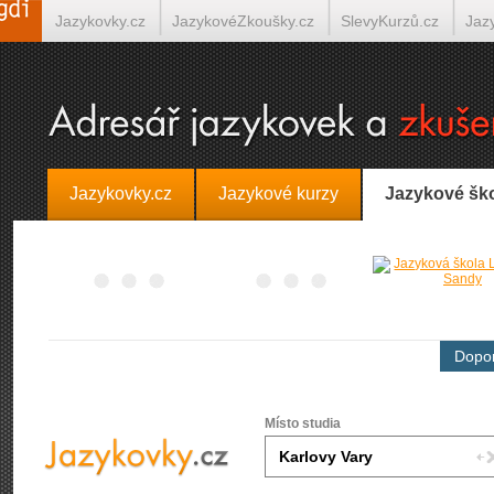
Jazykovky.cz
JazykovéZkoušky.cz
SlevyKurzů.cz
Jaz
Španělština on-line
Italština on-line
Tlumočení-Překlady.
Jazykovky.cz
Jazykové kurzy
Jazykové šk
Dopor
Místo studia