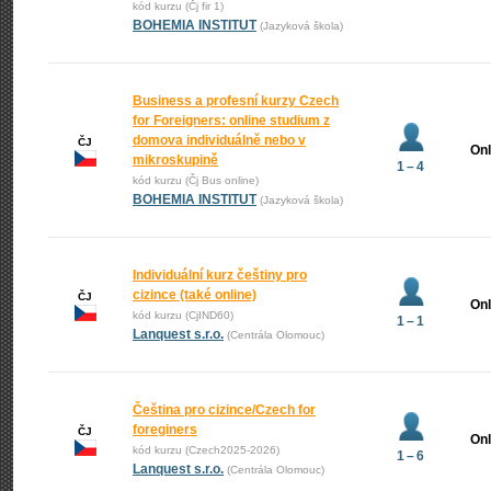
kód kurzu (Čj fir 1)
BOHEMIA INSTITUT
(Jazyková škola)
Business a profesní kurzy Czech
for Foreigners: online studium z
domova individuálně nebo v
ČJ
Onl
mikroskupině
1 – 4
kód kurzu (Čj Bus online)
BOHEMIA INSTITUT
(Jazyková škola)
Individuální kurz češtiny pro
cizince (také online)
ČJ
Onl
kód kurzu (CjIND60)
1 – 1
Lanquest s.r.o.
(Centrála Olomouc)
Čeština pro cizince/Czech for
foreginers
ČJ
Onl
kód kurzu (Czech2025-2026)
1 – 6
Lanquest s.r.o.
(Centrála Olomouc)