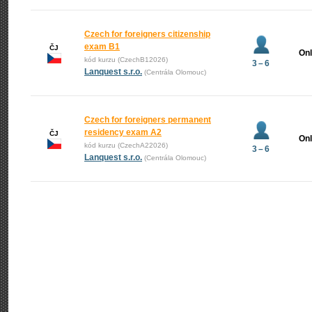
Czech for foreigners citizenship
exam B1
ČJ
Onl
kód kurzu (CzechB12026)
3 – 6
Lanquest s.r.o.
(Centrála Olomouc)
Czech for foreigners permanent
residency exam A2
ČJ
Onl
kód kurzu (CzechA22026)
3 – 6
Lanquest s.r.o.
(Centrála Olomouc)