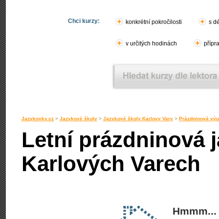
Chci kurzy:
konkrétní pokročilosti
s d
v určitých hodinách
přípr
Jazykovky.cz
>
Jazykové školy
>
Jazykové školy Karlovy Vary
>
Prázdninová výu
Letní prázdninová 
Karlových Varech
Hmmm... 