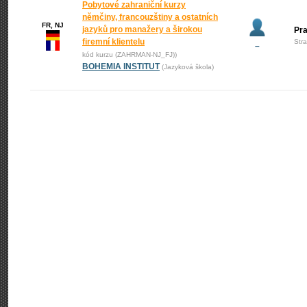
Pobytové zahraniční kurzy
němčiny, francouzštiny a ostatních
FR, NJ
jazyků pro manažery a širokou
Pr
firemní klientelu
Str
–
kód kurzu (ZAHRMAN-NJ_FJ))
BOHEMIA INSTITUT
(Jazyková škola)