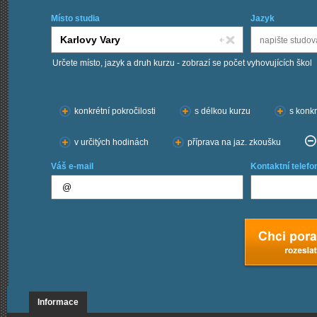
Místo studia
Jazyk
Určete místo, jazyk a druh kurzu - zobrazí se počet vyhovujících škol
Chci kurzy:
konkrétní pokročilosti
s délkou kurzu
s konkr
v určitých hodinách
příprava na jaz. zkoušku
Váš e-mail
Kontaktní telefo
Informace