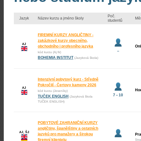
Poč.
Jazyk
Název kurzu a jméno školy
Mě
studentů
FIREMNÍ KURZY ANGLIČTINY -
zakázkové kurzy obecného,
AJ
obchodního i profesního jazyka
Onl
–
kód kurzu (Aj fir)
BOHEMIA INSTITUT
(Jazyková škola)
Intenzivní pobytový kurz - Středně
Pokročilí - Čertovy kameny 2026
AJ
Ho
kód kurzu (Jeseníky)
7 – 10
TUČEK ENGLISH
(Jazyková škola
TUČEK ENGLISH)
POBYTOVÉ ZAHRANIČNÍ KURZY
angličtiny, španělštiny a ostatních
AJ, ŠJ
jazyků pro manažery a širokou
Pr
firemní klientelu
Str