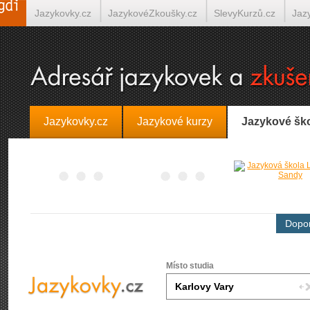
Jazykovky.cz
JazykovéZkoušky.cz
SlevyKurzů.cz
Jaz
Španělština on-line
Italština on-line
Tlumočení-Překlady.
Jazykovky.cz
Jazykové kurzy
Jazykové šk
Dopor
Místo studia