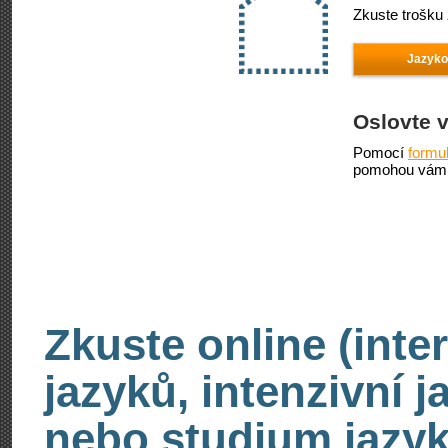
Zkuste trošku 
Jazyko
Oslovte 
Pomocí
formu
pomohou vám 
Zkuste online (inte
jazyků, intenzivní 
nebo studium jazyk