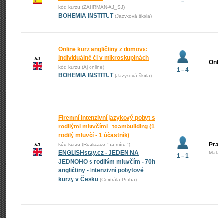
–
kód kurzu (ZAHRMAN-AJ_SJ)
BOHEMIA INSTITUT
(Jazyková škola)
Online kurz angličtiny z domova:
individuálně či v mikroskupinách
AJ
Onl
kód kurzu (Aj online)
1 – 4
BOHEMIA INSTITUT
(Jazyková škola)
Firemní intenzivní jazykový pobyt s
rodilými mluvčími - teambuilding (1
rodilý mluvčí - 1 účastník)
Pra
kód kurzu (Realizace "na míru ")
AJ
ENGLISHstay.cz - JEDEN NA
Mal
1 – 1
JEDNOHO s rodilým mluvčím - 70h
angličtiny - Intenzivní pobytové
kurzy v Česku
(Centrála Praha)