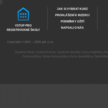
JAK SI VYBRAT KURZ
PROHLÁŠENÍ K INZERCI
PODMÍNKY UŽITÍ
VSTUP PRO
NAPSALI O NÁS
REGISTROVANÉ ŠKOLY
Copyright © 2001 – 2026
gdi, s.r.o.
Jazykové školy
,
Jazykové kurzy
,
Jazykové zkoušky
,
Kurzy angličtiny
,
Ang
Francouzština
,
Výuka francouzštiny
,
Kurzy španělštiny
,
Španělšti