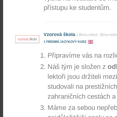
přístupu ke studentům.
Vzorová škola
|
Brno-střed
, Brno-mě
1 FIREMNÍ JAZYKOVÝ KURZ
Připravíme vás na rozl
Náš tým je složen z
od
lektoři jsou držiteli me
studovali na prestižníc
zahraničních cestách a 
Máme za sebou nepřeber