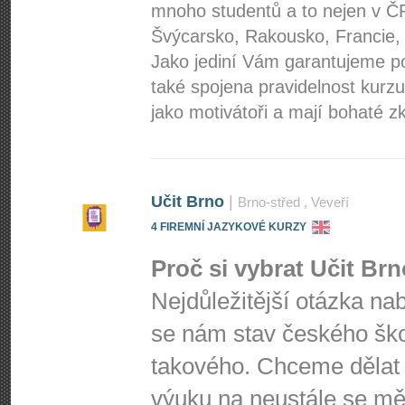
mnoho studentů a to nejen v ČR
Švýcarsko, Rakousko, Francie, 
Jako jediní Vám garantujeme po
také spojena pravidelnost kurzu
jako motivátoři a mají bohaté z
Učit Brno
|
Brno-střed
, Veveří
4 FIREMNÍ JAZYKOVÉ KURZY
Proč si vybrat Učit Br
Nejdůležitější otázka na
se nám stav českého škol
takového. Chceme dělat 
výuku na neustále se mě