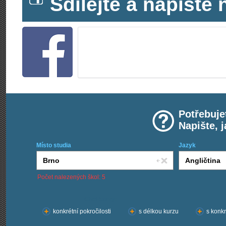
Sdílejte a napišt
Potřebuje
Napište, 
Místo studia
Jazyk
Počet nalezených škol: 5
Chci kurzy:
konkrétní pokročilosti
s délkou kurzu
s konkr