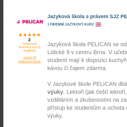
Jazyková škola s právem SJZ PEL
1 FIREMNÍ JAZYKOVÝ KURZ
2
Jazyková škola PELICAN se od 
hodnocení
firemních kurzů
angličtiny
Lidické 9 v centru Brna. V učeb
všech 39
studenti mají k dispozici kuch
hodnocení školy
kávou či čajem zdarma.
V Jazykové škole PELICAN d
výuky
. Lektoři (jak čeští lektoř
vzděláním a zkušenostmi na zahr
přístup ke studentům a ochota 
výuky.