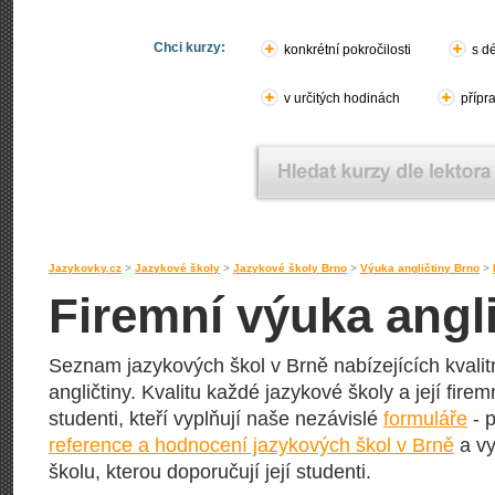
Chci kurzy:
konkrétní pokročilosti
s d
v určitých hodinách
přípr
Jazykovky.cz
>
Jazykové školy
>
Jazykové školy Brno
>
Výuka angličtiny Brno
>
Firemní výuka angli
Seznam jazykových škol v Brně nabízejících kvalit
angličtiny. Kvalitu každé jazykové školy a její firem
studenti, kteří vyplňují naše nezávislé
formuláře
- p
reference a hodnocení jazykových škol v Brně
a vy
školu, kterou doporučují její studenti.