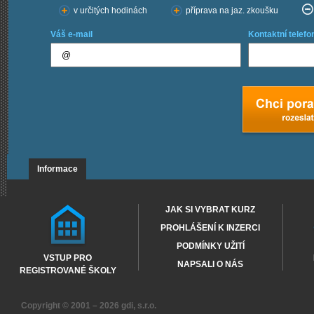
v určitých hodinách
příprava na jaz. zkoušku
Váš e-mail
Kontaktní telefo
Informace
JAK SI VYBRAT KURZ
PROHLÁŠENÍ K INZERCI
PODMÍNKY UŽITÍ
VSTUP PRO
NAPSALI O NÁS
REGISTROVANÉ ŠKOLY
Copyright © 2001 – 2026
gdi, s.r.o.