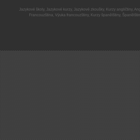
Jazykové školy
,
Jazykové kurzy
,
Jazykové zkoušky
,
Kurzy angličtiny
,
Ang
Francouzština
,
Výuka francouzštiny
,
Kurzy španělštiny
,
Španělšti