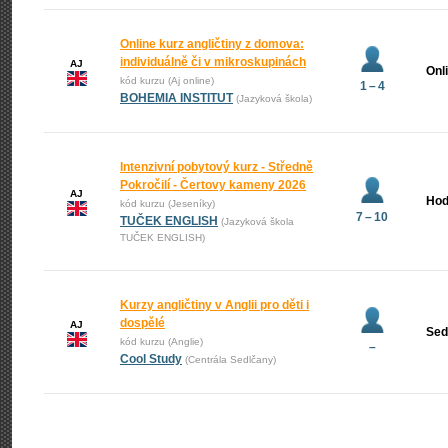
Online kurz angličtiny z domova:
individuálně či v mikroskupinách
AJ
Onl
kód kurzu (Aj online)
1 – 4
BOHEMIA INSTITUT
(Jazyková škola)
Intenzivní pobytový kurz - Středně
Pokročilí - Čertovy kameny 2026
AJ
Hod
kód kurzu (Jeseníky)
7 – 10
TUČEK ENGLISH
(Jazyková škola
TUČEK ENGLISH)
Kurzy angličtiny v Anglii pro děti i
dospělé
AJ
Sed
kód kurzu (Anglie)
–
Cool Study
(Centrála Sedlčany)