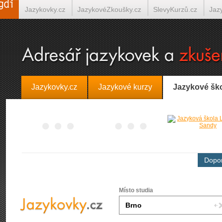
Jazykovky.cz
JazykovéZkoušky.cz
SlevyKurzů.cz
Jaz
Španělština on-line
Italština on-line
Tlumočení-Překlady.
Jazykovky.cz
Jazykové kurzy
Jazykové šk
Dopor
Místo studia