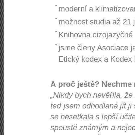
moderní a klimatizov
možnost studia až 21 
Knihovna cizojazyčné l
jsme členy Asociace j
Etický kodex a Kodex k
A proč ještě? Nechme 
„Nikdy bych nevěřila, že
teď jsem odhodlaná jít ji
se nesetkala s lepší učit
spoustě známým a nejede