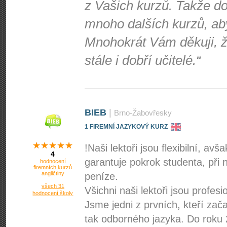
z Vašich kurzů. Takže d
mnoho dalších kurzů, ab
Mnohokrát Vám děkuji, že
stále i dobří učitelé.“
BIEB
|
Brno-Žabovřesky
1 FIREMNÍ JAZYKOVÝ KURZ
!Naši lektoři jsou flexibilní, a
4
garantuje pokrok studenta, při
hodnocení
firemních kurzů
angličtiny
peníze.
všech 31
Všichni naši lektoři jsou profesi
hodnocení školy
Jsme jedni z prvních, kteří zača
tak odborného jazyka. Do roku 