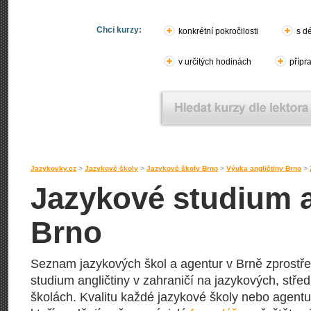
Chci kurzy:
konkrétní pokročilosti
s d
v určitých hodinách
přípr
Jazykovky.cz
>
Jazykové školy
>
Jazykové školy Brno
>
Výuka angličtiny Brno
>
Jazykové studium an
Brno
Seznam jazykových škol a agentur v Brně zprostřed
studium angličtiny v zahraničí na jazykových, stře
školách. Kvalitu každé jazykové školy nebo agentury