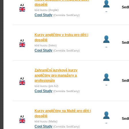
dospělé
AJ
Sed
kód kurzu (Anglie)
–
Cool Study
(Centrála Sedlčany)
Kurzy angličtiny v Irsku pro děti i
dospělé
AJ
Sed
kód kurzu (Irsko)
–
Cool Study
(Centrála Sedlčany)
Zahraniční jazykové kurzy
angličtiny pro manažery a
AJ
profesionály
Sed
–
kód kurzu (job AJ)
Cool Study
(Centrála Sedlčany)
Kurzy angličtiny na Maltě pro děti i
dospělé
AJ
Sed
kód kurzu (Malta)
–
Cool Study
(Centrála Sedlčany)