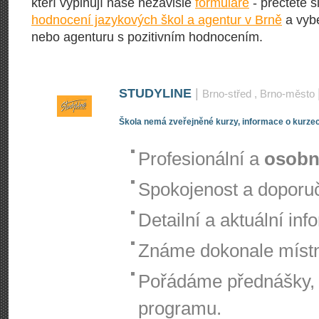
kteří vyplňují naše nezávislé
formuláře
- přečtěte s
hodnocení jazykových škol a agentur v Brně
a vybe
nebo agenturu s pozitivním hodnocením.
STUDYLINE
|
Brno-střed
, Brno-město
Škola nemá zveřejněné kurzy, informace o kurzec
Profesionální a
osobn
Spokojenost a doporuč
Detailní a aktuální i
Známe dokonale místní
Pořádáme přednášky,
programu.