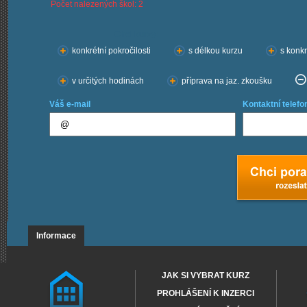
Počet nalezených škol: 2
Chci kurzy:
konkrétní pokročilosti
s délkou kurzu
s konkr
v určitých hodinách
příprava na jaz. zkoušku
Váš e-mail
Kontaktní telefo
Informace
JAK SI VYBRAT KURZ
PROHLÁŠENÍ K INZERCI