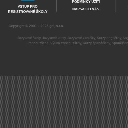
PODMÍNKY UŽITÍ
VSTUP PRO
NAPSALI O NÁS
REGISTROVANÉ ŠKOLY
Copyright © 2001 – 2026
gdi, s.r.o.
Jazykové školy
,
Jazykové kurzy
,
Jazykové zkoušky
,
Kurzy angličtiny
,
Ang
Francouzština
,
Výuka francouzštiny
,
Kurzy španělštiny
,
Španělšti