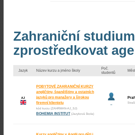
Zahraniční studium
zprostředkovat age
Poč.
Jazyk
Název kurzu a jméno školy
Měs
studentů
POBYTOVÉ ZAHRANIČNÍ KURZY
angličtiny, španělštiny a ostatních
jazyků pro manažery a širokou
Pra
AJ
firemní klientelu
Straš
–
kód kurzu (ZAHRMAN-AJ_SJ)
BOHEMIA INSTITUT
(Jazyková škola)
Kurzy angličtiny v Anglii pro děti i