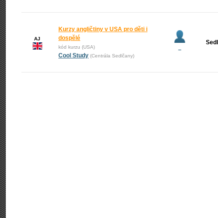
Kurzy angličtiny v USA pro děti i
dospělé
AJ
Sed
kód kurzu (USA)
–
Cool Study
(Centrála Sedlčany)