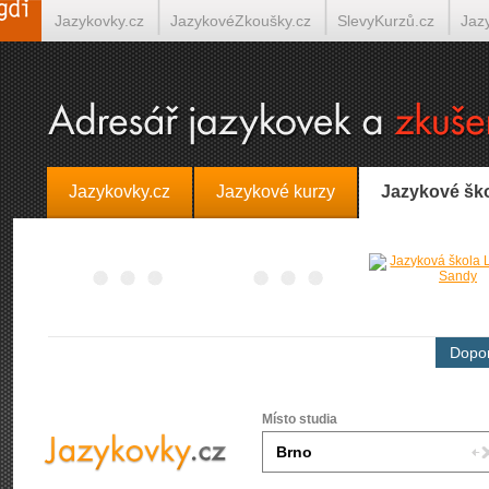
Jazykovky.cz
JazykovéZkoušky.cz
SlevyKurzů.cz
Jaz
Španělština on-line
Italština on-line
Tlumočení-Překlady.
Jazykovky.cz
Jazykové kurzy
Jazykové šk
Dopor
Místo studia