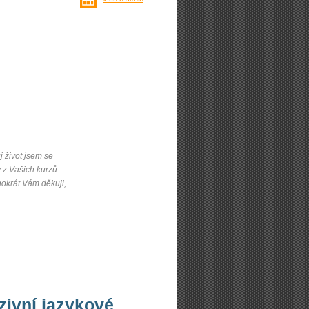
j život jsem se
 z Vašich kurzů.
okrát Vám děkuji,
nzivní jazykové