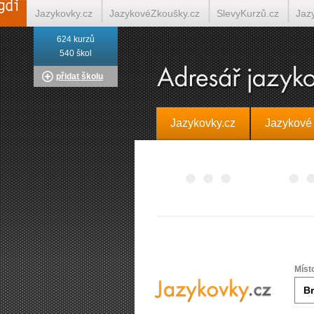
Jazykovky.cz
JazykovéZkoušky.cz
SlevyKurzů.cz
Jaz
624 kurzů
Italština on-line
Tlumočení-Překlady.cz
Překládá.cz
T
540 škol
přidat školu
Jazykovky.cz
Jazykové
Míst