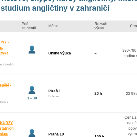
studium angličtiny v zahraničí
Poč.
Rozsah
Město
Cen
studentů
výuky
INY -
o,
390-790
azyka
Online výuka
–
hodinu 
–
ová škola)
spělé -
Plzeň 1
20 h
22 98
Bolevec
1 – 30
lzeň )
Cena z
 KURZY
na dé
ostatních
poby
rokou
vybr
Praha 10
100 h