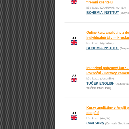
firemní klientelu
kód kurzu (ZAHRMAN-AJ_SJ)
BOHEMIA INSTITUT
(Jazyk
Online kurz angličtiny z 
individuálně či v mikrosk
AJ
kód kurzu (Aj online)
BOHEMIA INSTITUT
(Jazyk
Intenzivní pobytový kurz -
Pokročilí - Čertovy kame
AJ
kód kurzu (Jeseníky)
TUČEK ENGLISH
(Jazyková
TUČEK ENGLISH)
Kurzy angličtiny v Anglii pr
dospělé
AJ
kód kurzu (Anglie)
Cool Study
(Centrála Sedlčan