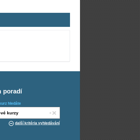
m poradí
kurz hledáte
další kritéria vyhledávání