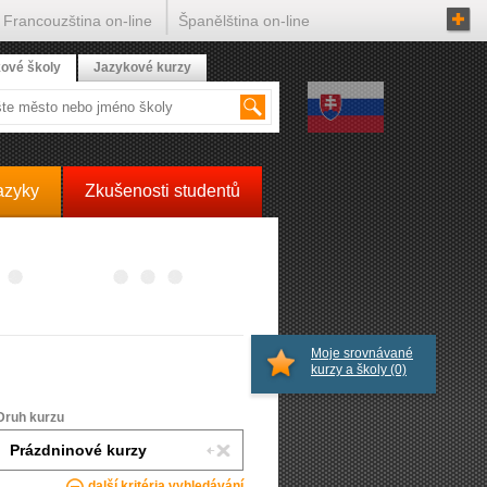
Francouzština on-line
Španělština on-line
ové školy
Jazykové kurzy
azyky
Zkušenosti studentů
Moje srovnávané
kurzy a školy
(0)
Druh kurzu
další kritéria vyhledávání