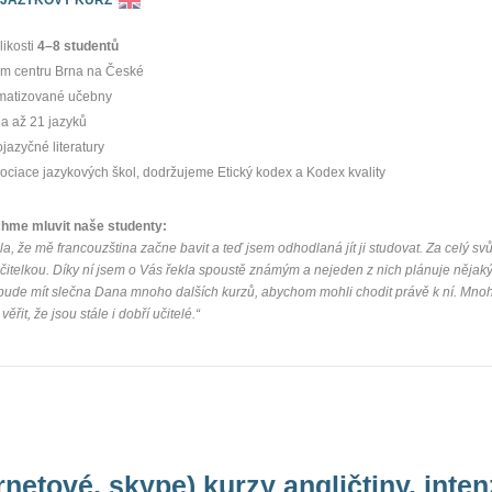
likosti
4–8 studentů
m centru Brna na České
imatizované učebny
a až 21 jazyků
jazyčné literatury
ociace jazykových škol, dodržujeme Etický kodex a Kodex kvality
chme mluvit naše studenty:
a, že mě francouzština začne bavit a teď jsem odhodlaná jít ji studovat. Za celý svů
učitelkou. Díky ní jsem o Vás řekla spoustě známým a nejeden z nich plánuje nějaký
bude mít slečna Dana mnoho dalších kurzů, abychom mohli chodit právě k ní. Mnoh
věřit, že jsou stále i dobří učitelé.“
rnetové, skype) kurzy angličtiny, inte