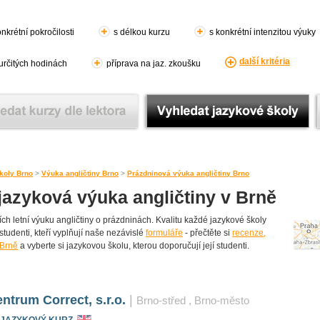
nkrétní pokročilosti
s délkou kurzu
s konkrétní intenzitou výuky
další kritéria
 určitých hodinách
příprava na jaz. zkoušku
koly Brno
>
Výuka angličtiny Brno
>
Prázdninová výuka angličtiny Brno
jazyková výuka angličtiny v Brně
ch letní výuku angličtiny o prázdninách. Kvalitu každé jazykové školy
 studenti, kteří vyplňují naše nezávislé
formuláře
- přečtěte si
recenze,
 Brně
a vyberte si jazykovou školu, kterou doporučují její studenti.
ntrum Correct, s.r.o.
|
Brno-střed
, Brno-město
 JAZYKOVÝ KURZ