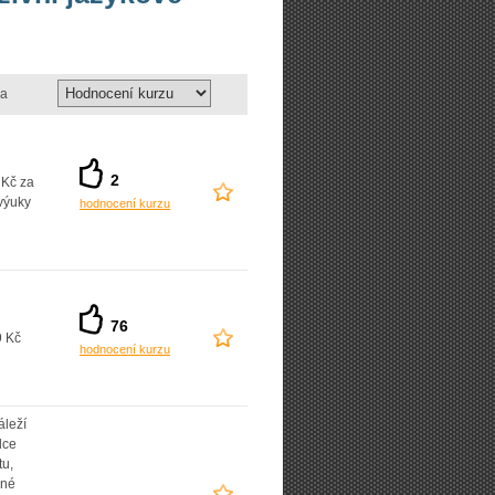
a
2
 Kč za
výuky
hodnocení kurzu
76
9 Kč
hodnocení kurzu
áleží
lce
tu,
ané