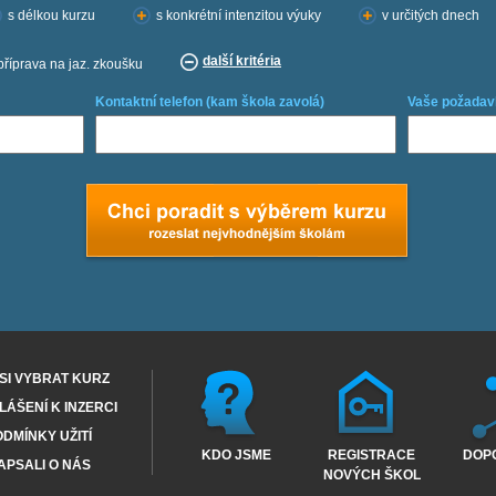
s délkou kurzu
s konkrétní intenzitou výuky
v určitých dnech
další kritéria
příprava na jaz. zkoušku
Kontaktní telefon (kam škola zavolá)
Vaše požadav
SI VYBRAT KURZ
ÁŠENÍ K INZERCI
DMÍNKY UŽITÍ
KDO JSME
REGISTRACE
DOP
APSALI O NÁS
NOVÝCH ŠKOL