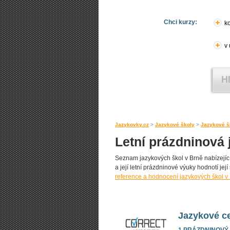
Chci kurzy:
ko
v
Jazykovky.cz
>
Jazykové školy
>
Jazykové š
Letní prázdninová 
Seznam jazykových škol v Brně nabízející
a její letní prázdninové výuky hodnotí její
reference a hodnocení jazykových škol v
Jazykové ce
1 PRÁZDNINOVÝ