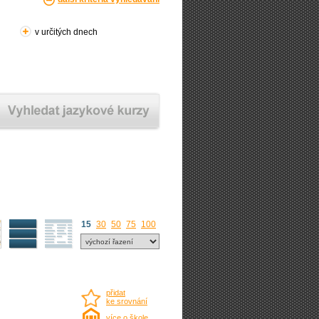
v určitých dnech
15
30
50
75
100
přidat
ke srovnání
více o škole