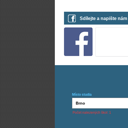
Sdílejte a napište ná
Místo studia
Počet nalezených škol: 1
Chci kurzy: