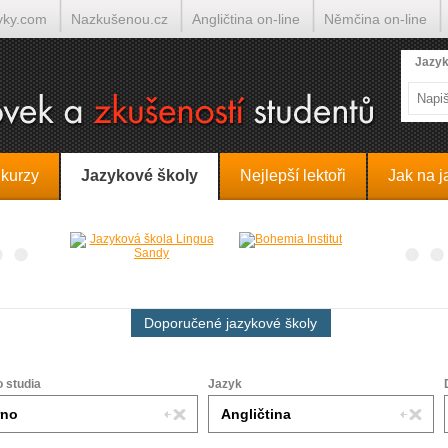
yky.com
Nazkušenou.cz
Angličtina on-line
Němčina on-line
lumočí.cz
Jazyk
 kurzy
Jazykové školy
Nejlepší lektoři
Jak na j
Doporučené jazykové školy
o studia
Jazyk