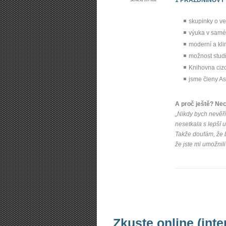
skupinky o ve
výuka v samé
moderní a kl
možnost studi
Knihovna cizo
jsme členy As
A proč ještě? Ne
„Nikdy bych nevěřil
nesetkala s lepší 
Takže doufám, že 
že jste mi umožnili 
Zkuste online (inte