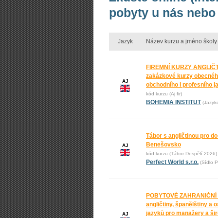
pobyty u nás nebo 
Jazyk
Název kurzu a jméno školy
FIREMNÍ KURZY ANGLIČT
zakázkové kurzy obecnéh
AJ
obchodního i profesního j
kód kurzu (Aj fir)
BOHEMIA INSTITUT
(Jazyk
Tábor s angličtinou pro do
Benešovsko
AJ
kód kurzu (Tábor Dospělí 2026)
Perfect World s.r.o.
(Sídlo P
POBYTOVÉ ZAHRANIČNÍ
angličtiny, španělštiny a 
jazyků pro manažery a ši
AJ