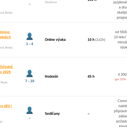
jazykové
Strašnice
–
a dr
studij
ová škola)
progr
domova:
od 5600
upinách
10 lekcí
Online výuka
10 h
(1x1h)
minut
1 – 4
výu
ová škola)
 Středně
ny 2026
4 300
Hodonín
45 h
(po 25% 
7 – 10
 škola
Ceno
o děti i
nabí
připrav
Sedlčany
–
zákl
–
požad
y)
klien