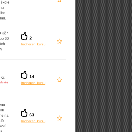
 škole
uhu
ního
amu.
 Kč /
2
 po 60
ách
hodnocení kurzu
ky
14
 Kč
slevě)
hodnocení kurzu
vou
dku
63
íme na
adě
hodnocení kurzu
avků
ta.