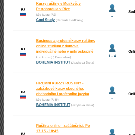
Kurzy ruštiny v Moskvě, v
Petrohradu a v Rize
RJ
Sed
kód kurzu (RJ)
–
Cool Study
(Centrála Sedlčany)
Business a profesní kurzy ruštiny:
online studium z domova
RJ
individuálně nebo v mikroskupině
Onl
1 – 4
kód kurzu (Rj Bus online)
BOHEMIA INSTITUT
(Jazyková škola)
FIREMNÍ KURZY RUŠTINY -
zakázkové kurzy obecného,
RJ
obchodního i profesního jazyka
Onl
–
kód kurzu (Rj fir)
BOHEMIA INSTITUT
(Jazyková škola)
Ruština online - začátečníci: Po
17:15 - 18:45
RJ