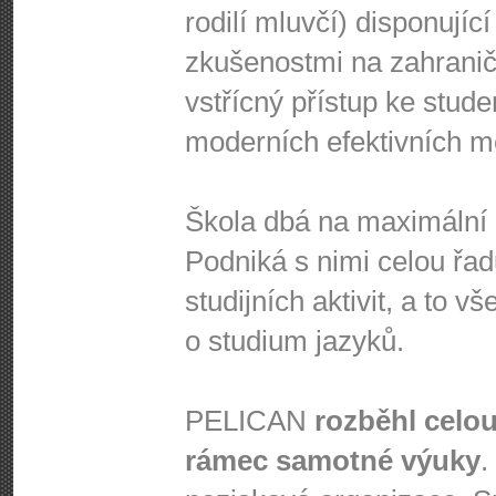
rodilí mluvčí) disponujíc
zkušenostmi na zahraničn
vstřícný přístup ke stud
moderních efektivních m
Škola dbá na maximální a
Podniká s nimi celou řad
studijních aktivit, a to 
o studium jazyků.
PELICAN
rozběhl celou
rámec samotné výuky
.