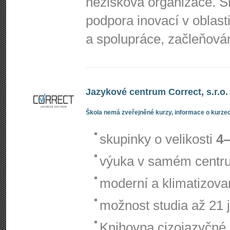
nezisková organizace. S
podpora inovací v oblast
a spolupráce, začleňová
Jazykové centrum Correct, s.r.o.
Škola nemá zveřejněné kurzy, informace o kurzec
skupinky o velikosti
4–
výuka v samém centr
moderní a klimatizov
možnost studia až 21 
Knihovna cizojazyčné l