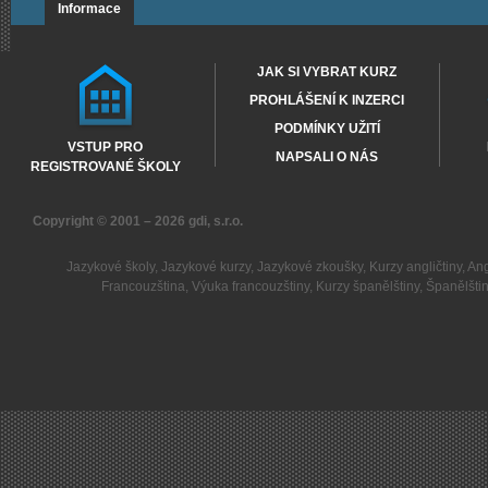
Informace
JAK SI VYBRAT KURZ
PROHLÁŠENÍ K INZERCI
PODMÍNKY UŽITÍ
VSTUP PRO
NAPSALI O NÁS
REGISTROVANÉ ŠKOLY
Copyright © 2001 – 2026
gdi, s.r.o.
Jazykové školy
,
Jazykové kurzy
,
Jazykové zkoušky
,
Kurzy angličtiny
,
Ang
Francouzština
,
Výuka francouzštiny
,
Kurzy španělštiny
,
Španělšti