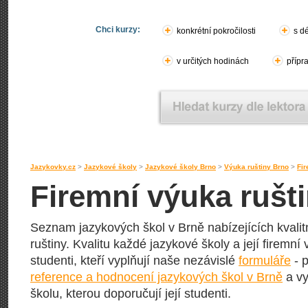
Chci kurzy:
konkrétní pokročilosti
s d
v určitých hodinách
přípr
Jazykovky.cz
>
Jazykové školy
>
Jazykové školy Brno
>
Výuka ruštiny Brno
>
Fir
Firemní výuka rušt
Seznam jazykových škol v Brně nabízejících kvalit
ruštiny. Kvalitu každé jazykové školy a její firemní 
studenti, kteří vyplňují naše nezávislé
formuláře
- p
reference a hodnocení jazykových škol v Brně
a vy
školu, kterou doporučují její studenti.