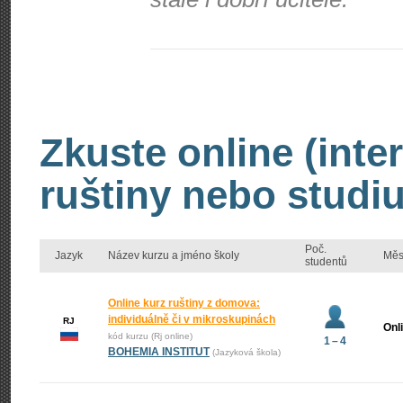
Zkuste online (inte
ruštiny nebo studiu
Poč.
Jazyk
Název kurzu a jméno školy
Měs
studentů
Online kurz ruštiny z domova:
individuálně či v mikroskupinách
RJ
Onl
kód kurzu (Rj online)
1 – 4
BOHEMIA INSTITUT
(Jazyková škola)