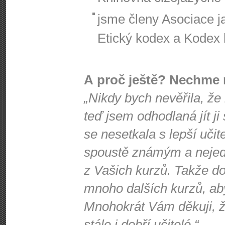
jsme členy Asociace j
Etický kodex a Kodex k
A proč ještě? Nechme 
„Nikdy bych nevěřila, že
teď jsem odhodlaná jít ji
se nesetkala s lepší učit
spoustě známým a nejede
z Vašich kurzů. Takže d
mnoho dalších kurzů, ab
Mnohokrát Vám děkuji, že
stále i dobří učitelé.“