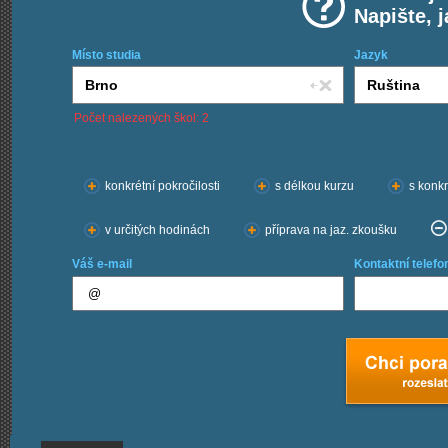
Napište, 
Místo studia
Jazyk
Počet nalezených škol: 2
Chci kurzy:
konkrétní pokročilosti
s délkou kurzu
s konkr
v určitých hodinách
příprava na jaz. zkoušku
Váš e-mail
Kontaktní telefo