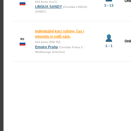
Onl
kód kurzu (ruz1)
3 – 13
LINGUA SANDY
(Centrála LINGUA
SANDY)
Individuální kurz ruštiny, čas i
intenzitu si volíš sám,
RJ
Onl
kód kurzu (IND RJ)
1 – 1
Empire Praha
(Centrála Praha 5 -
Worklounge Smíchov)