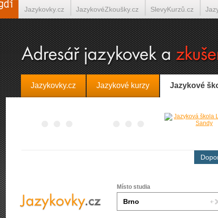
Jazykovky.cz
JazykovéZkoušky.cz
SlevyKurzů.cz
Jaz
Španělština on-line
Italština on-line
Tlumočení-Překlady.
Jazykovky.cz
Jazykové kurzy
Jazykové šk
Dopor
Místo studia