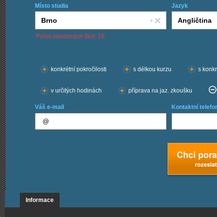
Místo studia
Jazyk
Počet nalezených škol: 18
Chci kurzy:
konkrétní pokročilosti
s délkou kurzu
s konkr
v určitých hodinách
příprava na jaz. zkoušku
Váš e-mail
Kontaktní telefo
Informace