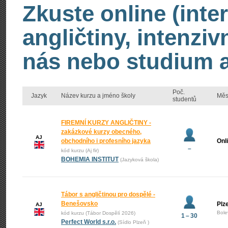
Zkuste online (inte
angličtiny, intenzi
nás nebo studium an
Poč.
Jazyk
Název kurzu a jméno školy
Měs
studentů
FIREMNÍ KURZY ANGLIČTINY -
zakázkové kurzy obecného,
AJ
obchodního i profesního jazyka
Onl
–
kód kurzu (Aj fir)
BOHEMIA INSTITUT
(Jazyková škola)
Tábor s angličtinou pro dospělé -
Benešovsko
Plz
AJ
Bole
kód kurzu (Tábor Dospělí 2026)
1 – 30
Perfect World s.r.o.
(Sídlo Plzeň )