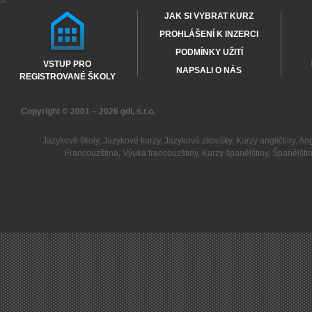
JAK SI VYBRAT KURZ
PROHLÁŠENÍ K INZERCI
PODMÍNKY UŽITÍ
VSTUP PRO
NAPSALI O NÁS
REGISTROVANÉ ŠKOLY
Copyright © 2001 – 2026
gdi, s.r.o.
Jazykové školy
,
Jazykové kurzy
,
Jazykové zkoušky
,
Kurzy angličtiny
,
Ang
Francouzština
,
Výuka francouzštiny
,
Kurzy španělštiny
,
Španělšti