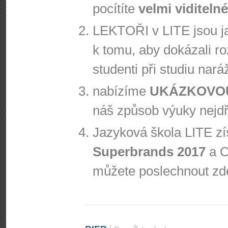
pocítíte
velmi viditeln
LEKTOŘI v LITE jsou ja
k tomu, aby dokázali r
studenti při studiu nará
nabízíme
UKÁZKOVO
náš způsob výuky nejd
Jazyková škola LITE zí
Superbrands 2017
a C
můžete poslechnout zd