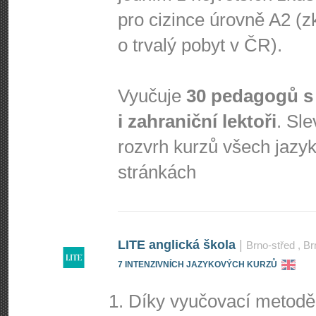
pro cizince úrovně A2 (
o trvalý pobyt v ČR).
Vyučuje
30 pedagogů s
i zahraniční lektoři
. Sl
rozvrh kurzů všech jazy
stránkách
LITE anglická škola
|
Brno-střed
, B
7 INTENZIVNÍCH JAZYKOVÝCH KURZŮ
Díky vyučovací metodě 