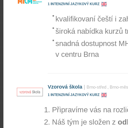
1 INTENZIVNÍ JAZYKOVÝ KURZ
kvalifikovaní čeští i za
široká nabídka kurzů t
snadná dostupnost MH
v centru Brna
Vzorová škola
|
Brno-střed
, Brno-mě
1 INTENZIVNÍ JAZYKOVÝ KURZ
Připravíme vás na rozl
Náš tým je složen z
od