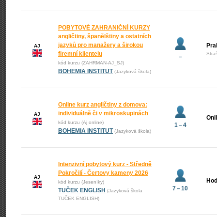
POBYTOVÉ ZAHRANIČNÍ KURZY
angličtiny, španělštiny a ostatních
jazyků pro manažery a širokou
Pra
AJ
firemní klientelu
Stra
–
kód kurzu (ZAHRMAN-AJ_SJ)
BOHEMIA INSTITUT
(Jazyková škola)
Online kurz angličtiny z domova:
individuálně či v mikroskupinách
AJ
Onl
kód kurzu (Aj online)
1 – 4
BOHEMIA INSTITUT
(Jazyková škola)
Intenzivní pobytový kurz - Středně
Pokročilí - Čertovy kameny 2026
AJ
Hod
kód kurzu (Jeseníky)
7 – 10
TUČEK ENGLISH
(Jazyková škola
TUČEK ENGLISH)