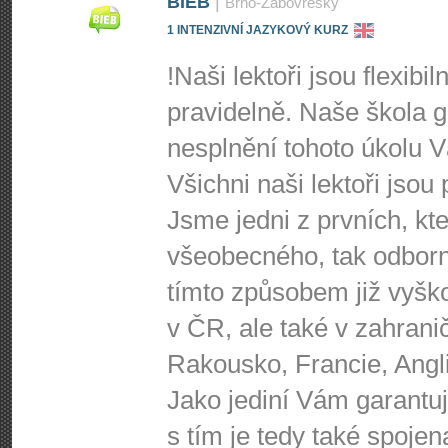
BIEB
|
Brno-Žabovřesky
1 INTENZIVNÍ JAZYKOVÝ KURZ
!Naši lektoři jsou flexibi
pravidelně. Naše škola g
nesplnění tohoto úkolu 
Všichni naši lektoři jsou
Jsme jedni z prvních, kte
všeobecného, tak odbor
tímto způsobem již vyško
v ČR, ale také v zahrani
Rakousko, Francie, Angl
Jako jediní Vám garantu
s tím je tedy také spoje