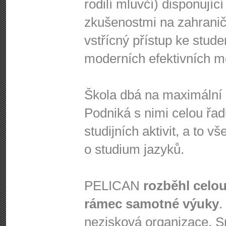
rodilí mluvčí) disponujíc
zkušenostmi na zahraničn
vstřícný přístup ke stud
moderních efektivních m
Škola dbá na maximální a
Podniká s nimi celou řad
studijních aktivit, a to 
o studium jazyků.
PELICAN
rozběhl celou
rámec samotné výuky
.
nezisková organizace. S