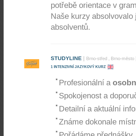
potřebě orientace v gram
Naše kurzy absolvovalo 
absolventů.
STUDYLINE
|
Brno-střed
, Brno-město
1 INTENZIVNÍ JAZYKOVÝ KURZ
Profesionální a
osobn
Spokojenost a doporuč
Detailní a aktuální i
Známe dokonale místní
Pořádáme přednášky,