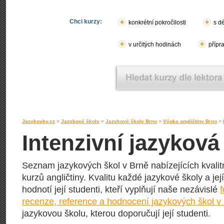
Chci kurzy:
konkrétní pokročilosti
s d
v určitých hodinách
přípr
Jazykovky.cz
>
Jazykové školy
>
Jazykové školy Brno
>
Výuka angličtiny Brno
>
Intenzivní jazyková
Seznam jazykových škol v Brně nabízejících kvalit
kurzů angličtiny. Kvalitu každé jazykové školy a jej
hodnotí její studenti, kteří vyplňují naše nezávislé
recenze, reference a hodnocení jazykových škol v
jazykovou školu, kterou doporučují její studenti.