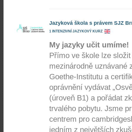
Jazyková škola s právem SJZ B
1 INTENZIVNÍ JAZYKOVÝ KURZ
My jazyky učit umíme!
Přímo ve škole lze složit
mezinárodně uznávané z
Goethe-Institutu a certifi
oprávnění vydávat „Osvěd
(úroveň B1) a pořádat zk
trvalého pobytu. Jsme p
centrem pro cambridges
jedním z největších zkuš