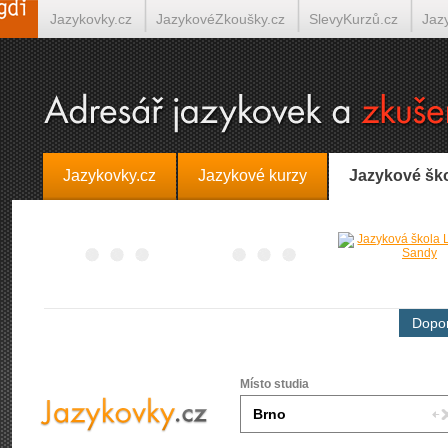
Jazykovky.cz
JazykovéZkoušky.cz
SlevyKurzů.cz
Jaz
Španělština on-line
Italština on-line
Tlumočení-Překlady.
Jazykovky.cz
Jazykové kurzy
Jazykové šk
Dopor
Místo studia