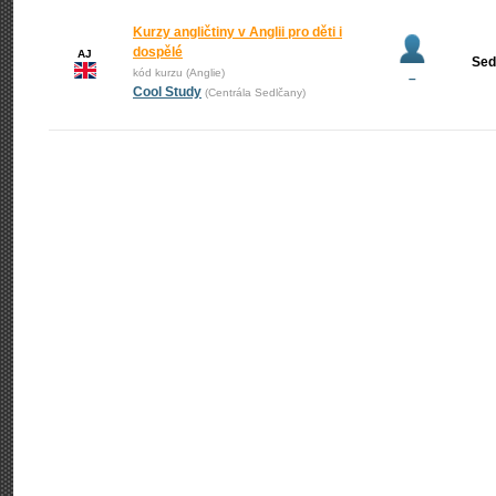
Kurzy angličtiny v Anglii pro děti i
dospělé
AJ
Sed
kód kurzu (Anglie)
–
Cool Study
(Centrála Sedlčany)