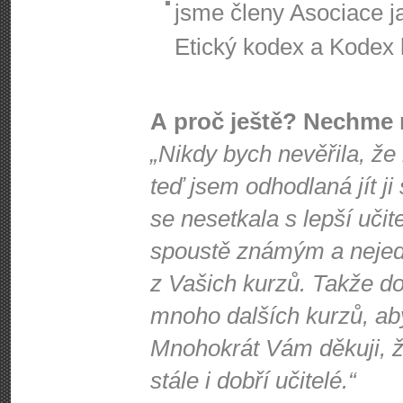
jsme členy Asociace j
Etický kodex a Kodex k
A proč ještě? Nechme 
„Nikdy bych nevěřila, že
teď jsem odhodlaná jít ji
se nesetkala s lepší učit
spoustě známým a nejede
z Vašich kurzů. Takže d
mnoho dalších kurzů, ab
Mnohokrát Vám děkuji, že
stále i dobří učitelé.“