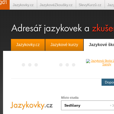
Jazykovky.cz
JazykovéZkoušky.cz
SlevyKurzů.cz
Jaz
Španělština on-line
Italština on-line
Tlumočení-Překlady.
Jazykovky.cz
Jazykové kurzy
Jazykové šk
Dopor
Místo studia