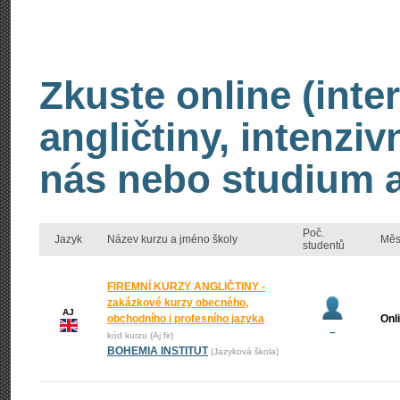
Zkuste online (inte
angličtiny, intenzi
nás nebo studium an
Poč.
Jazyk
Název kurzu a jméno školy
Měs
studentů
FIREMNÍ KURZY ANGLIČTINY -
zakázkové kurzy obecného,
AJ
obchodního i profesního jazyka
Onl
–
kód kurzu (Aj fir)
BOHEMIA INSTITUT
(Jazyková škola)