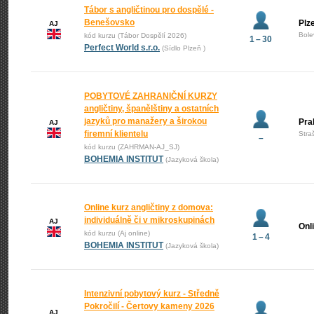
Tábor s angličtinou pro dospělé -
Benešovsko
Plz
AJ
Bole
kód kurzu (Tábor Dospělí 2026)
1 – 30
Perfect World s.r.o.
(Sídlo Plzeň )
POBYTOVÉ ZAHRANIČNÍ KURZY
angličtiny, španělštiny a ostatních
jazyků pro manažery a širokou
Pra
AJ
firemní klientelu
Stra
–
kód kurzu (ZAHRMAN-AJ_SJ)
BOHEMIA INSTITUT
(Jazyková škola)
Online kurz angličtiny z domova:
individuálně či v mikroskupinách
AJ
Onl
kód kurzu (Aj online)
1 – 4
BOHEMIA INSTITUT
(Jazyková škola)
Intenzivní pobytový kurz - Středně
Pokročilí - Čertovy kameny 2026
AJ