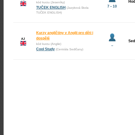
Hod
kód kurzu (Jeseníky)
7 – 10
TUČEK ENGLISH
(Jazyková škola
TUČEK ENGLISH)
Kurzy angličtiny v Anglii pro děti i
dospělé
AJ
Sed
kód kurzu (Anglie)
–
Cool Study
(Centrála Sedlčany)