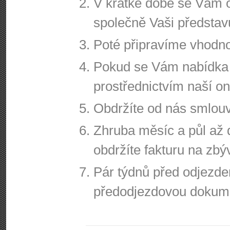
V krátké době se Vám 
společně Vaši představ
Poté připravíme vhodn
Pokud se Vám nabídka l
prostřednictvím naší o
Obdržíte od nás smlouv
Zhruba měsíc a půl až
obdržíte fakturu na zbý
Pár týdnů před odjezd
předodjezdovou dokum