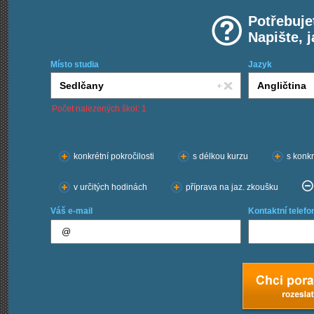
Potřebuje
Napište, 
Místo studia
Jazyk
Počet nalezených škol: 1
Chci kurzy:
konkrétní pokročilosti
s délkou kurzu
s konkr
v určitých hodinách
příprava na jaz. zkoušku
Váš e-mail
Kontaktní telefo