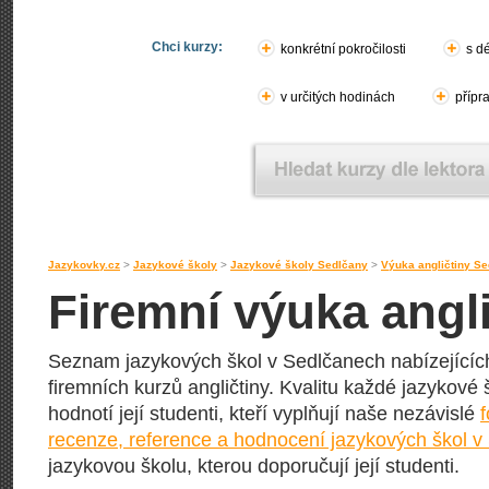
Chci kurzy:
konkrétní pokročilosti
s d
v určitých hodinách
přípr
Jazykovky.cz
>
Jazykové školy
>
Jazykové školy Sedlčany
>
Výuka angličtiny S
Firemní výuka angl
Seznam jazykových škol v Sedlčanech nabízejících
firemních kurzů angličtiny. Kvalitu každé jazykové š
hodnotí její studenti, kteří vyplňují naše nezávislé
recenze, reference a hodnocení jazykových škol 
jazykovou školu, kterou doporučují její studenti.