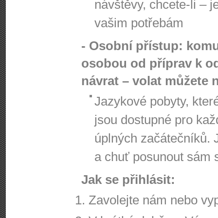
návštěvy, chcete-li – 
vašim potřebám
- Osobní přístup: komu
osobou od příprav k od
návrat – volat můžete 
Jazykové pobyty, kte
jsou dostupné pro kaž
úplných začátečníků. 
a chuť posunout sám s
Jak se přihlásit:
Zavolejte nám nebo vypl