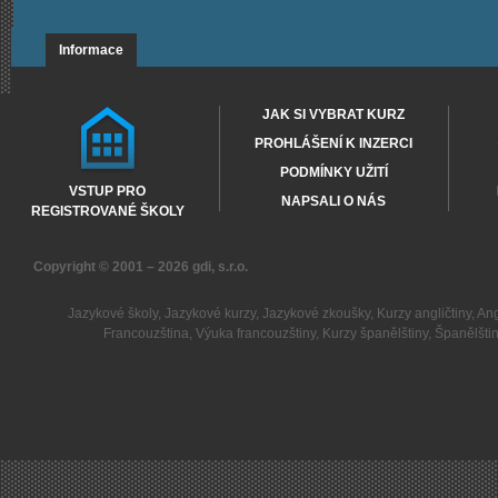
Informace
JAK SI VYBRAT KURZ
PROHLÁŠENÍ K INZERCI
PODMÍNKY UŽITÍ
VSTUP PRO
NAPSALI O NÁS
REGISTROVANÉ ŠKOLY
Copyright © 2001 – 2026
gdi, s.r.o.
Jazykové školy
,
Jazykové kurzy
,
Jazykové zkoušky
,
Kurzy angličtiny
,
Ang
Francouzština
,
Výuka francouzštiny
,
Kurzy španělštiny
,
Španělšti