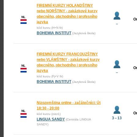
FIREMNÍ KURZY HOLANDŠTINY
nebo NORŠTINY - zakázkové kurzy
obecného, obchodního i profesního
NL
O
jazyka
–
kód kurzu (H+N fir)
BOHEMIA INSTITUT
(Jazyková škola)
FIREMNÍ KURZY FRANCOUZŠTINY
nebo VLÁMŠTINY - zakázkové kurzy
obecného, obchodního i profesního
NL
O
jazyka
–
kód kurzu (Fj+V fir)
BOHEMIA INSTITUT
(Jazyková škola)
Nizozemština online - začátečníci: Út
18:30 - 20:00
NL
O
kód kurzu (nizz1)
3 – 13
LINGUA SANDY
(Centrála LINGUA
SANDY)