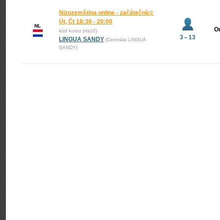
Nizozemština online - začátečníci:
Út, Čt 18:30 - 20:00
NL
O
kód kurzu (nizz2)
3 – 13
LINGUA SANDY
(Centrála LINGUA
SANDY)