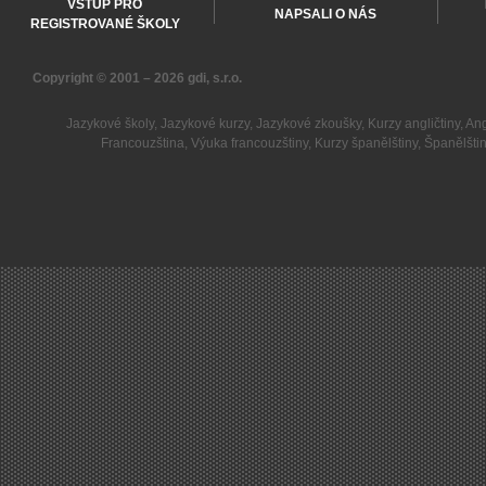
VSTUP PRO
NAPSALI O NÁS
REGISTROVANÉ ŠKOLY
Copyright © 2001 – 2026
gdi, s.r.o.
Jazykové školy
,
Jazykové kurzy
,
Jazykové zkoušky
,
Kurzy angličtiny
,
Ang
Francouzština
,
Výuka francouzštiny
,
Kurzy španělštiny
,
Španělšti