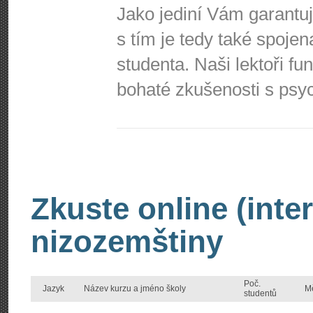
Jako jediní Vám garantu
s tím je tedy také spoje
studenta. Naši lektoři fun
bohaté zkušenosti s psyc
Zkuste online (inte
nizozemštiny
Poč.
Jazyk
Název kurzu a jméno školy
M
studentů