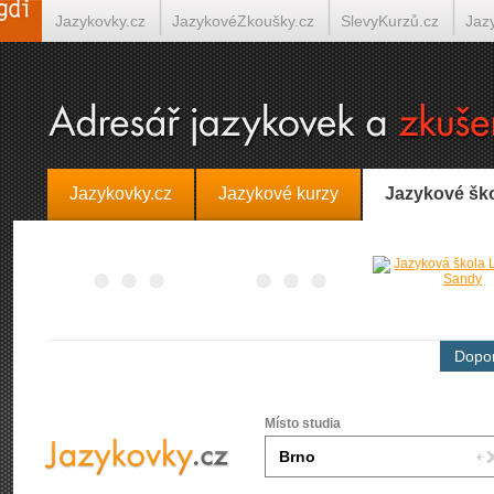
Jazykovky.cz
JazykovéZkoušky.cz
SlevyKurzů.cz
Jaz
Španělština on-line
Italština on-line
Tlumočení-Překlady.
Jazykovky.cz
Jazykové kurzy
Jazykové šk
Dopor
Místo studia