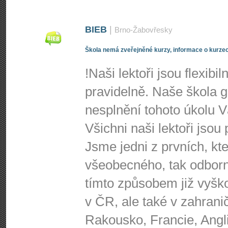
BIEB
|
Brno-Žabovřesky
Škola nemá zveřejněné kurzy, informace o kurzec
!Naši lektoři jsou flexibi
pravidelně. Naše škola g
nesplnění tohoto úkolu 
Všichni naši lektoři jsou
Jsme jedni z prvních, kte
všeobecného, tak odbor
tímto způsobem již vyško
v ČR, ale také v zahrani
Rakousko, Francie, Angl