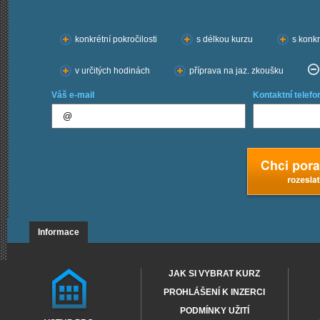
Chci kurzy:
konkrétní pokročilosti
s délkou kurzu
s konkr
v určitých hodinách
příprava na jaz. zkoušku
Váš e-mail
Kontaktní telefo
Informace
JAK SI VYBRAT KURZ
PROHLÁŠENÍ K INZERCI
PODMÍNKY UŽITÍ