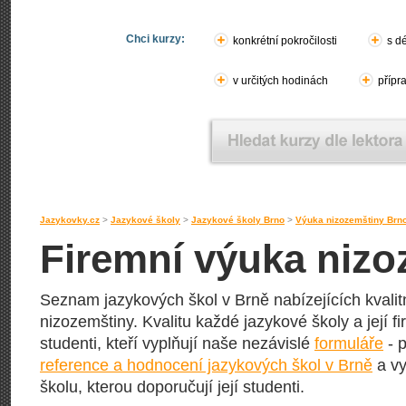
Chci kurzy:
konkrétní pokročilosti
s d
v určitých hodinách
přípr
Jazykovky.cz
>
Jazykové školy
>
Jazykové školy Brno
>
Výuka nizozemštiny Brn
Firemní výuka nizo
Seznam jazykových škol v Brně nabízejících kvalit
nizozemštiny. Kvalitu každé jazykové školy a její fi
studenti, kteří vyplňují naše nezávislé
formuláře
- p
reference a hodnocení jazykových škol v Brně
a vy
školu, kterou doporučují její studenti.