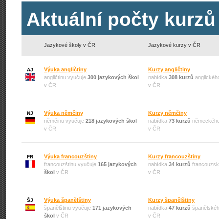
Aktuální počty kurzů
Jazykové školy v ČR
Jazykové kurzy v ČR
Výuka angličtiny
Kurzy angličtiny
AJ
angličtinu vyučuje
300 jazykových škol
nabídka
308 kurzů
anglickéh
v ČR
v ČR
Výuka němčiny
Kurzy němčiny
NJ
němčinu vyučuje
218 jazykových škol
nabídka
73 kurzů
německého
v ČR
v ČR
Výuka francouzštiny
Kurzy francouzštiny
FR
francouzštinu vyučuje
165 jazykových
nabídka
34 kurzů
francouzsk
škol
v ČR
v ČR
Výuka španělštiny
Kurzy španělštiny
ŠJ
španělštinu vyučuje
171 jazykových
nabídka
47 kurzů
španělskéh
škol
v ČR
v ČR