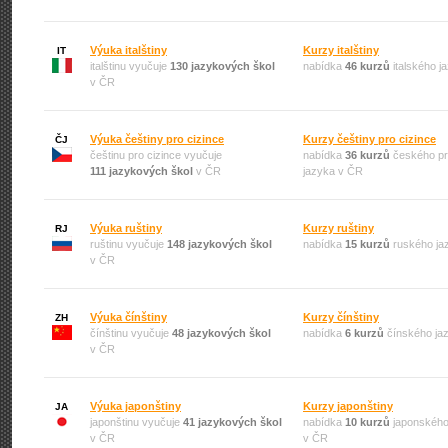
Výuka italštiny
Kurzy italštiny
IT
italštinu vyučuje
130 jazykových škol
nabídka
46 kurzů
italského j
v ČR
Výuka češtiny pro cizince
Kurzy češtiny pro cizince
ČJ
češtinu pro cizince vyučuje
nabídka
36 kurzů
českého pr
111 jazykových škol
v ČR
jazyka v ČR
Výuka ruštiny
Kurzy ruštiny
RJ
ruštinu vyučuje
148 jazykových škol
nabídka
15 kurzů
ruského ja
v ČR
Výuka čínštiny
Kurzy čínštiny
ZH
čínštinu vyučuje
48 jazykových škol
nabídka
6 kurzů
čínského ja
v ČR
Výuka japonštiny
Kurzy japonštiny
JA
japonštinu vyučuje
41 jazykových škol
nabídka
10 kurzů
japonského
v ČR
v ČR