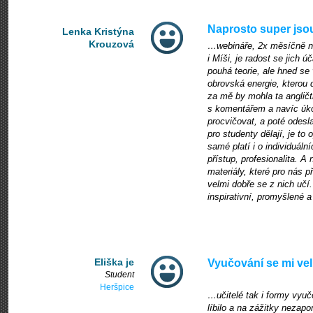
Naprosto super jsou
Lenka Kristýna
Krouzová
…webináře, 2x měsíčně n
i Míši, je radost se jich 
pouhá teorie, ale hned se 
obrovská energie, kterou d
za mě by mohla ta angličt
s komentářem a navíc úko
procvičovat, a poté odesl
pro studenty dělají, je to
samé platí i o individuální
přístup, profesionalita. 
materiály, které pro nás p
velmi dobře se z nich učí
inspirativní, promyšlené 
Eliška je
Vyučování se mi vel
Student
Heršpice
…učitelé tak i formy vyu
líbilo a na zážitky nezap