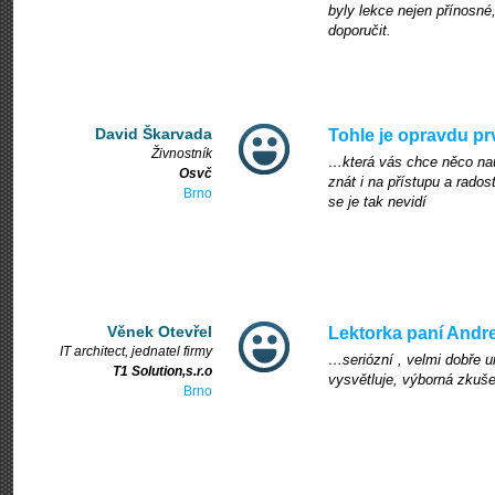
byly lekce nejen přínosné
doporučit.
David Škarvada
Tohle je opravdu pr
Živnostník
…která vás chce něco nauč
Osvč
znát i na přístupu a rados
Brno
se je tak nevidí
Věnek Otevřel
Lektorka paní Andr
IT architect, jednatel firmy
…seriózní , velmi dobře u
T1 Solution,s.r.o
vysvětluje, výborná zkuše
Brno