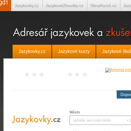
Jazykovky.cz
JazykovéZkoušky.cz
SlevyKurzů.cz
Jaz
Španělština on-line
Italština on-line
Tlumočení-Překlady.
Jazykovky.cz
Jazykové kurzy
Jazykové ško
Dopor
Město