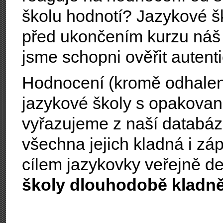
školu hodnotí? Jazykové š
před ukončením kurzu ná
jsme schopni ověřit autent
Hodnocení (kromě odhalen
jazykové školy s opakova
vyřazujeme z naší databáze;
všechna jejich kladná i z
cílem jazykovky veřejně d
školy dlouhodobě kladn