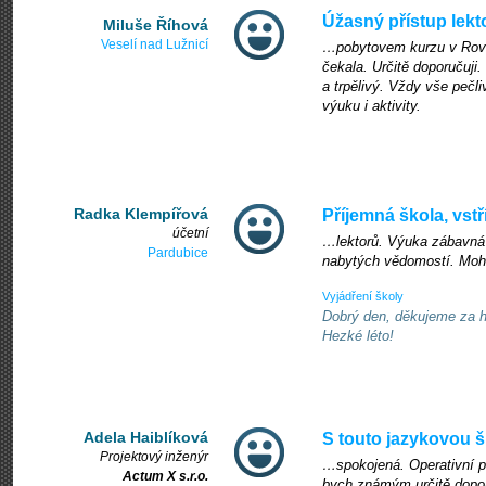
Úžasný přístup lekt
Miluše Říhová
Veselí nad Lužnicí
…pobytovem kurzu v Rove
čekala. Určitě doporučuji
a trpělivý. Vždy vše pečl
výuku i aktivity.
Radka Klempířová
Příjemná škola, vst
účetní
…lektorů. Výuka zábavná 
Pardubice
nabytých vědomostí. Mohu
Vyjádření školy
Dobrý den, děkujeme za h
Hezké léto!
Adela Haiblíková
S touto jazykovou 
Projektový inženýr
…spokojená. Operativní př
Actum X s.r.o.
bych známým určitě dopor