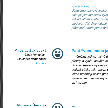
Vyjádření školy
Děkujeme, pane Čupalko, z
naši jazykovou školu vyb
individuálním a intenzivní
sledovat Váš dlouhodobě 
přátelství, které jste s 
Miroslav Zakřevský
Paní Yvonu mohu j
Linux konzultant
…němčiny jednoznačně dop
Linux pro domácnost
přístup a výuku dokáže do
Ostrava
Oceňuji trpělivé vysvětlo
vedení výuky tak, abych 
lekce probíhají online př
výukou jsem spokojený a 
cizí jazyky.
Michaela Ďurčová
…