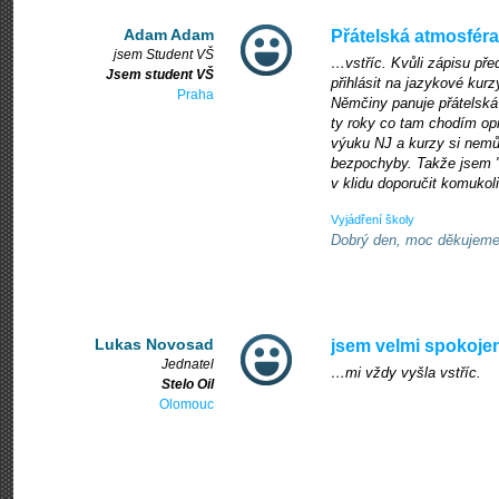
Adam Adam
Přátelská atmosféra
jsem Student VŠ
…vstříc. Kvůli zápisu př
Jsem student VŠ
přihlásit na jazykové kurz
Praha
Němčiny panuje přátelská 
ty roky co tam chodím op
výuku NJ a kurzy si nemů
bezpochyby. Takže jsem "
v klidu doporučit komukoli
Vyjádření školy
Dobrý den, moc děkujeme 
Lukas Novosad
jsem velmi spokoje
Jednatel
…mi vždy vyšla vstříc.
Stelo Oil
Olomouc