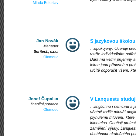
Mladá Boleslav
Jan Novák
S jazykovou školou
Manager
…spokojený. Oceňuji před
Seritech, s.r.o.
vstříc individuálním potř
Olomouc
Bára má velmi příjemný a 
lekce jsou přínosné a pro
určitě doporučit všem, kteř
Josef Čupalka
V Lanquestu studuji 
finanční poradce
…angličtinu i němčinu a j
Olomouc
včetně rodilé mluvčí angl
plynulému mluvení, které 
klientelou. Oceňuji profesi
zaměření výuky. Lanques
dosáhnout skutečného pok