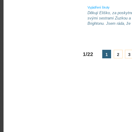
Vyjádření školy
Děkuji Eliško, za poskytn
svými sestrami Zuzkou a
Brightonu. Jsem ráda, že 
1/22
1
2
3