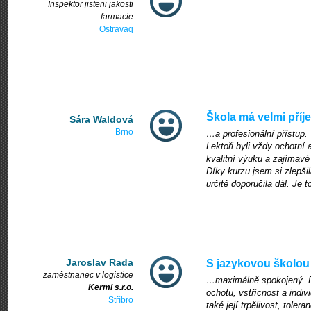
Inspektor jisteni jakosti
farmacie
Ostravaq
Škola má velmi pří
Sára Waldová
Brno
…a profesionální přístup.
Lektoři byli vždy ochotní a
kvalitní výuku a zajímavé
Díky kurzu jsem si zlepši
určitě doporučila dál. Je 
Jaroslav Rada
S jazykovou školou
zaměstnanec v logistice
…maximálně spokojený. Př
Kermi s.r.o.
ochotu, vstřícnost a indi
Stříbro
také její trpělivost, tol