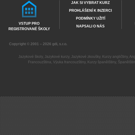
JAK SI VYBRAT KURZ
PROHLÁŠENÍ K INZERCI
PODMÍNKY UŽITÍ
VSTUP PRO
NAPSALI O NÁS
REGISTROVANÉ ŠKOLY
Copyright © 2001 – 2026
gdi, s.r.o.
Jazykové školy
,
Jazykové kurzy
,
Jazykové zkoušky
,
Kurzy angličtiny
,
Ang
Francouzština
,
Výuka francouzštiny
,
Kurzy španělštiny
,
Španělšti