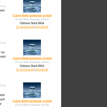
2.xxx
ilní.
Cuore Bello language school
(Cuore Bello language school)
Ostrava Stará Bělá
10 zkušeností
|
ohodnotit
1.xxx
z na
ování
Cuore Bello language school
(Cuore Bello language school)
Ostrava Stará Bělá
10 zkušeností
|
ohodnotit
3.xxx
etsi
inach
Cuore Bello language school
ny
(Cuore Bello language school)