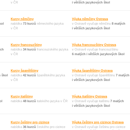
v ČR
i větších jazykových škol
Kurzy němčiny
Výuka němčiny Ostrava
kol
nabídka
73 kurzů
německého jazyka
v Ostravě vyučuje němčinu
8 malých
v ČR
i větších jazykových škol
Kurzy francouzštiny
Výuka francouzštiny Ostrava
ých
nabídka
34 kurzů
francouzského jazyka
v Ostravě vyučuje francouzštinu
v ČR
6 malých i větších jazykových škol
Kurzy španělštiny
Výuka španělštiny Ostrava
 škol
nabídka
42 kurzů
španělského jazyka
v Ostravě vyučuje španělštinu
7 malých
v ČR
i větších jazykových škol
Kurzy italštiny
Výuka italštiny Ostrava
ol
nabídka
48 kurzů
italského jazyka v ČR
v Ostravě vyučuje italštinu
7 malých
i větších jazykových škol
Kurzy češtiny pro cizince
Výuka češtiny pro cizince Ostrava
nabídka
36 kurzů
českého pro cizince
v Ostravě vyučuje češtinu pro cizince