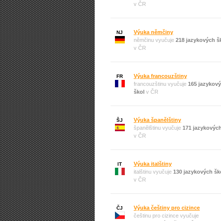
v ČR
Výuka němčiny
NJ
němčinu vyučuje
218 jazykových š
v ČR
Výuka francouzštiny
FR
francouzštinu vyučuje
165 jazykov
škol
v ČR
Výuka španělštiny
ŠJ
španělštinu vyučuje
171 jazykových
v ČR
Výuka italštiny
IT
italštinu vyučuje
130 jazykových šk
v ČR
Výuka češtiny pro cizince
ČJ
češtinu pro cizince vyučuje