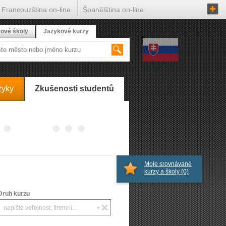
Francouzština on-line
Španělština on-line
ové školy
Jazykové kurzy
zyky
Zkušenosti studentů
Moje srovnávané
kurzy a školy
(0)
Druh kurzu