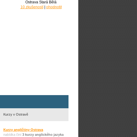
Ostrava Stará Bělá
10 zkušeností
|
ohodnotit
Kurzy v Ostravě
Kurzy angličtiny Ostrava
nabídka činí
3 kurzy anglického jazyka