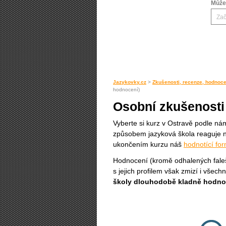
Můžet
Jazykovky.cz
>
Zkušenosti, recenze, hodnoce
hodnocení)
Osobní zkušenosti
Vyberte si kurz v Ostravě podle nám
způsobem jazyková škola reaguje n
ukončením kurzu náš
hodnotící for
Hodnocení (kromě odhalených fal
s jejich profilem však zmizí i všec
školy dlouhodobě kladně hodn