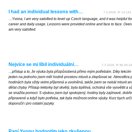
I had an individual lessons with…
7.3.2026, IP 14.143.
…Yvona, I am very satisfied to level up Czech language, and it was helpful fo
career and daily usage. Lessons were provided online and face to face. Overal
am very satisfied.
Nejvíce se mi líbil individuální…
7.3.2026, IP 86.49.24
…přístup a to, že výuka byla přizpůsobená přímo mým potřebám. Díky lekcím
jeden na jednoho jsem měl hodně prostoru mluvit a zlepšovat se. Atmosféra p
hodinách byla vždy velmi příjemná a uvolněná, takže jsem se nebál mluvit an
dělat chyby. Přístup lektorky byl skvělý, byla trpělivá, ochotná vše vysvětlit a v
se snažila pomoct. S výukou jsem byl spokojený, hodiny byly zajímavé, dobře
připravené a když bylo potřeba, tak byla možnost online výuky. Kurz bych urči
doporučil i pro ostatní jazyky.
Paní Yvonu hodnotím jako zkušenou…