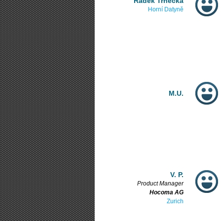
Radek Trnečka
Horní Datyně
M.U.
V. P.
Product Manager
Hocoma AG
Zurich