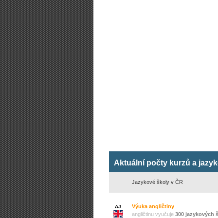
Aktuální počty kurzů a jazy
Jazykové školy v ČR
Výuka angličtiny
AJ
angličtinu vyučuje
300 jazykových 