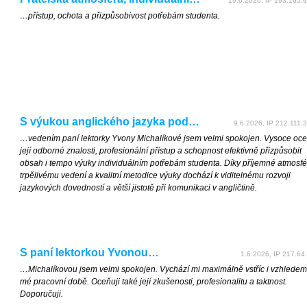
19.6.2026, IP 193.165.9
…přístup, ochota a přizpůsobivost potřebám studenta.
S výukou anglického jazyka pod…
9.6.2026, IP 212.111.3
…vedením paní lektorky Yvony Michalíkové jsem velmi spokojen. Vysoce oce
její odborné znalosti, profesionální přístup a schopnost efektivně přizpůsobit
obsah i tempo výuky individuálním potřebám studenta. Díky příjemné atmosfé
trpělivému vedení a kvalitní metodice výuky dochází k viditelnému rozvoji
jazykových dovedností a větší jistotě při komunikaci v angličtině.
S paní lektorkou Yvonou…
1.6.2026, IP 217.64.
…Michalíkovou jsem velmi spokojen. Vychází mi maximálně vstříc i vzhledem
mé pracovní době. Oceňuji také její zkušenosti, profesionalitu a taktnost.
Doporučuji.