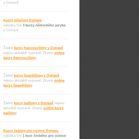
v Ostravě
Kurzy němčiny Ostrava
nabídka činí
3 kurzy německého jazyka
v Ostravě
Žádné
kurzy francouzštiny v Ostravě
nejsou aktuálně vypsané. Zkuste
online
kurzy francouzštiny
.
Žádné
kurzy španělštiny v Ostravě
nejsou aktuálně vypsané. Zkuste
online
kurzy španělštiny
.
Žádné
kurzy italštiny v Ostravě
nejsou
aktuálně vypsané. Zkuste
online kurzy
italštiny
.
Kurzy češtiny pro cizince Ostrava
nabídka činí
1 kurz českého pro cizince