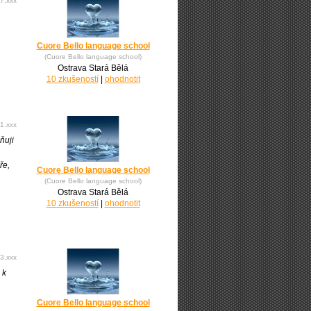
7.xxx
Cuore Bello language school
(Cuore Bello language school)
Ostrava Stará Bělá
10 zkušeností
|
ohodnotit
1.xxx
ňuji
ře,
Cuore Bello language school
(Cuore Bello language school)
Ostrava Stará Bělá
10 zkušeností
|
ohodnotit
3.xxx
 k
Cuore Bello language school