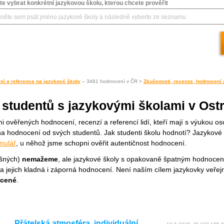
e vybrat konkrétní jazykovou školu, kterou chcete prověřit
ní a reference na jazykové školy
– 3481 hodnocení v ČR >
Zkušenosti, recenze, hodnocení 
 studentů s jazykovými školami v Ost
i ověřených hodnocení, recenzí a referencí lidí, kteří mají s výukou os
a hodnocení od svých studentů. Jak studenti školu hodnotí? Jazykové 
mulář
, u něhož jsme schopni ověřit autentičnost hodnocení.
ešných)
nemažeme
, ale jazykové školy s opakovaně špatným hodnocen
hna jejich kladná i záporná hodnocení. Není naším cílem jazykovky veře
ocené
.
Přátelská atmosféra, individuální…