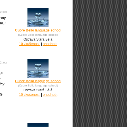
0.xxx
r my
l, I
Cuore Bello language school
(Cuore Bello language school)
Ostrava Stará Bělá
10 zkušeností
|
ohodnotit
2.xxx
ři
i
Cuore Bello language school
ždy
(Cuore Bello language school)
Ostrava Stará Bělá
tě
10 zkušeností
|
ohodnotit