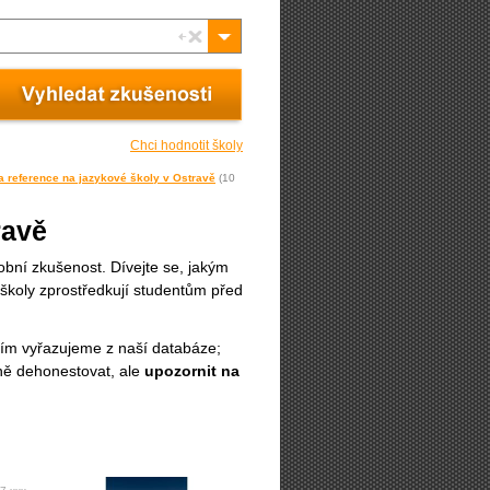
Chci hodnotit školy
a reference na jazykové školy v Ostravě
(10
ravě
obní zkušenost. Dívejte se, jakým
školy zprostředkují studentům před
ím vyřazujeme z naší databáze;
jně dehonestovat, ale
upozornit na