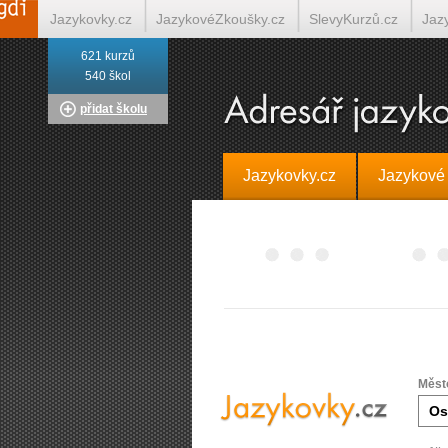
Jazykovky.cz
JazykovéZkoušky.cz
SlevyKurzů.cz
Jaz
621 kurzů
Italština on-line
Tlumočení-Překlady.cz
Překládá.cz
T
540 škol
přidat školu
Jazykovky.cz
Jazykové
Měst