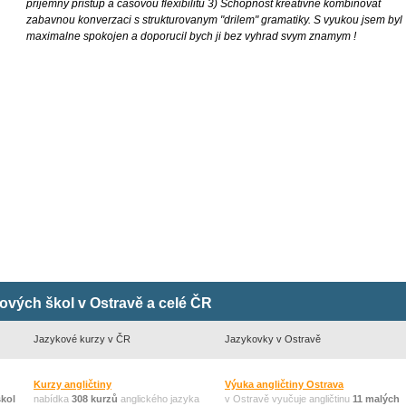
prijemny pristup a casovou flexibilitu 3) Schopnost kreativne kombinovat
zabavnou konverzaci s strukturovanym "drilem" gramatiky. S vyukou jsem byl
maximalne spokojen a doporucil bych ji bez vyhrad svym znamym !
kových škol v Ostravě a celé ČR
Jazykové kurzy v ČR
Jazykovky v Ostravě
Kurzy angličtiny
Výuka angličtiny Ostrava
škol
nabídka
308 kurzů
anglického jazyka
v Ostravě vyučuje angličtinu
11 malých