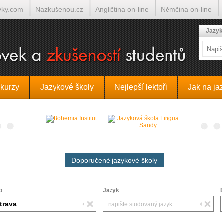
yky.com
Nazkušenou.cz
Angličtina on-line
Němčina on-line
lumočí.cz
Jazyk
 kurzy
Jazykové školy
Nejlepší lektoři
Jak na ja
Doporučené jazykové školy
o
Jazyk