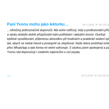
Paní Yvonu mohu jako lektorku…
30.5.2026, IP 46.135.8
…němčiny jednoznačně doporučit. Má velmi vstřícný, milý a profesionální pří
a výuku dokáže dobře přizpůsobit mým potřebám i aktuální úrovni. Oceňuji
trpělivé vysvětlování, příjemnou atmosféru při hodinách a praktické vedení vý
tak, abych se nebál mluvit a postupně se zlepšoval. Naše lekce probíhají onl
přes WhatsApp a tato forma mi velmi vyhovuje. S výukou jsem spokojený a p
Yvonu rád doporučuji i ostatním zájemcům o cizí jazyky.
…
30.5.2026, IP 104.28.11