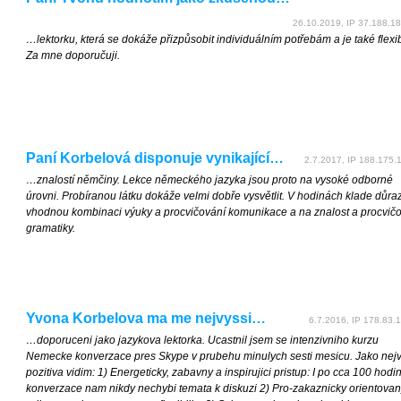
26.10.2019, IP 37.188.18
…lektorku, která se dokáže přizpůsobit individuálním potřebám a je také flexib
Za mne doporučuji.
Paní Korbelová disponuje vynikající…
2.7.2017, IP 188.175.1
…znalostí němčiny. Lekce německého jazyka jsou proto na vysoké odborné
úrovni. Probíranou látku dokáže velmi dobře vysvětlit. V hodinách klade důra
vhodnou kombinaci výuky a procvičování komunikace a na znalost a procvič
gramatiky.
Yvona Korbelova ma me nejvyssi…
6.7.2016, IP 178.83.1
…doporuceni jako jazykova lektorka. Ucastnil jsem se intenzivniho kurzu
Nemecke konverzace pres Skype v prubehu minulych sesti mesicu. Jako nejv
pozitiva vidim: 1) Energeticky, zabavny a inspirujici pristup: I po cca 100 hod
konverzace nam nikdy nechybi temata k diskuzi 2) Pro-zakaznicky orientova