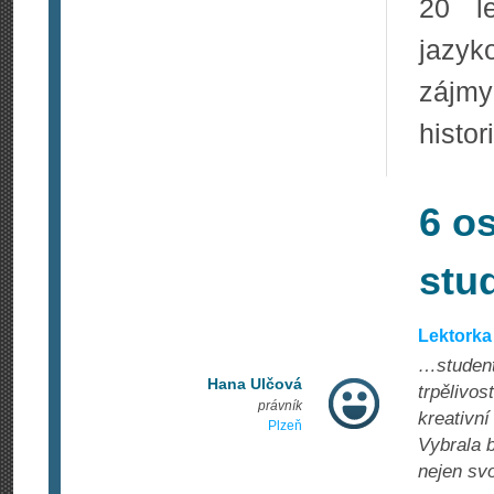
20 l
jazyk
zájmy
histor
6 o
stu
Lektorka
…student
Hana Ulčová
trpělivos
právník
kreativní
Plzeň
Vybrala 
nejen svo