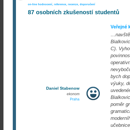
on-line hodnocení, reference, recenze, doporučení
87
osobních zkušeností studentů
Veřejné 
…navštěv
Bialkovi
C). Vyho
povinnos
operativ
nevyboču
bych dop
výuky, d
Daniel Stabenow
uvedeném
ekonom
Bialkovi
Praha
poměr gr
gramatic
moderníh
učebnice