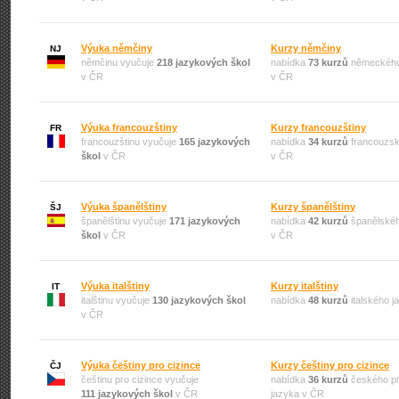
Výuka němčiny
Kurzy němčiny
NJ
němčinu vyučuje
218 jazykových škol
nabídka
73 kurzů
německého
v ČR
v ČR
Výuka francouzštiny
Kurzy francouzštiny
FR
francouzštinu vyučuje
165 jazykových
nabídka
34 kurzů
francouzsk
škol
v ČR
v ČR
Výuka španělštiny
Kurzy španělštiny
ŠJ
španělštinu vyučuje
171 jazykových
nabídka
42 kurzů
španělskéh
škol
v ČR
v ČR
Výuka italštiny
Kurzy italštiny
IT
italštinu vyučuje
130 jazykových škol
nabídka
48 kurzů
italského 
v ČR
Výuka češtiny pro cizince
Kurzy češtiny pro cizince
ČJ
češtinu pro cizince vyučuje
nabídka
36 kurzů
českého pr
111 jazykových škol
v ČR
jazyka v ČR