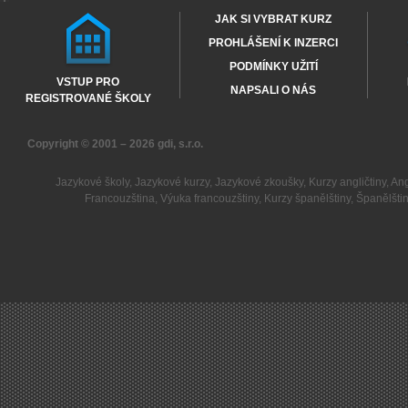
JAK SI VYBRAT KURZ
PROHLÁŠENÍ K INZERCI
PODMÍNKY UŽITÍ
VSTUP PRO
NAPSALI O NÁS
REGISTROVANÉ ŠKOLY
Copyright © 2001 – 2026
gdi, s.r.o.
Jazykové školy
,
Jazykové kurzy
,
Jazykové zkoušky
,
Kurzy angličtiny
,
Ang
Francouzština
,
Výuka francouzštiny
,
Kurzy španělštiny
,
Španělšti