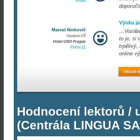
Plzeň
doporuči
Výuku j
Marcel Ninkovič
…Vozábal
Student VŠ
to je, s
Hotel UNO Prague
trpělivý
Praha 11
online v
Ukázat da
Hodnocení lektorů /
(Centrála LINGUA S