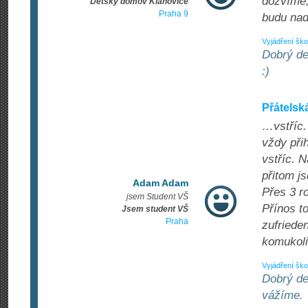
dozvíme, 
Dětský domov Klánovice
Praha 9
budu nad
Vyjádření ško
Dobrý de
:)
Přátelsk
…vstříc.
vždy při
vstříc. 
přitom j
Adam Adam
Přes 3 r
jsem Student VŠ
Přínos t
Jsem student VŠ
Praha
zufriede
komukoli
Vyjádření ško
Dobrý de
vážíme.