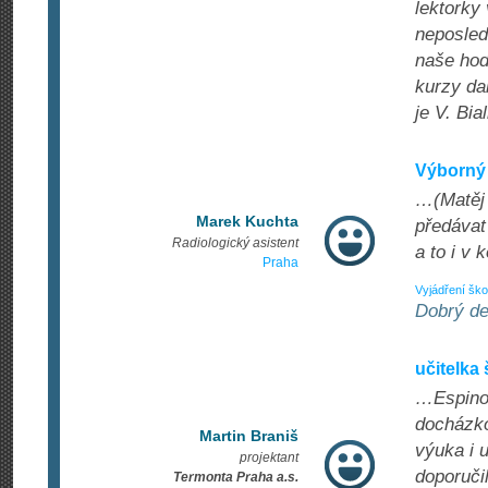
lektorky
neposledn
naše hod
kurzy da
je V. Bi
Výborný 
…(Matěj 
Marek Kuchta
předávat
Radiologický asistent
a to i v 
Praha
Vyjádření ško
Dobrý de
učitelka
…Espinoz
docházko
Martin Braniš
výuka i 
projektant
doporučil
Termonta Praha a.s.