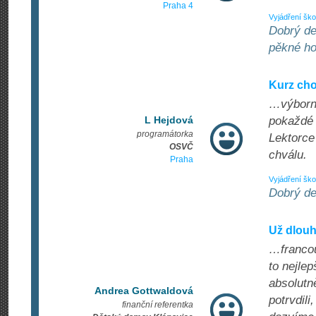
Praha 4
Vyjádření ško
Dobrý de
pěkné ho
Kurz cho
…výborn
L Hejdová
pokaždé 
programátorka
Lektorce
OSVČ
chválu.
Praha
Vyjádření ško
Dobrý de
Už dlou
…francou
to nejle
absolutně
Andrea Gottwaldová
potrvdil
finanční referentka