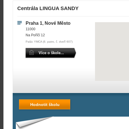
Centrála LINGUA SANDY
Praha 1, Nové Město
11000
Na Poříčí 12
Palác YMCA (6. patro, č. dveří 607)
Více o škole...
Hodnotit školu