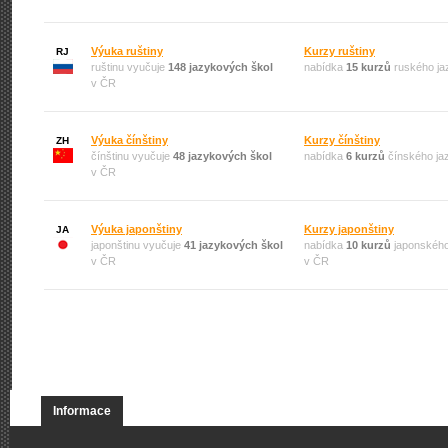
Výuka ruštiny
Kurzy ruštiny
RJ
ruštinu vyučuje
148 jazykových škol
nabídka
15 kurzů
ruského ja
v ČR
Výuka čínštiny
Kurzy čínštiny
ZH
čínštinu vyučuje
48 jazykových škol
nabídka
6 kurzů
čínského ja
v ČR
Výuka japonštiny
Kurzy japonštiny
JA
japonštinu vyučuje
41 jazykových škol
nabídka
10 kurzů
japonského
v ČR
v ČR
Informace