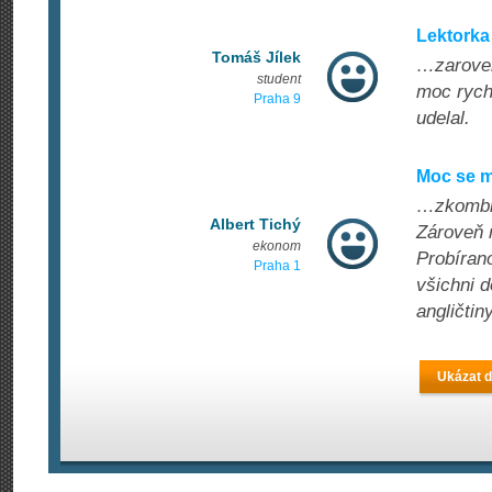
Lektorka
Tomáš Jílek
…zaroven 
student
moc rychl
Praha 9
udelal.
Moc se m
…zkombin
Albert Tichý
Zároveň 
ekonom
Probíran
Praha 1
všichni d
angličti
Ukázat d