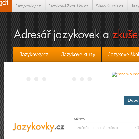
Jazykovky.cz
JazykovéZkoušky.cz
SlevyKurzů.cz
Jaz
Španělština on-line
Italština on-line
Tlumočení-Překlady.
Jazykovky.cz
Jazykové kurzy
Jazykové ško
Dopor
Město