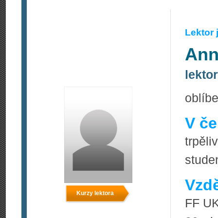
Lektor
Ann
lekto
oblíb
V če
trpěl
stude
Vzdě
Kurzy lektora
FF UK