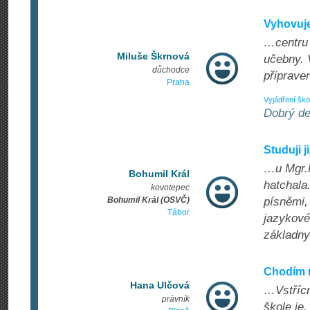
Vyhovuj
…centru 
Miluše Škrnová
učebny. 
důchodce
připraven
Praha
Vyjádření ško
Dobrý de
Studuji j
…u Mgr.R
Bohumil Král
hatchala
kovotepec
Bohumil Král (OSVČ)
písněmi,
Tábor
jazykové
základny"
Chodím n
Hana Ulčová
…Vstřícn
právník
škole je