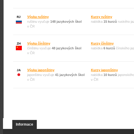
Výuka ruštiny
Kurzy ruštiny
RJ
ruštinu vyučuje
148 jazykových škol
nabídka
15 kurzů
ruského ja
v ČR
Výuka čínštiny
Kurzy čínštiny
ZH
čínštinu vyučuje
48 jazykových škol
nabídka
6 kurzů
čínského ja
v ČR
Výuka japonštiny
Kurzy japonštiny
JA
japonštinu vyučuje
41 jazykových škol
nabídka
10 kurzů
japonského
v ČR
v ČR
Informace