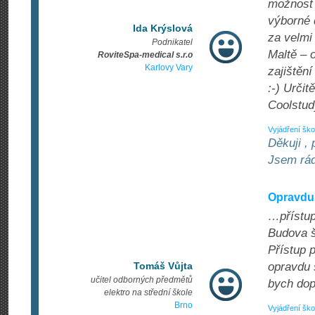
možnost 
výborné 
Ida Krýslová
za velmi
Podnikatel
Maltě – o
RoviteSpa-medical s.r.o
Karlovy Vary
zajištění
:-) Urči
Coolstud
Vyjádření ško
Děkuji ,
Jsem rád
Opravdu 
…přístup
Budova š
Přístup 
Tomáš Vůjta
opravdu 
učitel odborných předmětů
bych dop
elektro na střední škole
Brno
Vyjádření ško