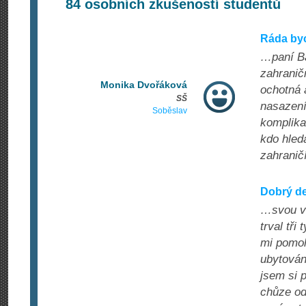
84
osobních zkušeností studentů
Ráda by
…paní Ba
zahranič
Monika Dvořáková
ochotná 
SŠ
nasazení
Soběslav
komplika
kdo hledá
zahraničí
Dobrý de
…svou ve
trval tř
mi pomoh
ubytován
jsem si 
chůze od