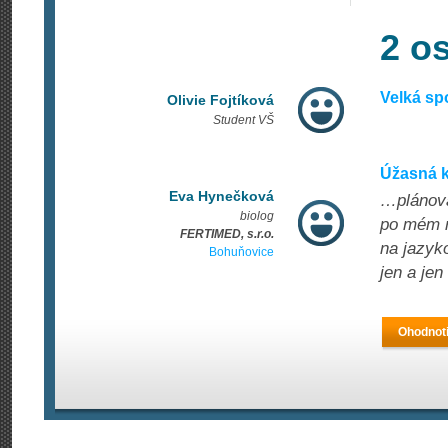
2 o
Velká sp
Olivie Fojtíková
Student VŠ
Úžasná 
Eva Hynečková
…plánova
biolog
po mém n
FERTIMED, s.r.o.
na jazyk
Bohuňovice
jen a jen
Ohodnoti