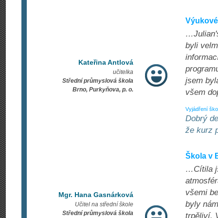
Výukové 
…Julian'
byli velm
informac
Kateřina Antlová
programu
učitelka
jsem byl
Střední průmyslová škola
Brno, Purkyňova, p. o.
všem dop
Vyjádření ško
Dobrý de
že kurz 
Škola v B
…Cítila 
atmosfér
všemi bez
Mgr. Hana Gasnárková
byly nám
Učitel na střední škole
Střední průmyslová škola
trpěliví.