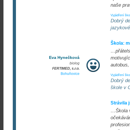
naše pra
Vyjádření ško
Dobrý de
jazykové
Škola: m
…přátels
Eva Hynečková
motivují
biolog
autobus,
FERTIMED, s.r.o.
Bohuňovice
Vyjádření ško
Dobrý de
škole v C
Strávila
…Škola v
očekávání
profesio