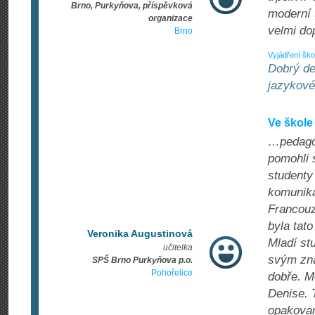
Brno, Purkyňova, příspěvková
moderní t
organizace
velmi do
Brno
Vyjádření ško
Dobrý de
jazykové
Ve škole
…pedagog
pomohli s
studenty
komunika
Francouz
byla tat
Veronika Augustinová
Mladí stu
učitelka
svým zná
SPŠ Brno Purkyňova p.o.
Pohořelice
dobře. M
Denise. T
opakovan