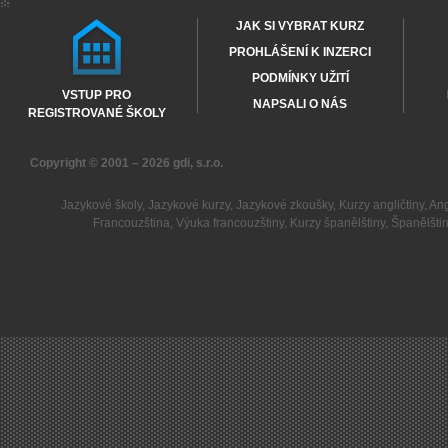
JAK SI VYBRAT KURZ
PROHLÁŠENÍ K INZERCI
PODMÍNKY UŽITÍ
VSTUP PRO
NAPSALI O NÁS
REGISTROVANÉ ŠKOLY
Copyright © 2001 – 2026
gdi, s.r.o.
Jazykové školy
,
Jazykové kurzy
,
Jazykové zkoušky
,
Kurzy angličtiny
,
Ang
Francouzština
,
Výuka francouzštiny
,
Kurzy španělštiny
,
Španělšti