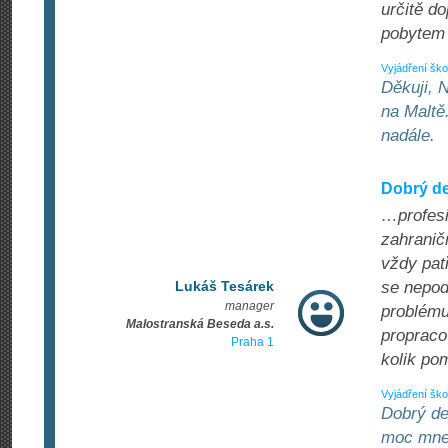
určitě d
pobytem 
Vyjádření ško
Děkuji, 
na Maltě
nadále.
Dobrý de
…profesi
zahranič
vždy pat
Lukáš Tesárek
se nepoda
manager
problému
Malostranská Beseda a.s.
propracov
Praha 1
kolik po
Vyjádření ško
Dobrý de
moc mne 