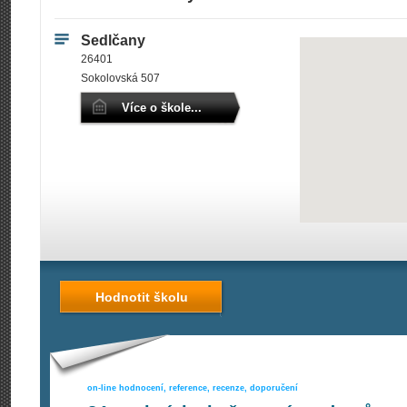
Sedlčany
26401
Sokolovská 507
Více o škole...
Hodnotit školu
on-line hodnocení, reference, recenze, doporučení