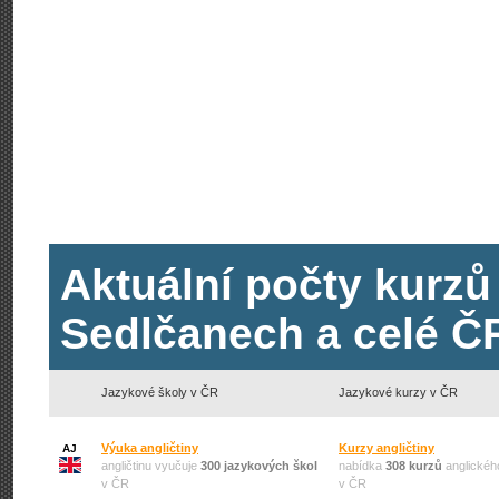
Aktuální počty kurzů
Sedlčanech a celé Č
Jazykové školy v ČR
Jazykové kurzy v ČR
Výuka angličtiny
Kurzy angličtiny
AJ
angličtinu vyučuje
300 jazykových škol
nabídka
308 kurzů
anglickéh
v ČR
v ČR