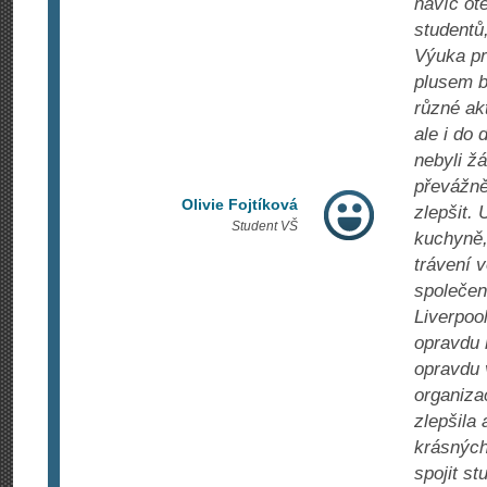
navíc ot
studentů
Výuka pr
plusem b
různé ak
ale i do
nebyli ž
převážně
Olivie Fojtíková
zlepšit.
Student VŠ
kuchyně,
trávení v
společen
Liverpoo
opravdu 
opravdu 
organiza
zlepšila 
krásných
spojit s