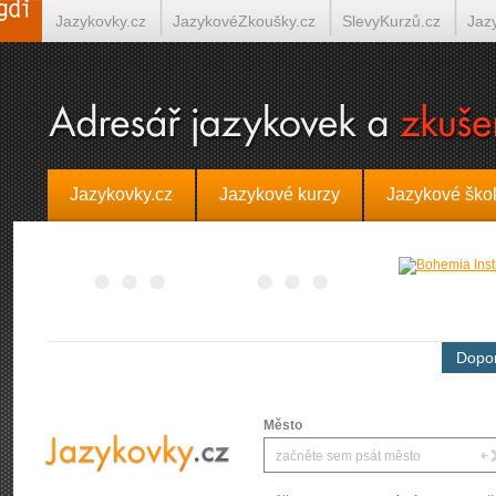
Jazykovky.cz
JazykovéZkoušky.cz
SlevyKurzů.cz
Jaz
Španělština on-line
Italština on-line
Tlumočení-Překlady.
Jazykovky.cz
Jazykové kurzy
Jazykové ško
Dopor
Město