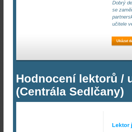
Dobrý de
se zaměř
partners
učitele 
Ukázat da
Hodnocení lektorů / 
(Centrála Sedlčany)
Lektor