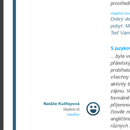
prostředí
Vyjádření ško
Dobrý de
pobyt. Mo
Teď Vám 
S jazyk
…byla ve
přátelsk
probíhala
všechny 
aktivity
zájmu. Ve
formálně 
Natálie Kulifayová
příjemnou
Student sš
člověk m
Havířov
angličtin
různých 