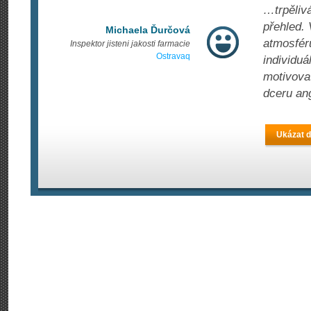
…trpělivá
přehled.
Michaela Ďurčová
atmosféru
Inspektor jisteni jakosti farmacie
Ostravaq
individuá
motivova
dceru ang
Ukázat d