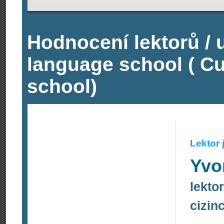
Hodnocení lektorů / u
language school ( C
school)
Lektor
Yvo
lekto
cizin