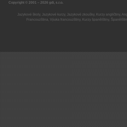
Copyright © 2001 – 2026
gdi, s.r.o.
Jazykové školy
,
Jazykové kurzy
,
Jazykové zkoušky
,
Kurzy angličtiny
,
Ang
Francouzština
,
Výuka francouzštiny
,
Kurzy španělštiny
,
Španělšti