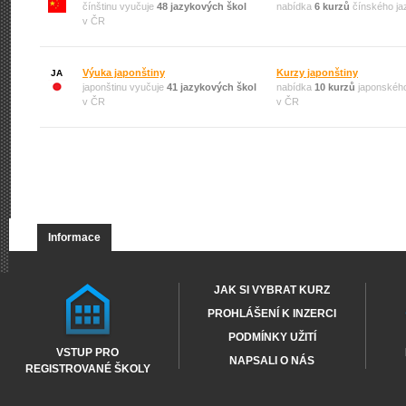
čínštinu vyučuje
48 jazykových škol
nabídka
6 kurzů
čínského ja
v ČR
Výuka japonštiny
Kurzy japonštiny
JA
japonštinu vyučuje
41 jazykových škol
nabídka
10 kurzů
japonského
v ČR
v ČR
Informace
JAK SI VYBRAT KURZ
PROHLÁŠENÍ K INZERCI
PODMÍNKY UŽITÍ
VSTUP PRO
NAPSALI O NÁS
REGISTROVANÉ ŠKOLY