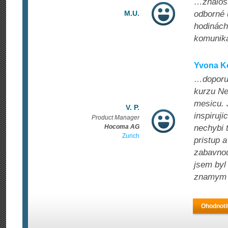
…znalost
M.U.
odborné 
hodinách
komunika
Yvona K
…doporuc
kurzu Ne
mesicu. 
V. P.
inspiruj
Product Manager
Hocoma AG
nechybi 
Zurich
pristup 
zabavnou
jsem byl
znamym 
Ohodnoti