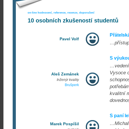
on-line hodnocení, reference, recenze, doporučení
10
osobních zkušeností studentů
Přátelsk
Pavel Volf
…přístup
S výuko
…vedením
Vysoce oc
Aleš Zemánek
schopnos
Inženýr kvality
Brušperk
potřebám
kvalitní
dovednost
S paní 
…Michalí
Marek Pospíšil