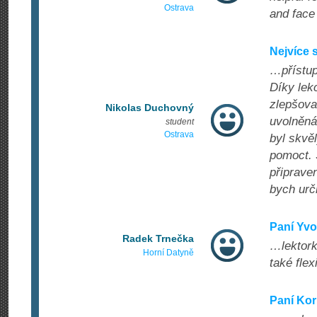
Ostrava
and face 
Nejvíce s
…přístup
Díky lek
zlepšova
Nikolas Duchovný
uvolněná
student
Ostrava
byl skvěl
pomoct. 
připrave
bych urči
Paní Yv
Radek Trnečka
…lektork
Horní Datyně
také flex
Paní Kor