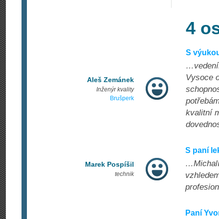
4 o
S výukou
…vedením
Vysoce oc
Aleš Zemánek
schopnos
Inženýr kvality
Brušperk
potřebám
kvalitní
dovednost
S paní l
…Michalí
Marek Pospíšil
technik
vzhledem
profesion
Paní Yvo