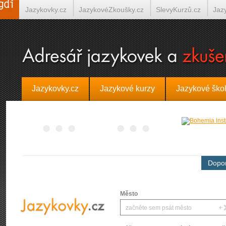
Jazykovky.cz
JazykovéZkoušky.cz
SlevyKurzů.cz
Jaz
Španělština on-line
Italština on-line
Tlumočení-Překlady.
Jazykovky.cz
Jazykové kurzy
Jazykové ško
Dopor
Město