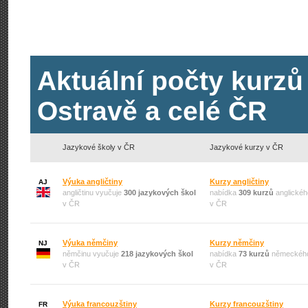
Aktuální počty kurzů
Ostravě a celé ČR
Jazykové školy v ČR
Jazykové kurzy v ČR
Výuka angličtiny
Kurzy angličtiny
AJ
angličtinu vyučuje
300 jazykových škol
nabídka
309 kurzů
anglickéh
v ČR
v ČR
Výuka němčiny
Kurzy němčiny
NJ
němčinu vyučuje
218 jazykových škol
nabídka
73 kurzů
německého
v ČR
v ČR
Výuka francouzštiny
Kurzy francouzštiny
FR