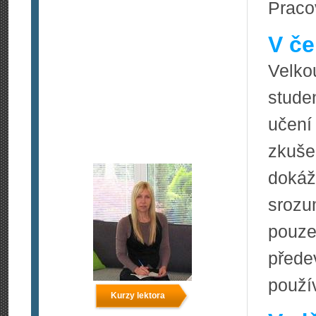
Praco
V če
Velko
stude
učení
zkuše
dokáž
srozu
pouze
před
použív
Kurzy lektora