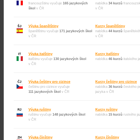
francouzštinu vyučuje
165 jazykových
nabídka
34 kurzů
francouzsk
škol
v ČR
v ČR
Výuka španělštiny
Kurzy španělštiny
ŠJ
španělštinu vyučuje
171 jazykových škol
nabídka
44 kurzů
španělskéh
v ČR
v ČR
Výuka italštiny
Kurzy italštiny
IT
italštinu vyučuje
130 jazykových škol
nabídka
46 kurzů
italského 
v ČR
Výuka češtiny pro cizince
Kurzy češtiny pro cizince
ČJ
češtinu pro cizince vyučuje
nabídka
36 kurzů
českého pr
111 jazykových škol
v ČR
jazyka v ČR
Výuka ruštiny
Kurzy ruštiny
RJ
ruštinu vyučuje
148 jazykových škol
nabídka
15 kurzů
ruského ja
v ČR
Výuka čínštiny
Kurzy čínštiny
ZH