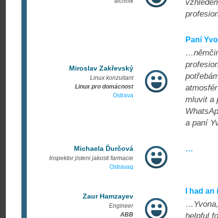
technik
vzhledem
profesion
Paní Yv
…němčiny
profesio
Miroslav Zakřevský
potřebám 
Linux konzultant
Linux pro domácnost
atmosfér
Ostrava
mluvit a
WhatsApp
a paní Y
Michaela Ďurčová
…
Inspektor jisteni jakosti farmacie
Ostravaq
I had an
Zaur Hamzayev
…Yvona, 
Engineer
ABB
helpful 