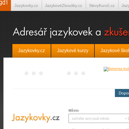
Jazykovky.cz
JazykovéZkoušky.cz
SlevyKurzů.cz
Jaz
Španělština on-line
Italština on-line
Tlumočení-Překlady.
Jazykovky.cz
Jazykové kurzy
Jazykové ško
Dopor
Město