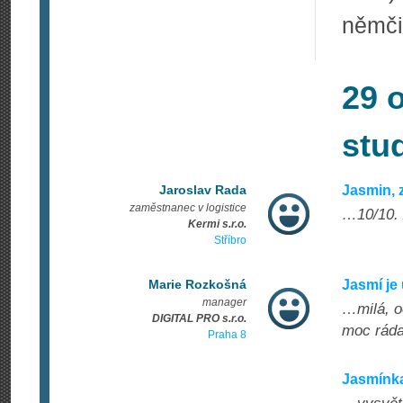
němčin
29 
stu
Jaroslav Rada
Jasmin, 
zaměstnanec v logistice
…10/10. Z
Kermi s.r.o.
Stříbro
Marie Rozkošná
Jasmí je
manager
…milá, o
DIGITAL PRO s.r.o.
moc ráda
Praha 8
Jasmínka