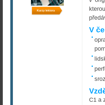
ktero
Kurzy lektora
předá
V če
opr
pom
lids
perf
sroz
Vzdě
C1 a 