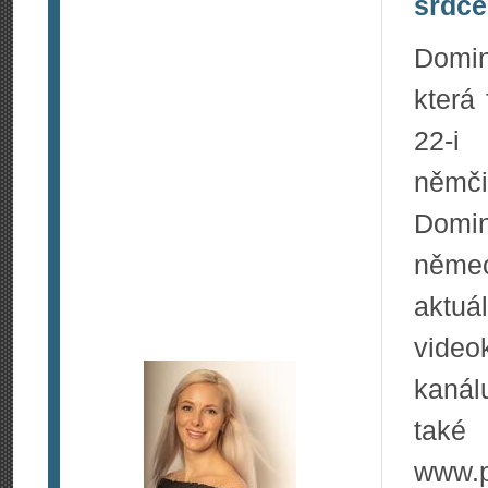
srdc
Domin
která
22-i 
němči
Domi
němec
aktuá
video
kanál
také
www.p