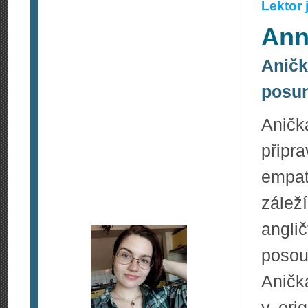
Lektor
Ann
Anička
posun
Aničk
připr
empat
zálež
angl
posou
Aničk
v ori