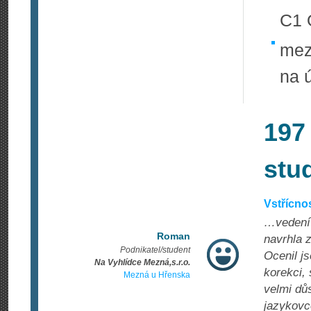
C1 
mez
na 
197
stu
Vstřícnos
…vedení 
Roman
navrhla 
Podnikatel/student
Ocenil j
Na Vyhlídce Mezná,s.r.o.
korekci, 
Mezná u Hřenska
velmi dů
jazykovce