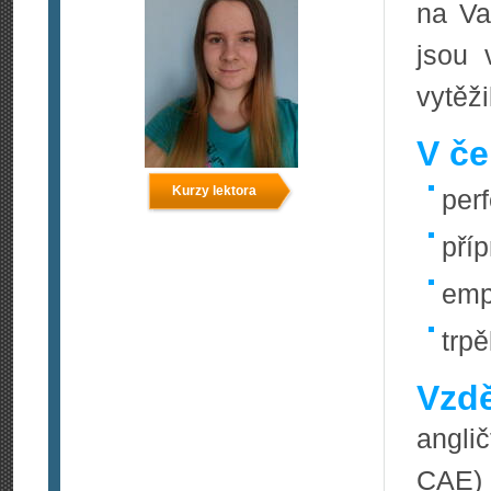
na Va
jsou 
vytěž
V če
Kurzy lektora
perf
pří
emp
trpě
Vzdě
anglič
CAE)