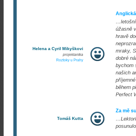
Anglick
…letošní
úžasně v
hravě do
neprozrad
Helena a Cyril Mikyškovi
mraky, S
projektantka
dobré nál
Roztoky u Prahy
bychom s
našich an
příjemné
během př
Perfect 
Za mě su
Tomáš Kutta
…Lektork
posunulo