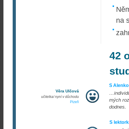
Něm
na s
zah
42 
stu
S Alenko
Věra Ulčová
…individu
učitelka/ nyní v důchodu
mých rozt
Plzeň
dodnes.
S lektor