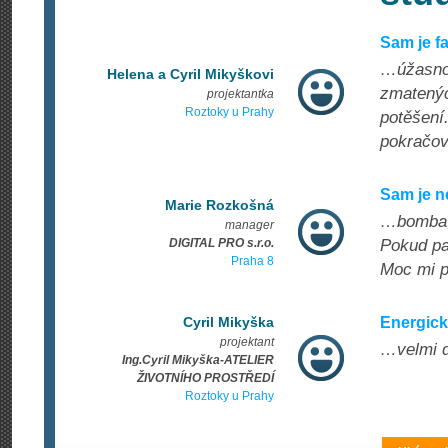
Sam je f
…úžasnou
Helena a Cyril Mikyškovi
zmatenýc
projektantka
Roztoky u Prahy
potěšení.
pokračova
Sam je n
Marie Rozkošná
…bomba, 
manager
DIGITAL PRO s.r.o.
Pokud pa
Praha 8
Moc mi p
Cyril Mikyška
Energick
projektant
…velmi d
Ing.Cyril Mikyška-ATELIER
ŽIVOTNÍHO PROSTŘEDÍ
Roztoky u Prahy