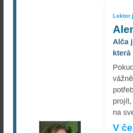
Lektor
Ale
Alča 
která
Pokud
vážně
potře
projít
na sv
V če