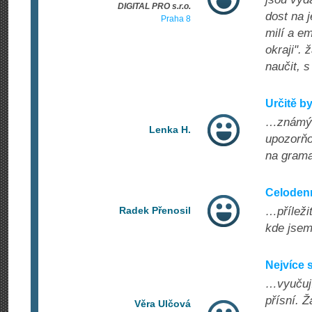
DIGITAL PRO s.r.o.
dost na j
Praha 8
milí a em
okraji". 
naučit, s
Určitě b
…známým.
Lenka H.
upozorňo
na grama
Celodenn
Radek Přenosil
…příležit
kde jsem 
Nejvíce s
…vyučujíc
přísní. 
Věra Ulčová