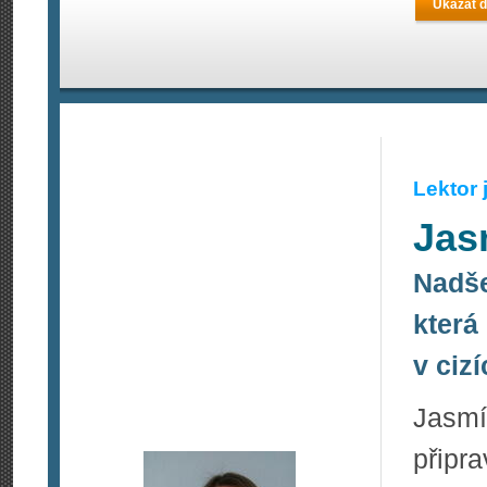
Ukázat d
Lektor
Jas
Nadše
která
v ciz
Jasmí
připr