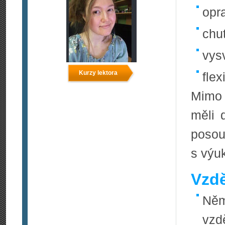
opr
chu
vys
Kurzy lektora
flexi
Mimo l
měli 
poso
s výu
Vzdě
Něm
vzdě