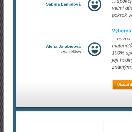
…spokoje
Sabina Lamplová
velmi důs
pokrok v
Výborná 
…novou l
materiál
Alena Jarabicová
RSF Stříbro
100% spo
její hodi
známým
Ukázat d