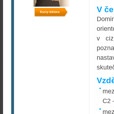
V če
Kurzy lektora
Domin
orien
v ciz
pozna
nast
skute
Vzdě
mez
C2 
mez