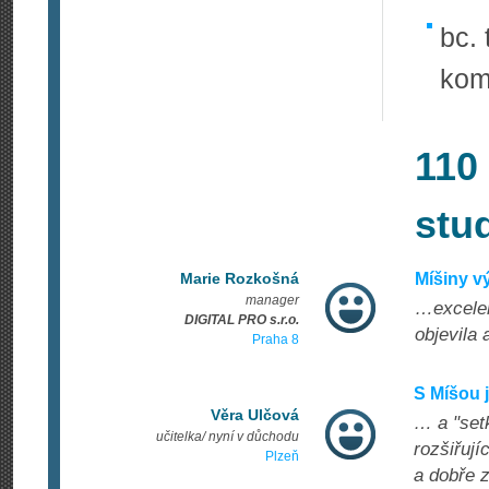
bc. 
kom
110
stu
Marie Rozkošná
Míšiny 
manager
…excelen
DIGITAL PRO s.r.o.
objevila 
Praha 8
S Míšou 
Věra Ulčová
… a "set
učitelka/ nyní v důchodu
rozšiřují
Plzeň
a dobře 