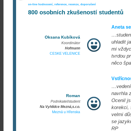
on-line hodnocení, reference, recenze, doporučení
800
osobních zkušeností studentů
Aneta se
…student
Oksana Kubíková
uhladit 
Koordinátor
Hofmann
mi vždyc
CESKE VELENICE
tvrdou p
něco špat
Vstřícnos
…vedení 
navrhla 
Roman
Ocenil j
Podnikatel/student
Na Vyhlídce Mezná,s.r.o.
korekci, 
Mezná u Hřenska
velmi dů
se jazyko
RP