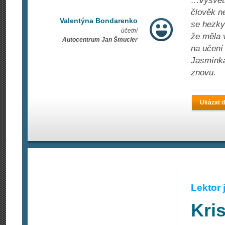
…vysvětl
člověk ne
Valentýna Bondarenko
se hezky
účetní
že měla v
Autocentrum Jan Šmucler
na učení 
Jasmínka
znovu.
Ukázat d
Lektor
Kri