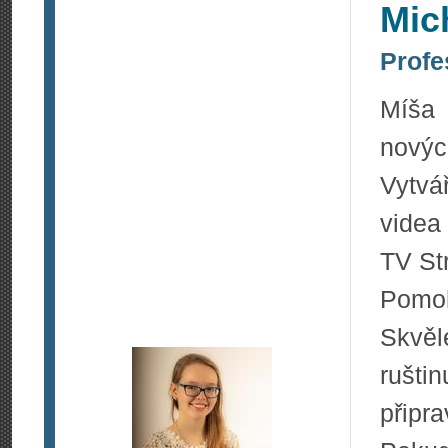
Mic
Profe
Míša 
novýc
Vytvá
videa
TV St
Pomoh
Skvěl
rušti
připra