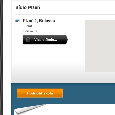
Sídlo Plzeň
Plzeň 1, Bolevec
32300
Lidická 82
Více o škole...
Hodnotit školu