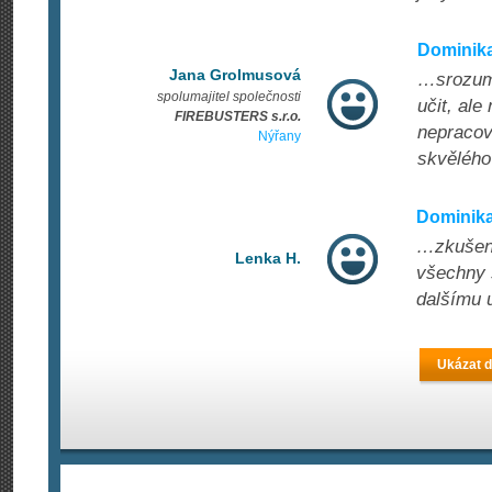
Dominika
Jana Grolmusová
…srozumi
spolumajitel společnosti
učit, ale
FIREBUSTERS s.r.o.
nepracov
Nýřany
skvělého 
Dominika
…zkušená
Lenka H.
všechny s
dalšímu 
Ukázat d