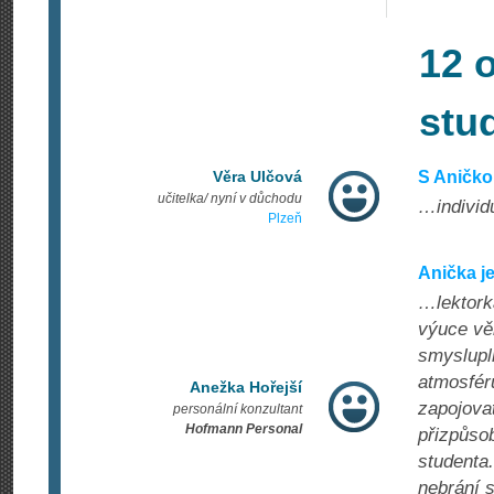
12 
stu
Věra Ulčová
S Aničko
učitelka/ nyní v důchodu
…individu
Plzeň
Anička j
…lektorka
výuce věn
smyslupl
atmosféru
Anežka Hořejší
zapojova
personální konzultant
Hofmann Personal
přizpůso
studenta
nebrání s