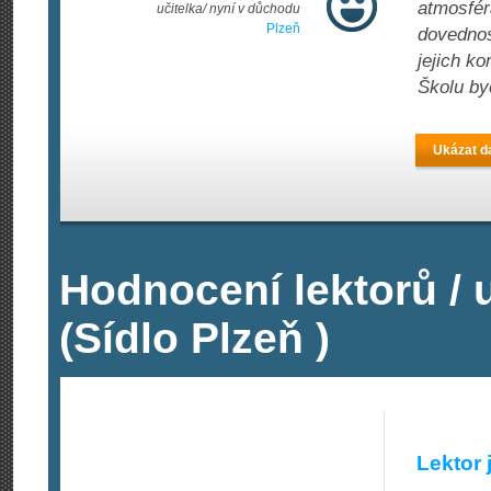
atmosfér
učitelka/ nyní v důchodu
Plzeň
dovednos
jejich k
Školu by
Ukázat da
Hodnocení lektorů / u
(Sídlo Plzeň )
Lektor