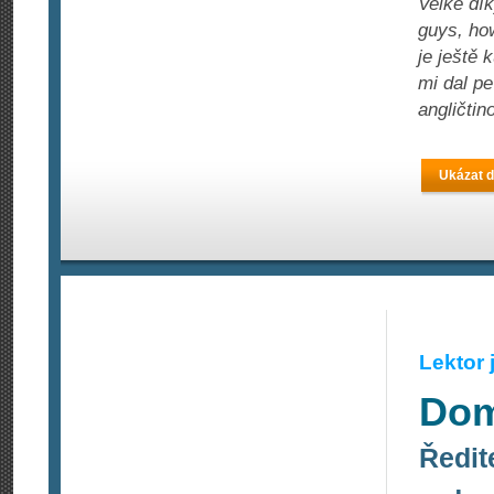
Velké dí
guys, ho
je ještě
mi dal p
angličti
Ukázat d
Lektor
Dom
Ředit