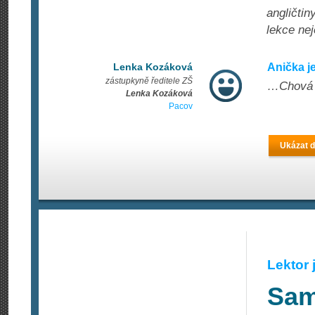
angličtin
lekce nej
Lenka Kozáková
Anička j
zástupkyně ředitele ZŠ
…Chová s
Lenka Kozáková
Pacov
Ukázat d
Lektor
Sam