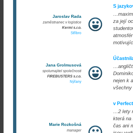
S jazyko
…maximál
Jaroslav Rada
za její o
zaměstnanec v logistice
Kermi s.r.o.
studentov
Stříbro
atmosfér
motivují
Účastnil
Jana Grolmusová
…angličt
spolumajitel společnosti
Dominiko
FIREBUSTERS s.r.o.
nejen k 
Nýřany
všechny 
v Perfec
…2 lety 
která na
Marie Rozkošná
čas ani 
manager
jsou vyd