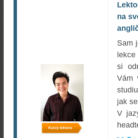
Lekto
na sv
angli
Sam j
lekce
si od
Vám 
studiu
jak se
V jaz
headte
Kurzy lektora