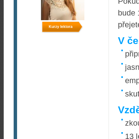
Pokud
bude 
přejet
Kurzy lektora
V če
při
jas
emp
sku
Vzdě
zko
13 l