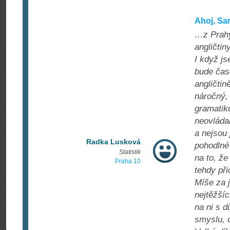
Ahoj, Sa
…z Prahy
angličtin
I když j
bude čas
angličtin
náročný,
gramatiku
neovláda
a nejsou 
Radka Lusková
pohodlné 
Statistik
na to, že
Praha 10
tehdy př
Míše za j
nejtěžšíc
na ni s d
smyslu, c