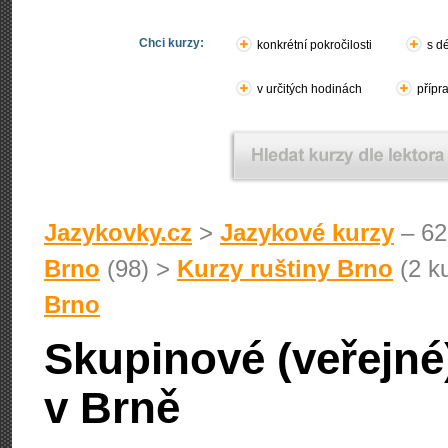
Chci kurzy:
konkrétní pokročilosti
s d
v určitých hodinách
přípr
Jazykovky.cz
>
Jazykové kurzy
– 62
Brno
(98) >
Kurzy ruštiny Brno
(2 k
Brno
Skupinové (veřejné)
v Brně