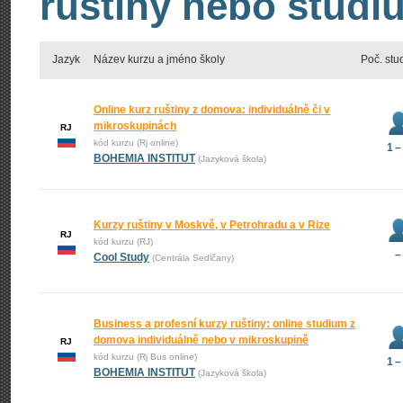
ruštiny nebo studiu
Jazyk
Název kurzu a jméno školy
Poč. stu
Online kurz ruštiny z domova: individuálně či v
mikroskupinách
RJ
kód kurzu (Rj online)
1 –
BOHEMIA INSTITUT
(Jazyková škola)
Kurzy ruštiny v Moskvě, v Petrohradu a v Rize
RJ
kód kurzu (RJ)
–
Cool Study
(Centrála Sedlčany)
Business a profesní kurzy ruštiny: online studium z
domova individuálně nebo v mikroskupině
RJ
kód kurzu (Rj Bus online)
1 –
BOHEMIA INSTITUT
(Jazyková škola)