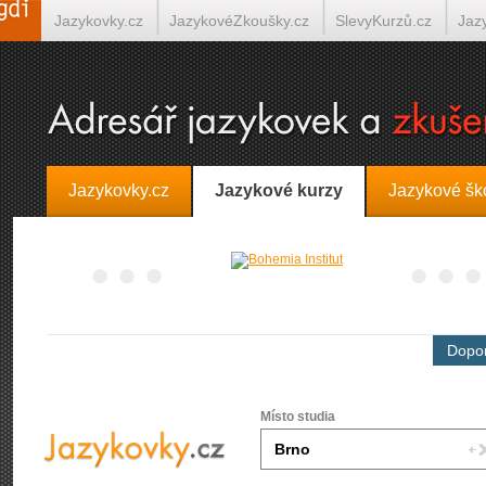
Jazykovky.cz
JazykovéZkoušky.cz
SlevyKurzů.cz
Jaz
Španělština on-line
Italština on-line
Tlumočení-Překlady.
Jazykovky.cz
Jazykové kurzy
Jazykové šk
Dopor
Místo studia