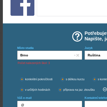
Potřebuje
Napište, 
Místo studia
Jazyk
Počet nalezených škol: 3
Chci kurzy:
konkrétní pokročilosti
s délkou kurzu
s konkr
v určitých hodinách
příprava na jaz. zkoušku
Váš e-mail
Kontaktní telefo