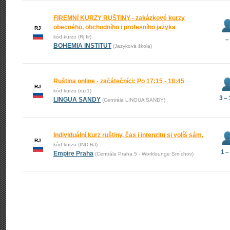
FIREMNÍ KURZY RUŠTINY - zakázkové kurzy
obecného, obchodního i profesního jazyka
RJ
kód kurzu (Rj fir)
–
BOHEMIA INSTITUT
(Jazyková škola)
Ruština online - začátečníci: Po 17:15 - 18:45
RJ
kód kurzu (ruz1)
3 –
LINGUA SANDY
(Centrála LINGUA SANDY)
Individuální kurz ruštiny, čas i intenzitu si volíš sám,
RJ
kód kurzu (IND RJ)
1 –
Empire Praha
(Centrála Praha 5 - Worklounge Smíchov)