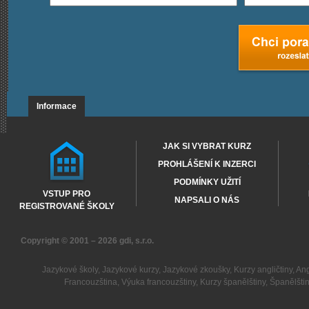
Informace
JAK SI VYBRAT KURZ
PROHLÁŠENÍ K INZERCI
PODMÍNKY UŽITÍ
VSTUP PRO
NAPSALI O NÁS
REGISTROVANÉ ŠKOLY
Copyright © 2001 – 2026
gdi, s.r.o.
Jazykové školy
,
Jazykové kurzy
,
Jazykové zkoušky
,
Kurzy angličtiny
,
Ang
Francouzština
,
Výuka francouzštiny
,
Kurzy španělštiny
,
Španělšti