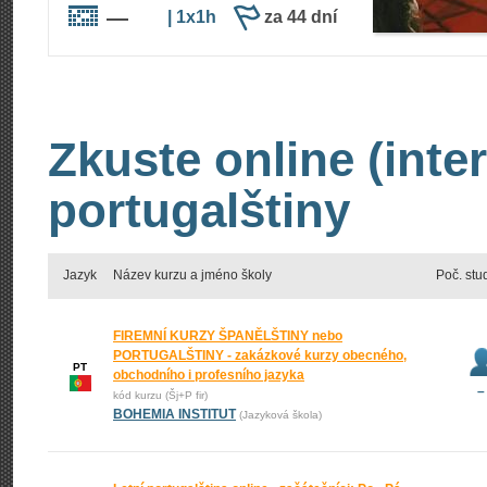
—
| 1x1h
za 44 dní
Zkuste online (inte
portugalštiny
Jazyk
Název kurzu a jméno školy
Poč. stu
FIREMNÍ KURZY ŠPANĚLŠTINY nebo
PORTUGALŠTINY - zakázkové kurzy obecného,
PT
obchodního i profesního jazyka
–
kód kurzu (Šj+P fir)
BOHEMIA INSTITUT
(Jazyková škola)