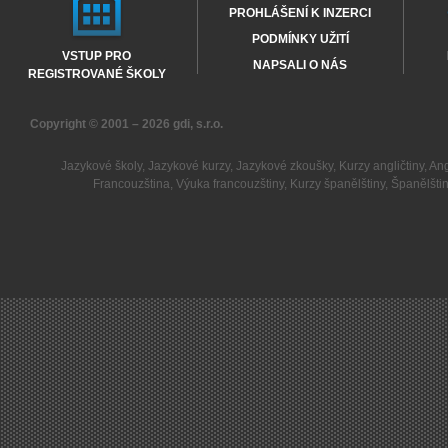
PROHLÁŠENÍ K INZERCI
PODMÍNKY UŽITÍ
VSTUP PRO
NAPSALI O NÁS
REGISTROVANÉ ŠKOLY
Copyright © 2001 – 2026
gdi, s.r.o.
Jazykové školy
,
Jazykové kurzy
,
Jazykové zkoušky
,
Kurzy angličtiny
,
Ang
Francouzština
,
Výuka francouzštiny
,
Kurzy španělštiny
,
Španělšti