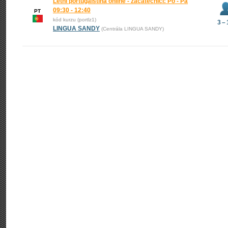
Letní portugalština online - začátečníci: Po - Pá
09:30 - 12:40
PT
kód kurzu (portlz1)
3 –
LINGUA SANDY
(Centrála LINGUA SANDY)