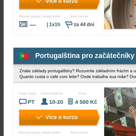
Více o kurzu
Rozsah výuky | Hodin týdně
Kurz začíná
—
| 1x1h
za 44 dní
Portugalština pro začátečníky
Znáte základy portugalštiny? Rozumíte základním frázím a u
Quanto custa o café com leite? Onde trabalha sua mãe? Dom
Vyuč. jazyk
Počet studentů
Cena
PT
10-20
4 500 Kč
Více o kurzu
Rozsah výuky | Hodin týdně
Kurz začíná