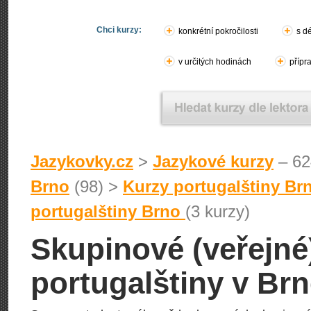
Chci kurzy:
konkrétní pokročilosti
s d
v určitých hodinách
přípr
Jazykovky.cz
>
Jazykové kurzy
– 62
Brno
(98) >
Kurzy portugalštiny Br
portugalštiny Brno
(3 kurzy)
Skupinové (veřejné
portugalštiny v Br