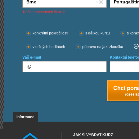
Počet nalezených škol: 2
Chci kurzy:
konkrétní pokročilosti
s délkou kurzu
s konkr
v určitých hodinách
příprava na jaz. zkoušku
Váš e-mail
Kontaktní telefo
Informace
JAK SI VYBRAT KURZ