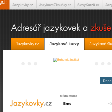
Jazykovky.cz
JazykovéZkoušky.cz
SlevyKurzů.cz
Jaz
Španělština on-line
Italština on-line
Tlumočení-Překlady.
Jazykovky.cz
Jazykové kurzy
Jazykové šk
Dopor
Místo studia