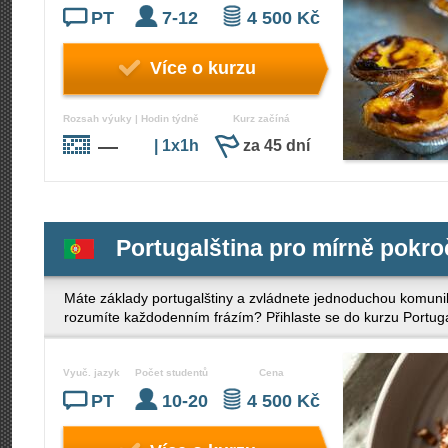
PT
7-12
4 500 Kč
Více o kurzu
Rozsah výuky | Hodin týdně
Kurz začíná
—
| 1x1h
za 45 dní
Portugalština pro mírně pokroč
Máte základy portugalštiny a zvládnete jednoduchou komunika
rozumíte každodenním frázím? Přihlaste se do kurzu Portugal
Vyuč. jazyk
Počet studentů
Cena
PT
10-20
4 500 Kč