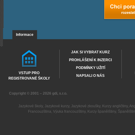
Informace
JAK SI VYBRAT KURZ
PROHLÁŠENÍ K INZERCI
PODMÍNKY UŽITÍ
VSTUP PRO
NAPSALI O NÁS
REGISTROVANÉ ŠKOLY
Copyright © 2001 – 2026
gdi, s.r.o.
Jazykové školy
,
Jazykové kurzy
,
Jazykové zkoušky
,
Kurzy angličtiny
,
Ang
Francouzština
,
Výuka francouzštiny
,
Kurzy španělštiny
,
Španělšti