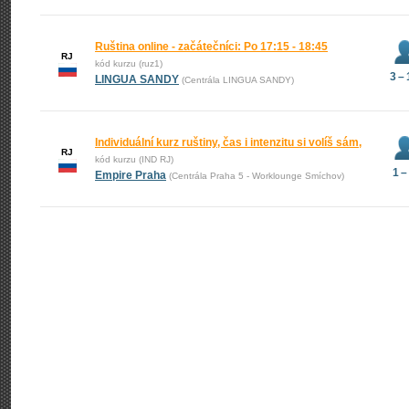
Ruština online - začátečníci: Po 17:15 - 18:45
RJ
kód kurzu (ruz1)
3 –
LINGUA SANDY
(Centrála LINGUA SANDY)
Individuální kurz ruštiny, čas i intenzitu si volíš sám,
RJ
kód kurzu (IND RJ)
1 –
Empire Praha
(Centrála Praha 5 - Worklounge Smíchov)