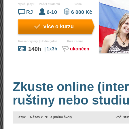
Vyuč. jazyk
Počet studentů
Cena
RJ
6-10
6 000 Kč
Více o kurzu
Rozsah výuky | Hodin týdně
Kurz začíná
140h
| 1x3h
ukončen
Zkuste online (inte
ruštiny nebo studiu
Jazyk
Název kurzu a jméno školy
Poč. stu