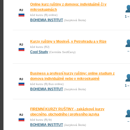
Online kurz ruštiny z domova: individuálně či v
mikroskupinách
RJ
kód kurzu (Rj online)
1 –
BOHEMIA INSTITUT
(Jazyková škola)
Kurzy ruštiny v Moskvě, v Petrohradu a v Rize
RJ
kód kurzu (RJ)
–
Cool Study
(Centrála Sedlčany)
Business a profesní kurzy ruštiny: online studium z
domova individuálně nebo v mikroskupině
RJ
kód kurzu (Rj Bus online)
1 –
BOHEMIA INSTITUT
(Jazyková škola)
FIREMNÍ KURZY RUŠTINY - zakázkové kurzy
obecného, obchodního i profesního jazyka
RJ
kód kurzu (Rj fir)
–
BOHEMIA INSTITUT
(Jazyková škola)