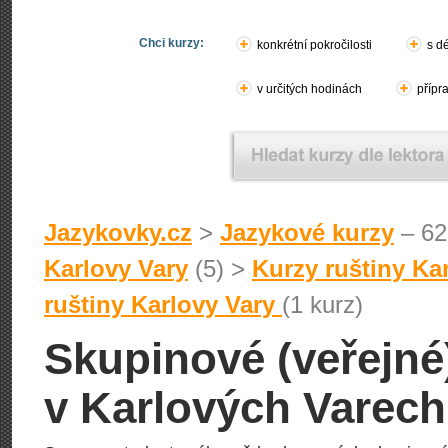
Chci kurzy:
konkrétní pokročilosti
s d
v určitých hodinách
přípr
Jazykovky.cz
>
Jazykové kurzy
– 62
Karlovy Vary
(5) >
Kurzy ruštiny Ka
ruštiny Karlovy Vary
(1 kurz)
Skupinové (veřejné)
v Karlových Varech