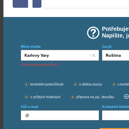
Potřebuje
Napište, 
Místo studia
Jazyk
Počet nalezených škol: 1
Chci kurzy:
konkrétní pokročilosti
s délkou kurzu
s konkr
v určitých hodinách
příprava na jaz. zkoušku
Váš e-mail
Kontaktní telefo