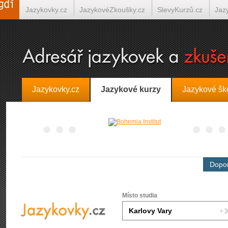
Jazykovky.cz
JazykovéZkoušky.cz
SlevyKurzů.cz
Jaz
Španělština on-line
Italština on-line
Tlumočení-Překlady.
Jazykovky.cz
Jazykové kurzy
Jazykové šk
Dopor
Místo studia