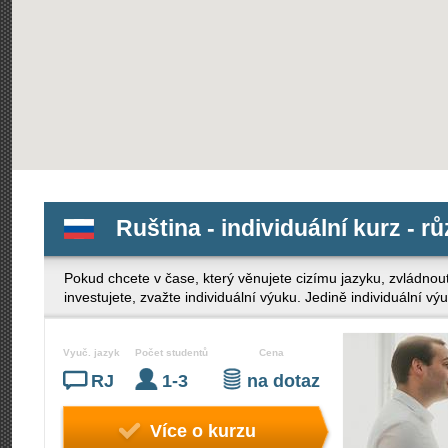
Ruština - individuální kurz - 
Pokud chcete v čase, který věnujete cizímu jazyku, zvládno
investujete, zvažte individuální výuku. Jedině individuální v
Vyuč. jazyk
Počet studentů
Cena
RJ
1-3
na dotaz
Více o kurzu