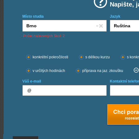
Napište, 
Místo studia
Jazyk
Počet nalezených škol: 2
Chci kurzy:
konkrétní pokročilosti
s délkou kurzu
s konkr
v určitých hodinách
příprava na jaz. zkoušku
Váš e-mail
Kontaktní telefo