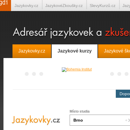
Jazykovky.cz
JazykovéZkoušky.cz
SlevyKurzů.cz
Jaz
Španělština on-line
Italština on-line
Tlumočení-Překlady.
Jazykovky.cz
Jazykové kurzy
Jazykové šk
Dopor
Místo studia