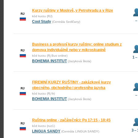
Kurzy ruštiny v Moskvě, v Petrohradu a v Rize
RJ
kód kurzu (RJ)
–
Cool Study
(Centrála Sedlčany)
Business a profesní kurzy ruštiny: online studium z
domova individuálně nebo v mikroskupině
RJ
kód kurzu (Rj Bus online)
1 –
BOHEMIA INSTITUT
(Jazyková škola)
FIREMNÍ KURZY RUŠTINY - zakázkové kurzy
obecného, obchodního i profesního jazyka
RJ
kód kurzu (Rj fir)
–
BOHEMIA INSTITUT
(Jazyková škola)
Ruština online - začátečníci: Po 17:15 - 18:45
RJ
kód kurzu (ruz1)
3 –
LINGUA SANDY
(Centrála LINGUA SANDY)