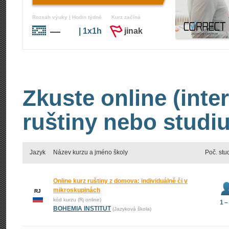
Rozsah výuky | Hodin týdně
Kurz začíná
—
| 1x1h
jinak
Zkuste online (inte
ruštiny nebo studiu
Jazyk
Název kurzu a jméno školy
Poč. stu
Online kurz ruštiny z domova: individuálně či v
mikroskupinách
RJ
kód kurzu (Rj online)
1 –
BOHEMIA INSTITUT
(Jazyková škola)