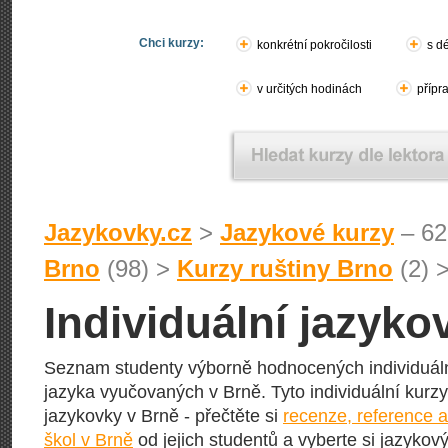
Chci kurzy:
konkrétní pokročilosti
s d
v určitých hodinách
přípr
Jazykovky.cz
>
Jazykové kurzy
– 62
Brno
(98) >
Kurzy ruštiny Brno
(2) 
Individuální jazyko
Seznam studenty výborně hodnocených individuál
jazyka vyučovaných v Brně. Tyto individuální kurzy 
jazykovky v Brně - přečtěte si
recenze, reference 
škol v Brně
od jejich studentů a vyberte si jazykový