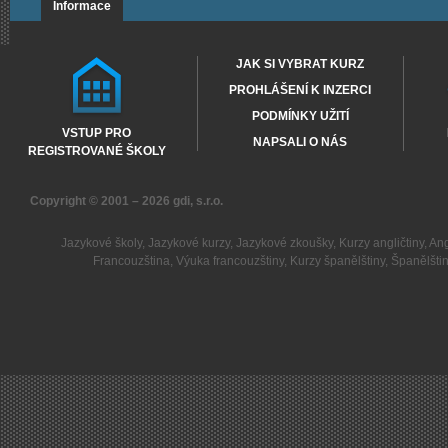
Informace
JAK SI VYBRAT KURZ
PROHLÁŠENÍ K INZERCI
PODMÍNKY UŽITÍ
VSTUP PRO
NAPSALI O NÁS
REGISTROVANÉ ŠKOLY
Copyright © 2001 – 2026
gdi, s.r.o.
Jazykové školy
,
Jazykové kurzy
,
Jazykové zkoušky
,
Kurzy angličtiny
,
Ang
Francouzština
,
Výuka francouzštiny
,
Kurzy španělštiny
,
Španělšti