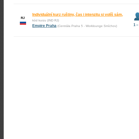
Individuální kurz ruštiny, čas i intenzitu si volíš sám,
RJ
kód kurzu (IND RJ)
1 –
Empire Praha
(Centrála Praha 5 - Worklounge Smíchov)