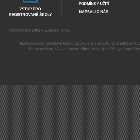
PODMÍNKY UŽITÍ
VSTUP PRO
NAPSALI O NÁS
REGISTROVANÉ ŠKOLY
Copyright © 2001 – 2026
gdi, s.r.o.
Jazykové školy
,
Jazykové kurzy
,
Jazykové zkoušky
,
Kurzy angličtiny
,
Ang
Francouzština
,
Výuka francouzštiny
,
Kurzy španělštiny
,
Španělšti