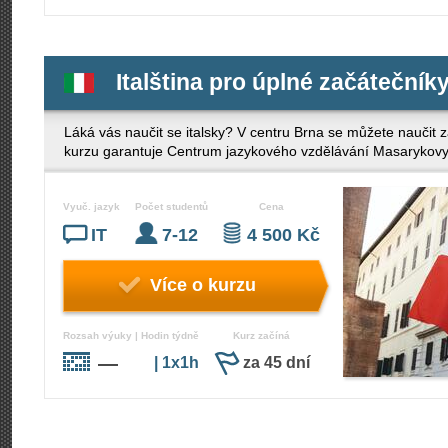
Italština pro úplné začátečníky
Láká vás naučit se italsky? V centru Brna se můžete naučit zá
kurzu garantuje Centrum jazykového vzdělávání Masarykovy 
Vyuč. jazyk
Počet studentů
Cena
IT
7-12
4 500 Kč
Více o kurzu
Rozsah výuky | Hodin týdně
Kurz začíná
—
| 1x1h
za 45 dní