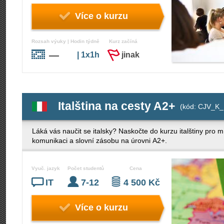
Více o kurzu
Rozsah výuky | Hodin týdně
Kurz začíná
—
| 1x1h
jinak
Italština na cesty A2+
(kód: CJV_K_
Láká vás naučit se italsky? Naskočte do kurzu italštiny pro 
komunikaci a slovní zásobu na úrovni A2+.
Vyuč. jazyk
Počet studentů
Cena
IT
7-12
4 500 Kč
Více o kurzu