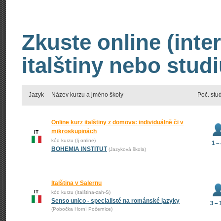
Zkuste online (inte
italštiny nebo studi
Jazyk
Název kurzu a jméno školy
Poč. stu
Online kurz italštiny z domova: individuálně či v
mikroskupinách
IT
kód kurzu (Ij online)
1 –
BOHEMIA INSTITUT
(Jazyková škola)
Italština v Salernu
IT
kód kurzu (Italština-zah-S)
Senso unico - specialisté na románské jazyky
3 – 
(Pobočka Horní Počernice)