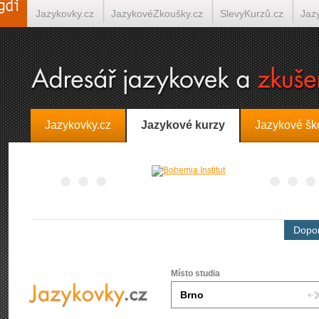
Jazykovky.cz
JazykovéZkoušky.cz
SlevyKurzů.cz
Jaz
Španělština on-line
Italština on-line
Tlumočení-Překlady.
Jazykovky.cz
Jazykové kurzy
Jazykové šk
Dopor
Místo studia