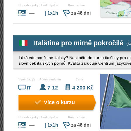
Rozsah výuky | Hodin týdně
Kurz začíná
—
| 1x1h
za 46 dní
Italština pro mírně pokročilé
(k
Láká vás naučit se italsky? Naskočte do kurzu italštiny pro m
slovníček italských pojmů. Kvalitu zaručuje Centrum jazykov
Vyuč. jazyk
Počet studentů
Cena
IT
7-12
4 200 Kč
Více o kurzu
Rozsah výuky | Hodin týdně
Kurz začíná
—
| 1x1h
za 46 dní