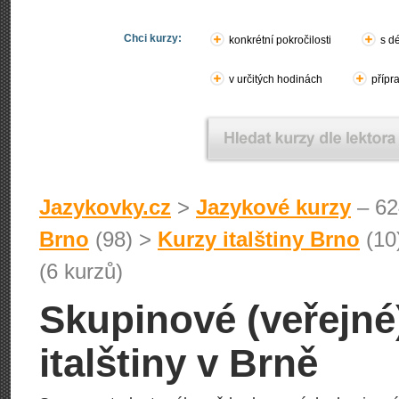
Chci kurzy:
konkrétní pokročilosti
s d
v určitých hodinách
přípr
Jazykovky.cz
>
Jazykové kurzy
– 62
Brno
(98) >
Kurzy italštiny Brno
(10
(6 kurzů)
Skupinové (veřejné
italštiny v Brně