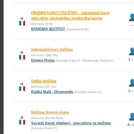
FIREMNÍ KURZY ITALŠTINY - zakázkové kurzy
obecného, obchodního i profesního jazyka
IT
kód kurzu (It fir)
–
BOHEMIA INSTITUT
(Jazyková škola)
Individuální kurz italštiny
IT
kód kurzu (IND ITA)
1 –
Empire Praha
(Centrála Praha 5 - Worklounge Smíchov)
Online italština
IT
kód kurzu (IO_01)
1 –
Radka Malá - Giramondo
(Centrála Praha 12)
Italština firemní výuka
IT
kód kurzu (Fir-ITA-SDA)
Società Dante Alighieri - specialista na italštinu
4 – 
(Centrála Praha 7)