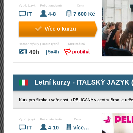
Vyuč. jazyk
Počet studentů
Cena
IT
4-8
7 600 Kč
Více o kurzu
Rozsah výuky | Hodin týdně
Kurz začíná
40h
| 5x4h
probíhá
Letní kurzy - ITALSKÝ JAZYK 
Kurz pro širokou veřejnost u PELICANA v centru Brna je ur
Vyuč. jazyk
Počet studentů
Cena
IT
4-10
více…