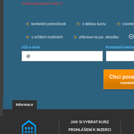
Počet nalezených škol: 3
Chci kurzy:
konkrétní pokročilosti
s délkou kurzu
s konkr
v určitých hodinách
příprava na jaz. zkoušku
Váš e-mail
Kontaktní telefo
Informace
JAK SI VYBRAT KURZ
PROHLÁŠENÍ K INZERCI