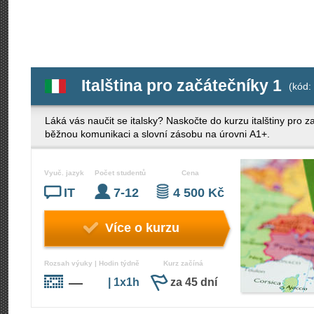
Italština pro začátečníky 1
(kód:
Láká vás naučit se italsky? Naskočte do kurzu italštiny pro 
běžnou komunikaci a slovní zásobu na úrovni A1+.
Vyuč. jazyk
Počet studentů
Cena
IT
7-12
4 500 Kč
Více o kurzu
Rozsah výuky | Hodin týdně
Kurz začíná
—
| 1x1h
za 45 dní