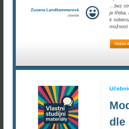
…bez stre
Zuzana Landkammerová
je třeba,
chemik
k seberoz
možnost 
Ukázat d
Učebnic
Mod
dle