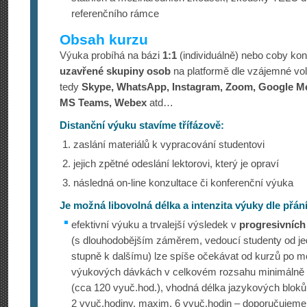
referenčního rámce
Obsah kurzu
Výuka probíhá na bázi
1:1
(individuálně) nebo coby ko
uzavřené skupiny osob
na platformě dle vzájemné volb
tedy
Skype, WhatsApp, Instagram, Zoom, Google Me
MS Teams, Webex
atd…
Distanční výuku stavíme
třífázově
:
zaslání materiálů k vypracování studentovi
jejich zpětné odeslání lektorovi, který je opraví
následná on-line konzultace či konferenční výuka
Je možná libovolná délka a intenzita výuky dle přání
efektivní výuku a trvalejší výsledek v
progresivních
(s dlouhodobějším záměrem, vedoucí studenty od j
stupně k dalšímu) lze spíše očekávat od kurzů po m
výukových dávkách v celkovém rozsahu minimálně 
(cca 120 vyuč.hod.), vhodná délka jazykových blok
2 vyuč.hodiny, maxim. 6 vyuč.hodin – doporučujeme