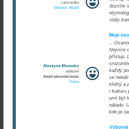
Laborantka
dozvíte s
Milovice, Mladá
etymologi
staly ka
Moje oso
…Oxanou 
Nejvíce o
přístup. 
srozumite
Alevtyna Morenko
každý po
vědkyně
Statní zdravotní ústav
se nebáli
Praha
klidný a 
i kulturu
umí být t
náladu. U
kde je ra
Výborná 