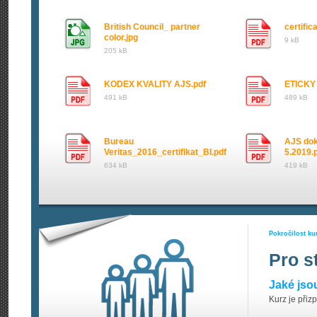
British Council_ partner
certific
color.jpg
9 kB
205 kB
KODEX KVALITY AJS.pdf
ETICKY
491 kB
489 kB
Bureau
AJS dok
Veritas_2016_certifikat_BI.pdf
5.2019.
634 kB
419 kB
Pokročilost ku
Pro s
Jaké jso
Kurz je přiz