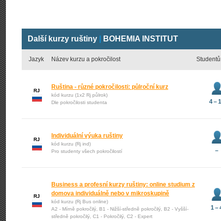
Další kurzy ruštiny
|
BOHEMIA INSTITUT
Jazyk
Název kurzu a pokročilost
Studentů
Ruština - různé pokročilosti: půlroční kurz
RJ
kód kurzu (1x2 Rj půlrok)
4 – 
Dle pokročilosti studenta
Individuální výuka ruštiny
RJ
kód kurzu (Rj ind)
–
Pro studenty všech pokročilostí
Business a profesní kurzy ruštiny: online studium z
domova individuálně nebo v mikroskupině
RJ
kód kurzu (Rj Bus online)
1 – 
A2 - Mírně pokročilý, B1 - Nižší-středně pokročilý, B2 - Vyšší-
středně pokročilý, C1 - Pokročilý, C2 - Expert