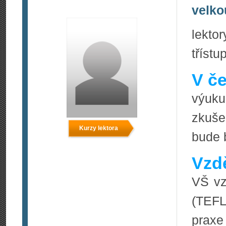
velko
lekto
tříst
V če
výuku
zkuše
Kurzy lektora
bude 
Vzdě
VŠ vz
(TEFL
praxe