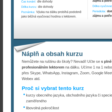
zájmu a potře
dle dohody
Čas konání:
Délka vyučovac
dle dohody
Délka kurzu:
dom
Periodicita:
Výuka na dálku probíhá podobně
Poznámka:
zájmu a potře
jako běžná vyučovací hodina s lektorem.
Náplň a obsah kurzu
Nemůžete na ruštinu do školy? Nevadí! Učte se
s plně
profesionálním lektorem
na dálku. Učíme 1 na 1 nebo
přes Skype, WhatsApp, Instagram, Zoom, Google Mee
Webex atd.
Proč si vybrat tento kurz
kurzy obecného jazyka, obchodního jazyka či specie
zaměřeného
libovolná pokročilost