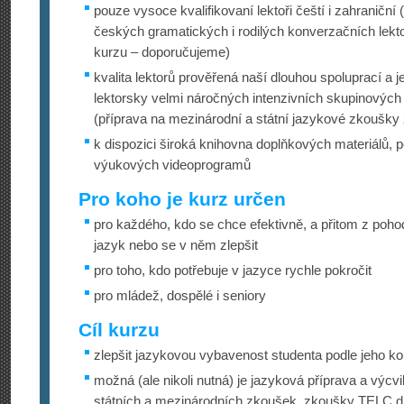
pouze vysoce kvalifikovaní lektoři čeští i zahraničn
českých gramatických i rodilých konverzačních lekt
kurzu – doporučujeme)
kvalita lektorů prověřená naší dlouhou spoluprací a j
lektorsky velmi náročných intenzivních skupinovýc
(příprava na mezinárodní a státní jazykové zkoušky 
k dispozici široká knihovna doplňkových materiálů, p
výukových videoprogramů
Pro koho je kurz určen
pro každého, kdo se chce efektivně, a přitom z pohod
jazyk nebo se v něm zlepšit
pro toho, kdo potřebuje v jazyce rychle pokročit
pro mládež, dospělé i seniory
Cíl kurzu
zlepšit jazykovou vybavenost studenta podle jeho ko
možná (ale nikoli nutná) je jazyková příprava a výc
státních a mezinárodních zkoušek, zkoušky TELC d