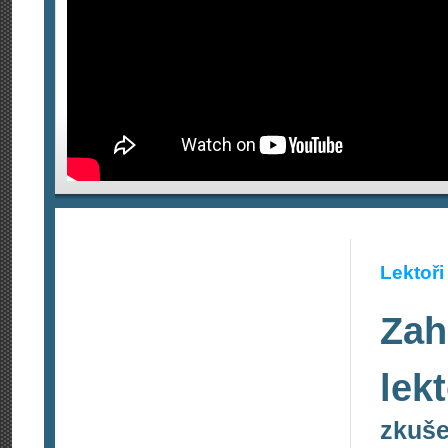
Lektoři
Zah
lek
zkuše