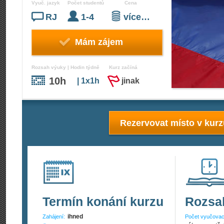
Vyuč. jazyk
Počet studentů
Cena
RJ
1-4
více…
Mám zájem
Rozsah výuky | Hodin týdně
Kurz začíná
10h
| 1x1h
jinak
Rezervovat místo v kur
Termín konání kurzu
Rozsa
ihned
Zahájení:
Počet vyučovac