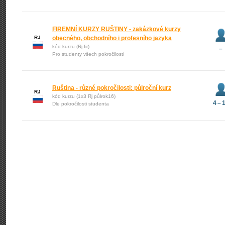
FIREMNÍ KURZY RUŠTINY - zakázkové kurzy
RJ
obecného, obchodního i profesního jazyka
kód kurzu (Rj fir)
–
Pro studenty všech pokročilostí
Ruština - různé pokročilosti: půlroční kurz
RJ
kód kurzu (1x3 Rj půlrok16)
4 – 
Dle pokročilosti studenta