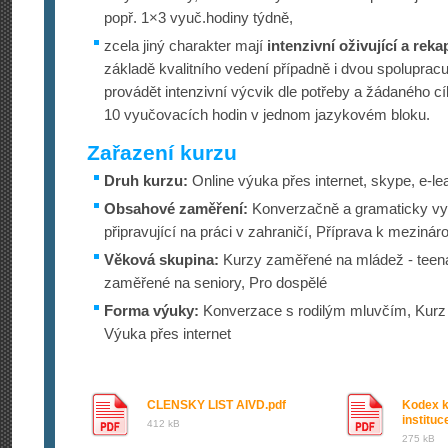
popř. 1×3 vyuč.hodiny týdně,
zcela jiný charakter mají
intenzivní oživující a reka
základě kvalitního vedení případně i dvou spolupracuj
provádět intenzivní výcvik dle potřeby a žádaného cí
10 vyučovacích hodin v jednom jazykovém bloku.
Zařazení kurzu
Druh kurzu:
Online výuka přes internet, skype, e-le
Obsahové zaměření:
Konverzačně a gramaticky vy
připravující na práci v zahraničí, Příprava k mezinár
Věková skupina:
Kurzy zaměřené na mládež - teena
zaměřené na seniory, Pro dospělé
Forma výuky:
Konverzace s rodilým mluvčím, Kurz 
Výuka přes internet
CLENSKY LIST AIVD.pdf
Kodex k
institu
412 kB
275 kB