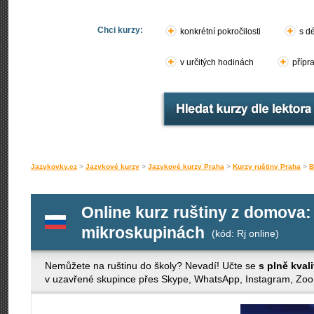
Chci kurzy:
konkrétní pokročilosti
s d
v určitých hodinách
přípr
Jazykovky.cz
>
Jazykové kurzy
>
Jazykové kurzy Praha
>
Kurzy ruštiny Praha
>
B
Online kurz ruštiny z domova: 
mikroskupinách
(kód: Rj online)
Nemůžete na ruštinu do školy? Nevadí! Učte se
s plně kval
v uzavřené skupince přes Skype, WhatsApp, Instagram, Zo