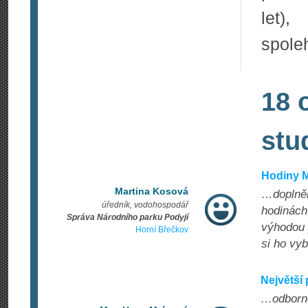
let),
spoleh
18 
stu
Hodiny M
Martina Kosová
…doplněné
úředník, vodohospodář
hodinách 
Správa Národního parku Podyjí
výhodou 
Horní Břečkov
si ho vyb
Největší 
…odborno