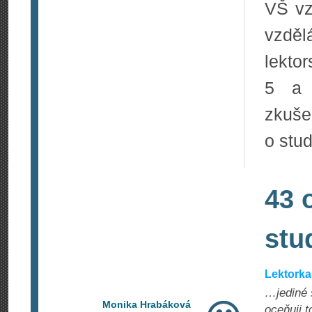
VŠ vz
vzděl
lekto
5 a v
zkuše
o stu
43 
stu
Lektorka
…jediné 
Monika Hrabáková
oceňuji t