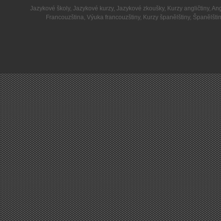
Jazykové školy
,
Jazykové kurzy
,
Jazykové zkoušky
,
Kurzy angličtiny
,
Ang
Francouzština
,
Výuka francouzštiny
,
Kurzy španělštiny
,
Španělšti