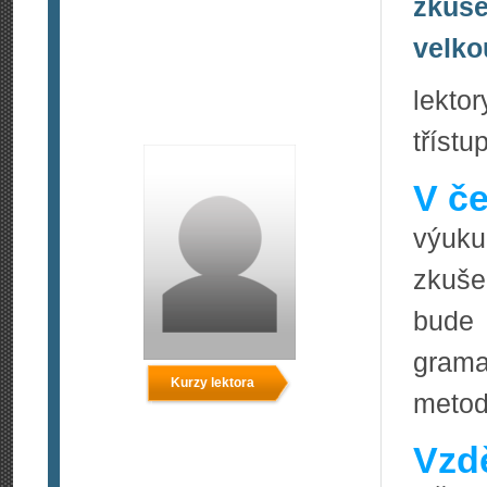
zkuše
velko
lekto
tříst
V če
výuku
zkuše
bude 
grama
Kurzy lektora
meto
Vzdě