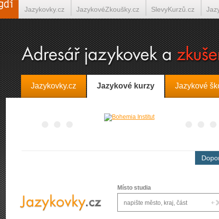
Jazykovky.cz
JazykovéZkoušky.cz
SlevyKurzů.cz
Jaz
Španělština on-line
Italština on-line
Tlumočení-Překlady.
Jazykovky.cz
Jazykové kurzy
Jazykové šk
Dopor
Místo studia