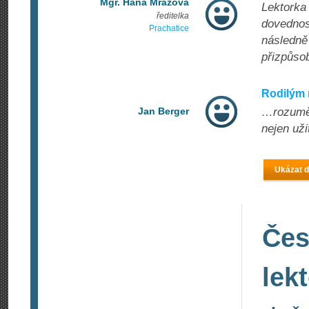
Mgr. Hana Mrázová
Lektorka 
ředitelka
dovednos
Prachatice
následně
přizpůsob
Rodilým
Jan Berger
…rozumět,
nejen uži
Ukázat d
Čes
lek