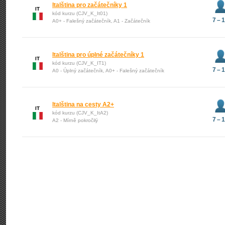
Italština pro začátečníky 1
IT
kód kurzu (CJV_K_It01)
7 – 
A0+ - Falešný začátečník, A1 - Začátečník
Italština pro úplné začátečníky 1
IT
kód kurzu (CJV_K_IT1)
7 – 
A0 - Úplný začátečník, A0+ - Falešný začátečník
Italština na cesty A2+
IT
kód kurzu (CJV_K_ItA2)
7 – 
A2 - Mírně pokročilý