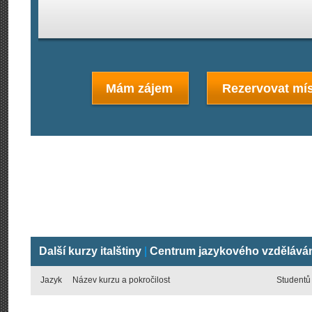
Mám zájem
Rezervovat mís
Další kurzy italštiny
|
Centrum jazykového vzdělává
Jazyk
Název kurzu a pokročilost
Studentů