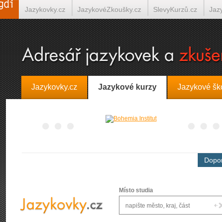
Jazykovky.cz
JazykovéZkoušky.cz
SlevyKurzů.cz
Jaz
Španělština on-line
Italština on-line
Tlumočení-Překlady.
Jazykovky.cz
Jazykové kurzy
Jazykové šk
Dopor
Místo studia