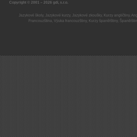
Copyright © 2001 – 2026
gdi, s.r.o.
Jazykové školy
,
Jazykové kurzy
,
Jazykové zkoušky
,
Kurzy angličtiny
,
Ang
Francouzština
,
Výuka francouzštiny
,
Kurzy španělštiny
,
Španělšti