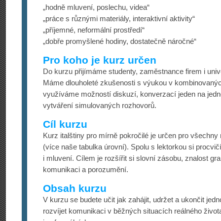
„hodně mluvení, poslechu, videa“
„práce s různými materiály, interaktivní aktivity“
„příjemné, neformální prostředí“
„dobře promyšlené hodiny, dostatečně náročné“
Pro koho je kurz určen
Do kurzu přijímáme studenty, zaměstnance firem i univer
Máme dlouholeté zkušenosti s výukou v kombinovanýc
využíváme možností diskuzí, konverzací jeden na jedno
vytváření simulovaných rozhovorů.
Cíl kurzu
Kurz italštiny pro mírně pokročilé je určen pro všechny
(více naše tabulka úrovní). Spolu s lektorkou si procvičí
i mluvení. Cílem je rozšířit si slovní zásobu, znalost g
komunikaci a porozumění.
Obsah kurzu
V kurzu se budete učit jak zahájit, udržet a ukončit j
rozvíjet komunikaci v běžných situacích reálného život