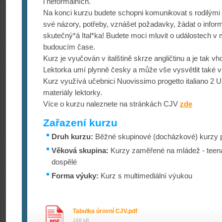
i neformálních.
Na konci kurzu budete schopni komunikovat s rodilými 
své názory, potřeby, vznášet požadavky, žádat o infor
skutečný*á Ital*ka! Budete moci mluvit o událostech v
budoucím čase.
Kurz je vyučován v italštině skrze angličtinu a je tak vh
Lektorka umí plynně česky a může vše vysvětlit také v
Kurz využívá učebnici Nuovissimo progetto italiano 2 Un
materiály lektorky.
Více o kurzu naleznete na stránkách CJV
zde
Zařazení kurzu
Druh kurzu:
Běžné skupinové (docházkové) kurzy p
Věková skupina:
Kurzy zaměřené na mládež - teena
dospělé
Forma výuky:
Kurz s multimediální výukou
Tabulka úrovní CJV.pdf
168 kB