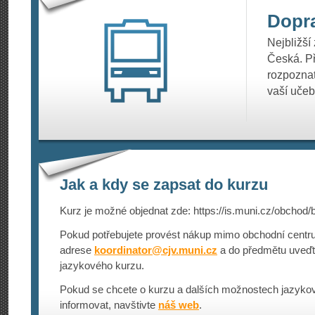
Dopr
Nejbližší
Česká. Př
rozpoznat
vaší učeb
Jak a kdy se zapsat do kurzu
Kurz je možné objednat zde: https://is.mu­ni.cz/obchod/b
Pokud potřebujete provést nákup mimo obchodní centru
adrese
koordinator@
cjv.muni.cz
a do předmětu uveď
jazykového kurzu.
Pokud se chcete o kurzu a dalších možnostech jazykov
informovat, navštivte
náš web
.