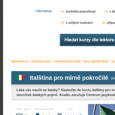
Chci kurzy:
konkrétní pokročilosti
s d
v určitých hodinách
přípr
Jazykovky.cz
>
Jazykové kurzy
>
Jazykové kurzy Brno
>
Kurzy italštiny Brno
>
Ce
Italština pro mírně pokročilé
(k
Láká vás naučit se italsky? Naskočte do kurzu italštiny pro m
slovníček italských pojmů. Kvalitu zaručuje Centrum jazykov
Vyuč. jazyk
Počet studentů
Cena