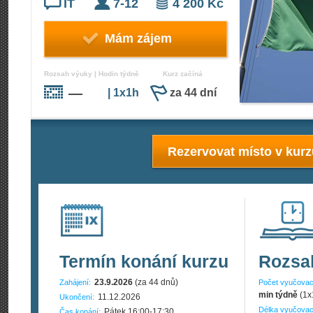
IT
7-12
4 200 Kč
Mám zájem
Rozsah výuky | Hodin týdně
Kurz začíná
—
| 1x1h
za 44 dní
Rezervovat místo v kur
Termín konání kurzu
Rozsa
23.9.2026
(za 44 dnů)
Zahájení:
Počet vyučovac
min týdně
(1x
11.12.2026
Ukončení:
Délka vyučovac
Pátek 16:00-17:30
Čas konání: