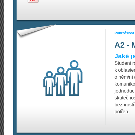
Pokročilost
A2 - 
Jaké j
Student r
k oblaste
o něm/ní 
komunikov
jednoduc
skutečno
bezprostře
potřeb.