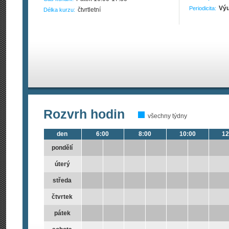
Výu
Periodicita:
čtvrtletní
Délka kurzu:
Rozvrh hodin
všechny týdny
den
6:00
8:00
10:00
12
pondělí
úterý
středa
čtvrtek
pátek