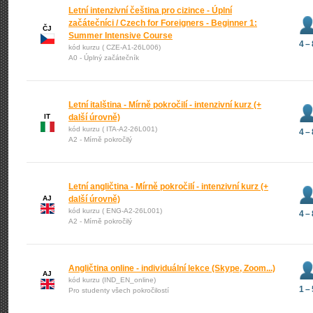
Letní intenzivní čeština pro cizince - Úplní
začátečníci / Czech for Foreigners - Beginner 1:
ČJ
Summer Intensive Course
4 – 
kód kurzu ( CZE-A1-26L006)
A0 - Úplný začátečník
Letní italština - Mírně pokročilí - intenzivní kurz (+
IT
další úrovně)
kód kurzu ( ITA-A2-26L001)
4 – 
A2 - Mírně pokročilý
Letní angličtina - Mírně pokročilí - intenzivní kurz (+
AJ
další úrovně)
kód kurzu ( ENG-A2-26L001)
4 – 
A2 - Mírně pokročilý
Angličtina online - individuální lekce (Skype, Zoom...)
AJ
kód kurzu (IND_EN_online)
1 – 
Pro studenty všech pokročilostí