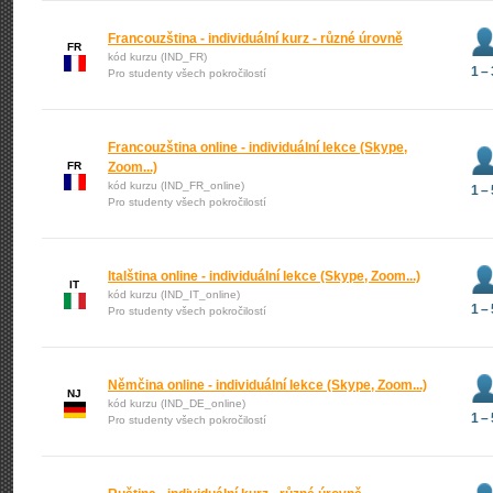
Francouzština - individuální kurz - různé úrovně
FR
kód kurzu (IND_FR)
1 – 
Pro studenty všech pokročilostí
Francouzština online - individuální lekce (Skype,
FR
Zoom...)
kód kurzu (IND_FR_online)
1 – 
Pro studenty všech pokročilostí
Italština online - individuální lekce (Skype, Zoom...)
IT
kód kurzu (IND_IT_online)
1 – 
Pro studenty všech pokročilostí
Němčina online - individuální lekce (Skype, Zoom...)
NJ
kód kurzu (IND_DE_online)
1 – 
Pro studenty všech pokročilostí