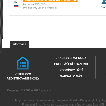
Ruština - individuální kurz - různé úrovně
RJ
kód kurzu (IND_RUS)
1 – 
Pro studenty všech pokročilostí
Informace
JAK SI VYBRAT KURZ
PROHLÁŠENÍ K INZERCI
PODMÍNKY UŽITÍ
VSTUP PRO
NAPSALI O NÁS
REGISTROVANÉ ŠKOLY
Copyright © 2001 – 2026
gdi, s.r.o.
Jazykové školy
,
Jazykové kurzy
,
Jazykové zkoušky
,
Kurzy angličtiny
,
Ang
Francouzština
,
Výuka francouzštiny
,
Kurzy španělštiny
,
Španělšti