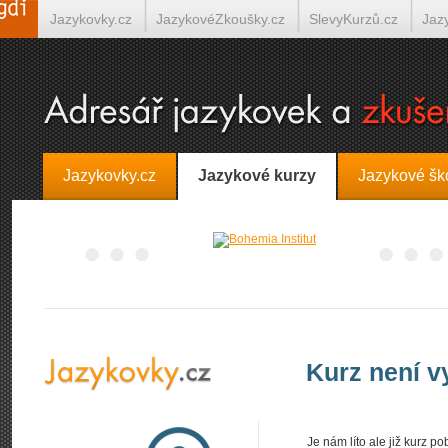
Jazykovky.cz
JazykovéZkoušky.cz
SlevyKurzů.cz
Jaz
Španělština on-line
Italština on-line
Tlumočení-Překlady.
Jazykovky.cz
Jazykové kurzy
Jazykové šk
Kurz není 
Je nám líto ale již kurz 