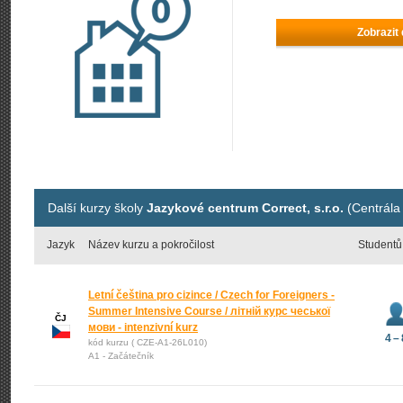
Zobrazit
Další kurzy školy
Jazykové centrum Correct, s.r.o.
(Centrála
Jazyk
Název kurzu a pokročilost
Studentů
Letní čeština pro cizince / Czech for Foreigners -
Summer Intensive Course / літній курс чеської
ČJ
мови - intenzivní kurz
4 – 
kód kurzu ( CZE-A1-26L010)
A1 - Začátečník