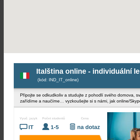
Italština online - individuální 
(kód: IND_IT_online)
Připojte se odkudkoliv a studujte z pohodlí svého domova, sv
zařídíme a naučíme… vyzkoušejte si s námi, jak online/Sky
Vyuč. jazyk
Počet studentů
Cena
IT
1-5
na dotaz