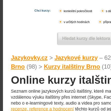
Chci kurzy:
konkrétní pokročilosti
s d
v určitých hodinách
přípr
Jazykovky.cz
>
Jazykové kurzy
– 62
Brno
(98) >
Kurzy italštiny Brno
(10
Online kurzy italšt
Seznam online jazykových kurzů italštiny, které ma
vzdálenou výuku italštiny přes internet (Skype, Fac
nebo o e-learningové texty, audio a videa pro sam
recenze, reference a hodnocení
těchto kurzů od jej