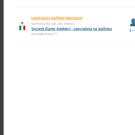
Letní kurzy italštiny Intenzivní
IT
kód kurzu (A1 úpl. zač. Intenz.)
Società Dante Alighieri - specialista na italštinu
1 –
(Centrála Praha 7)