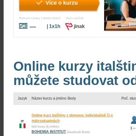
Více o kurzu
Rozsah výuky | Hodin týdně
Kurz začíná
—
| 1x1h
jinak
Online kurzy italšti
můžete studovat od
Jazyk
Název kurzu a jméno školy
Poč. stu
Online kurz italštiny z domova: individuálně či v
mikroskupinách
IT
kód kurzu (Ij online)
1 –
BOHEMIA INSTITUT
(Jazyková škola)