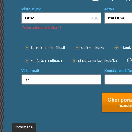
Místo studia
Jazyk
Počet nalezených škol: 1
Chci kurzy:
konkrétní pokročilosti
s délkou kurzu
s konkr
v určitých hodinách
příprava na jaz. zkoušku
Váš e-mail
Kontaktní telefo
Informace