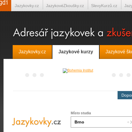
Jazykovky.cz
JazykovéZkoušky.cz
SlevyKurzů.cz
Jaz
Španělština on-line
Italština on-line
Tlumočení-Překlady.
Jazykovky.cz
Jazykové kurzy
Jazykové šk
Dopor
Místo studia