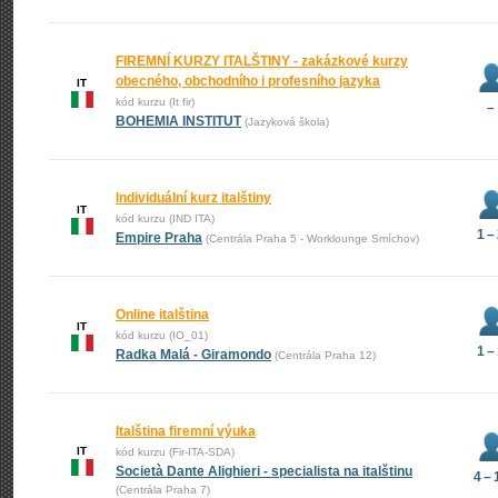
FIREMNÍ KURZY ITALŠTINY - zakázkové kurzy
obecného, obchodního i profesního jazyka
IT
kód kurzu (It fir)
–
BOHEMIA INSTITUT
(Jazyková škola)
Individuální kurz italštiny
IT
kód kurzu (IND ITA)
1 –
Empire Praha
(Centrála Praha 5 - Worklounge Smíchov)
Online italština
IT
kód kurzu (IO_01)
1 –
Radka Malá - Giramondo
(Centrála Praha 12)
Italština firemní výuka
IT
kód kurzu (Fir-ITA-SDA)
Società Dante Alighieri - specialista na italštinu
4 – 
(Centrála Praha 7)