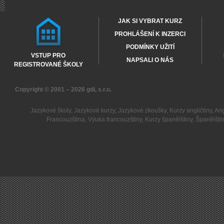
JAK SI VYBRAT KURZ
PROHLÁŠENÍ K INZERCI
PODMÍNKY UŽITÍ
VSTUP PRO
NAPSALI O NÁS
REGISTROVANÉ ŠKOLY
Copyright © 2001 – 2026
gdi, s.r.o.
Jazykové školy
,
Jazykové kurzy
,
Jazykové zkoušky
,
Kurzy angličtiny
,
Ang
Francouzština
,
Výuka francouzštiny
,
Kurzy španělštiny
,
Španělšti