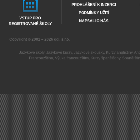
PROHLÁŠENÍ K INZERCI
PODMÍNKY UŽITÍ
VSTUP PRO
NAPSALI O NÁS
REGISTROVANÉ ŠKOLY
Copyright © 2001 – 2026
gdi, s.r.o.
Jazykové školy
,
Jazykové kurzy
,
Jazykové zkoušky
,
Kurzy angličtiny
,
Ang
Francouzština
,
Výuka francouzštiny
,
Kurzy španělštiny
,
Španělšti