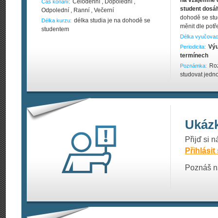
na vzájemné 
Celodenní , Dopolední ,
Čas konání:
student dosá
Odpolední , Ranní , Večerní
dohodě se stu
délka studia je na dohodě se
Délka kurzu:
měnit dle potř
studentem
Délka vyučovac
Výu
Periodicita:
termínech
Ro
Poznámka:
studovat jedn
Ukáz
Přijď si 
Přihlásit
Poznáš ná