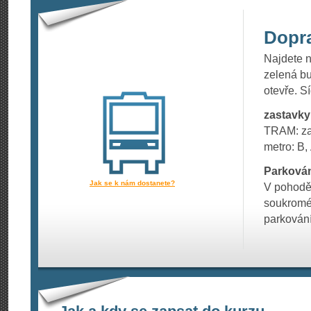
Dopr
Najdete n
zelená bu
otevře. Sí
zastavk
TRAM: za
metro: B,
Parkován
Jak se k nám dostanete?
V pohodě
soukromém
parkování