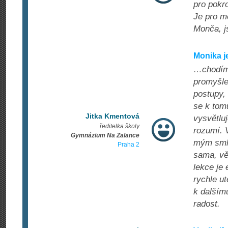
pro pokr
Je pro mě
Monča, js
Monika 
…chodím k
promyšle
postupy,
se k tomu
Jitka Kmentová
vysvětlu
ředitelka školy
rozumí. 
Gymnázium Na Zalance
mým smlo
Praha 2
sama, vě
lekce je
rychle u
k dalším
radost.