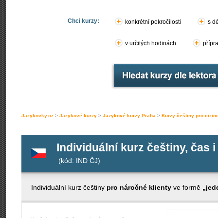
Chci kurzy:
konkrétní pokročilosti
s d
v určitých hodinách
přípr
Jazykovky.cz
>
Jazykové kurzy
>
Jazykové kurzy Praha
>
Kurzy češtiny pro cizin
Individuální kurz češtiny, čas i
(kód: IND ČJ)
Individuální kurz češtiny
pro náročné klienty
ve formě
„jed