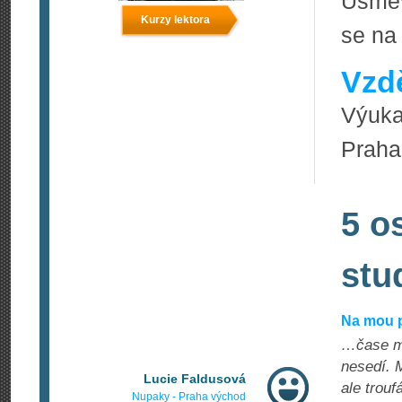
Usměv
Kurzy lektora
se na
Vzdě
Výuka
Praha
5 o
stu
Na mou 
…čase mo
nesedí. 
Lucie Faldusová
ale trouf
Nupaky - Praha východ