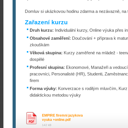
Domluv si ukázkovou hodinu zdarma a nezávazně, na t
Zařazení kurzu
Druh kurzu:
Individuální kurzy, Online výuka přes in
Obsahové zaměření:
Doučování + příprava k maturi
zkouškám
Věková skupina:
Kurzy zaměřené na mládež - teena
dospělé
Profesní skupina:
Ekonomové, Manažeři a vedoucí,
pracovníci, Personalisté (HR), Studenti, Zaměstnan
firem
Forma výuky:
Konverzace s rodilým mluvčím, Kurz 
didaktickou metodou výuky
EMPIRE firemni jazykova
vyuka +online.pdf
142 kB