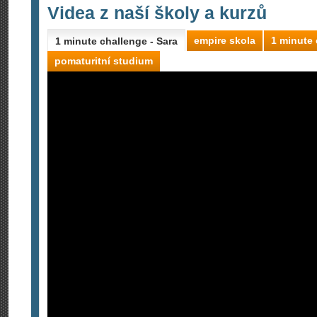
Videa z naší školy a kurzů
empire skola
1 minute 
1 minute challenge - Sara
pomaturitní studium