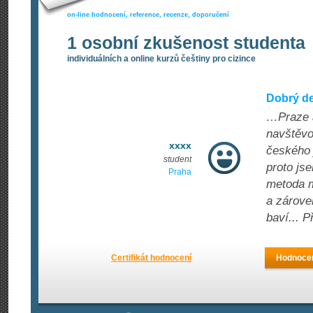
on-line hodnocení, reference, recenze, doporučení
1 osobní zkušenost studenta
individuálních a online kurzů češtiny pro cizince
Dobrý de
…Praze a
navštěvo
xxxx
českého 
student
proto js
Praha
metoda m
a zárove
baví... P
Certifikát hodnocení
Hodnocen