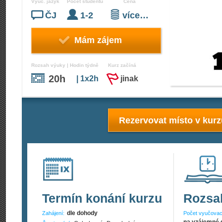
Vyuč. jazyk
Počet studentů
Cena
ČJ
1-2
více…
Mám zájem
Rozsah výuky | Hodin týdně
Kurz začíná
20h
| 1x2h
jinak
Rezervovat místo v kur
Termín konání kurzu
Rozsa
dle dohody
Zahájení:
Počet vyučovac