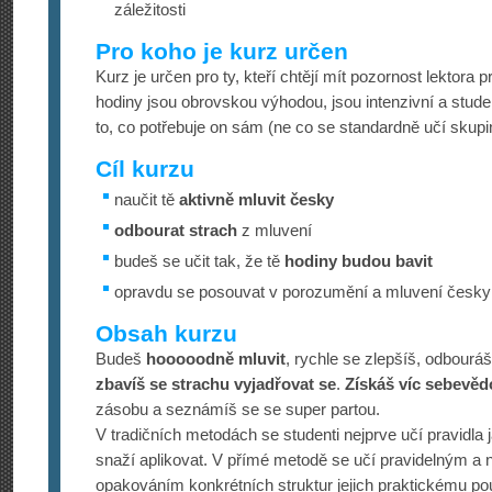
záležitosti
Pro koho je kurz určen
Kurz je určen pro ty, kteří chtějí mít pozornost lektora p
hodiny jsou obrovskou výhodou, jsou intenzivní a stude
to, co potřebuje on sám (ne co se standardně učí skupi
Cíl kurzu
naučit tě
aktivně mluvit česky
odbourat strach
z mluvení
budeš se učit tak, že tě
hodiny budou bavit
opravdu se posouvat v porozumění a mluvení česky
Obsah kurzu
Budeš
hooooodně mluvit
, rychle se zlepšíš, odbourá
zbavíš se strachu vyjadřovat se
.
Získáš víc sebevě
zásobu a seznámíš se se super partou.
V tradičních metodách se studenti nejprve učí pravidla 
snaží aplikovat. V přímé metodě se učí pravidelným a
opakováním konkrétních struktur jejich praktickému pou