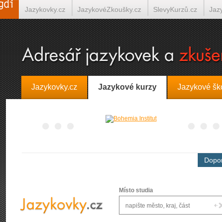
Jazykovky.cz
JazykovéZkoušky.cz
SlevyKurzů.cz
Jaz
Španělština on-line
Italština on-line
Tlumočení-Překlady.
Jazykovky.cz
Jazykové kurzy
Jazykové šk
Dopor
Místo studia