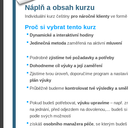
Náplň a obsah kurzu
Individuální kurz češtiny
pro náročné klienty
ve form
Proč si vybrat tento kurz
Dynamické a interaktivní hodiny
Jedinečná metoda
zaměřená na aktivní
mluvení
Podrobně
zjistíme tvé požadavky a potřeby
Dohodneme cíl výuky a její zaměření
Zjistíme tvou úroveň, doporučíme program a nasta
plán výuky
Průběžně budeme
kontrolovat tvé výsledky a směřo
Pokud budeš potřebovat,
výuku upravíme
– např. z
na jednání, před odjezdem na dovolenou,… budeš si
podle svých možností
získáš
osobního manažera péče
, se kterým budeš