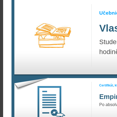
Učebnic
Vla
Stud
hodin
Certifikát,
Empir
Po absolvo