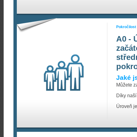
Pokročilost
A0 - 
začát
střed
pokro
Jaké j
Můžete za
Díky naší
Úroveň je