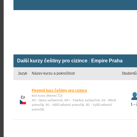
Další kurzy češtiny pro cizince
|
Empire Praha
Jazyk
Název kurzu a pokročilost
Studentů
Firemní kurz češtiny pro cizince
kód kurzu (firemní ČJ)
ČJ
A0 - Úplný začátečník, A0+ - Falešný začátečník, A2 - Mírně
1 – 
pokročilý, B1 - Nižší-středně pokročilý, B2 - Vyšší-středně
pokročilý