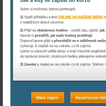
Jak a kdy se zapsat do kurzu
Vyber si možnost, kterou preferuješ:
1)
Vyplň přihlášku a test
ONLINE NA NAŠEM WEBU
n
v nejbližších dnech ozveme.
2)
Přijď na
ukázkovou hodinu
– uvidíš nás, zjistíš,
jak 
hlavně si
prověříš, jak naše hodiny probíhají.
Doporučujeme přijít a
přesvědčit se o odlišnosti naši
vyhovují. A zeptáš se na cokoliv, co tě zajímá.
Lektor si zároveň udělá obraz o tvojí mluvené angličtině
do správné úrovně. Ukázkové hodiny plánujeme individ
3)
Zavolej
a zeptej se na cokoliv co tě zajímá. Telefon:
Mám zájem
Rezervovat mís