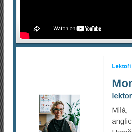
Lektoři
Mon
lekto
Milá,
angl