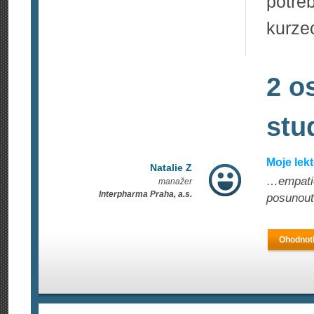
potře
kurze
2 o
stu
Moje lek
Natalie Z
…empatic
manažer
Interpharma Praha, a.s.
posunout
Ohodnoti