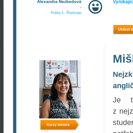
Alexandra Nezbedová
Vynikají
-
Praha 5 - Řeporyje
Ukázat d
Miš
Nejzk
angli
Je t
z nej
stude
Kurzy lektora