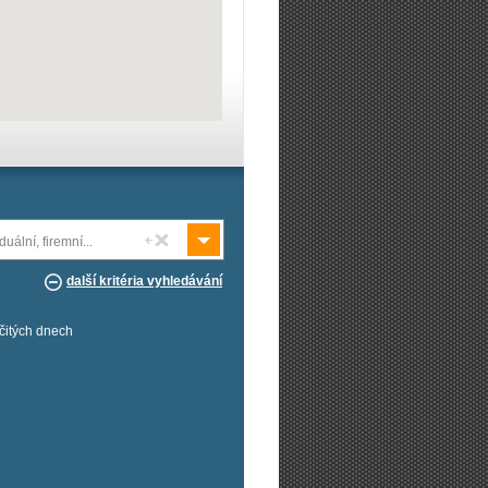
duální, firemní...
další kritéria vyhledávání
rčitých dnech