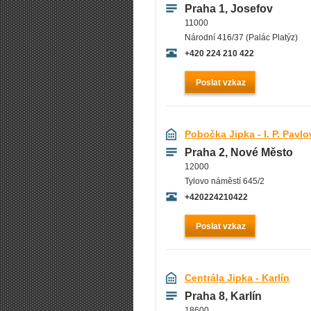
Praha 1, Josefov
11000
Národní 416/37 (Palác Platýz)
+420 224 210 422
Poslat vzkaz
Pobočka Jipka - I. P. Pavlo
Praha 2, Nové Město
12000
Tylovo náměstí 645/2
+420224210422
Poslat vzkaz
Centrála Jipka - Karlín
Praha 8, Karlín
18600