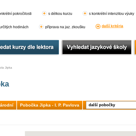
nkrétní pokročilosti
s délkou kurzu
s konkrétní intenzitou výuky
další kritéria
 určitých hodinách
příprava na jaz. zkoušku
ola Jipka
pka
Národní
Pobočka Jipka - I. P. Pavlova