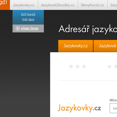
Jazykovky.cz
JazykovéZkoušky.cz
SlevyKurzů.cz
Jaz
622 kurzů
Italština on-line
Tlumočení-Překlady.cz
Překládá.cz
T
540 škol
přidat školu
Jazykovky.cz
Jazykové
Míst