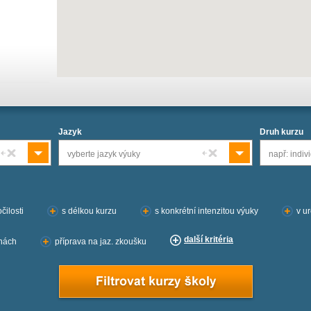
Jazyk
Druh kurzu
vyberte jazyk výuky
např: indivi
čilosti
s délkou kurzu
s konkrétní intenzitou výuky
v u
další kritéria
inách
příprava na jaz. zkoušku