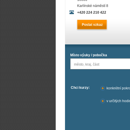
Karlínské náměstí 8
+420 224 210 422
Poslat vzkaz
Místo výuky / pobočka
město, kraj, část
Chci kurzy:
konkrétní pokro
v určitých hod