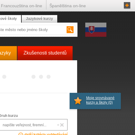
Francouzština on-line
Španělština on-line
ové školy
Jazykové kurzy
azyky
Zkušenosti studentů
Moje srovnávané
kurzy a školy
(0)
Druh kurzu
další kritéria vyhledávání