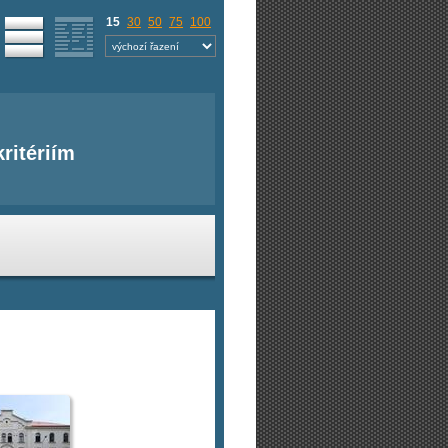
15
30
50
75
100
ritériím