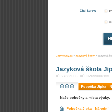
Chci kurzy:
ko
v
Jazykovky.cz
>
Jazykové školy
> Jazyková šk
Jazyková škola Ji
IČ:
27385906
DIČ:
CZ699006155
Pobočka Jipka - 
Naše pobočky a místa výuky:
Pobočka Jipka - Národní