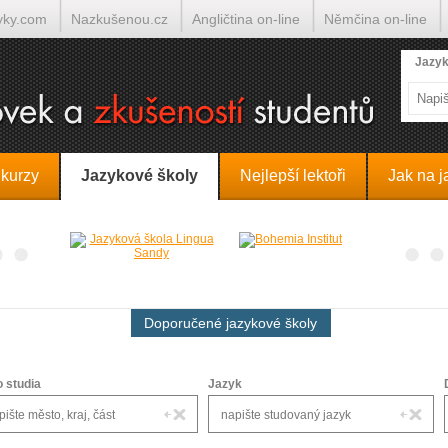
yky.com
Nazkušenou.cz
Angličtina on-line
Němčina on-line
lumočí.cz
Jazyk
 kurzy
Jazykové školy
Nejlepší lektoři
Jak na j
Doporučené jazykové školy
o studia
Jazyk