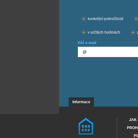
Chci kurzy:
konkrétní pokročilosti
v určitých hodinách
Váš e-mail
Informace
JAK 
PROHL
PO