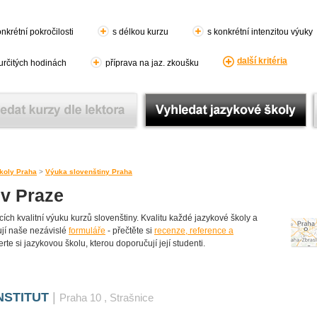
nkrétní pokročilosti
s délkou kurzu
s konkrétní intenzitou výuky
další kritéria
 určitých hodinách
příprava na jaz. zkoušku
koly Praha
>
Výuka slovenštiny Praha
 v Praze
ch kvalitní výuku kurzů slovenštiny. Kvalitu každé jazykové školy a
lňují naše nezávislé
formuláře
- přečtěte si
recenze, reference a
rte si jazykovou školu, kterou doporučují její studenti.
NSTITUT
|
Praha 10
, Strašnice