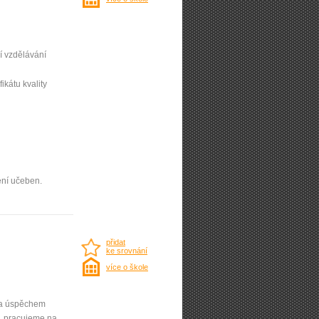
í vzdělávání
ifikátu kvality
ení učeben.
přidat
ke srovnání
více o škole
 Za úspěchem
e, pracujeme na