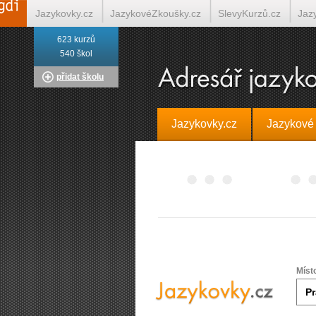
Jazykovky.cz
JazykovéZkoušky.cz
SlevyKurzů.cz
Jaz
623 kurzů
Italština on-line
Tlumočení-Překlady.cz
Překládá.cz
T
540 škol
přidat školu
Jazykovky.cz
Jazykové
Míst