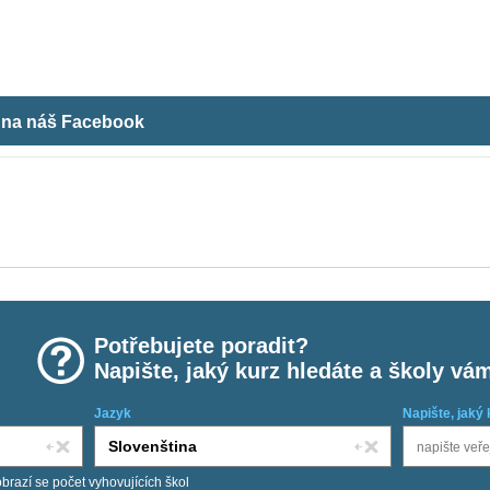
m na náš Facebook
Potřebujete poradit?
Napište, jaký kurz hledáte a školy vá
Jazyk
Napište, jaký 
obrazí se počet vyhovujících škol