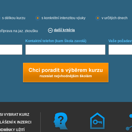
s délkou kurzu
s konkrétní intenzitou výuky
v určitých dnech
další kritéria
příprava na jaz. zkoušku
Kontaktní telefon (kam škola zavolá)
Vaše požadav
SI VYBRAT KURZ
ÁŠENÍ K INZERCI
DMÍNKY UŽITÍ