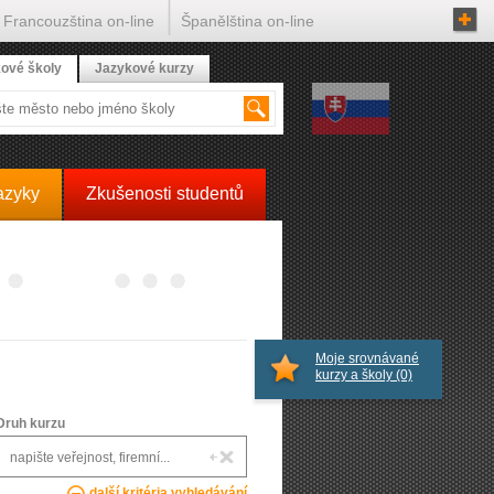
Francouzština on-line
Španělština on-line
ové školy
Jazykové kurzy
azyky
Zkušenosti studentů
Moje srovnávané
kurzy a školy
(0)
Druh kurzu
další kritéria vyhledávání