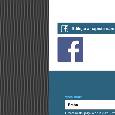
Sdílejte a napište ná
Místo studia
Určete místo, jazyk a druh kurzu - z