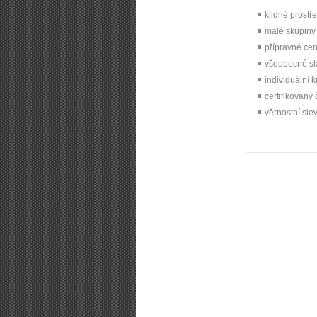
klidné prostř
malé skupiny
přípravné ce
všeobecné sku
individuální 
certifikovaný
věrnostní sle