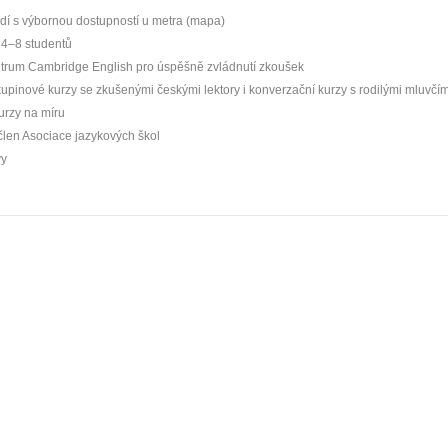
edí s výbornou dostupností u metra (mapa)
 4–8 studentů
ntrum Cambridge English pro úspěšně zvládnutí zkoušek
pinové kurzy se zkušenými českými lektory i konverzační kurzy s rodilými mluvčím
kurzy na míru
 člen Asociace jazykových škol
vy