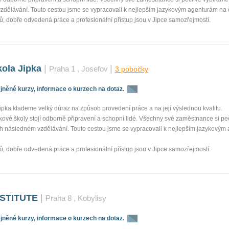
vzdělávání. Touto cestou jsme se vypracovali k nejlepším jazykovým agenturám na 
, dobře odvedená práce a profesionální přístup jsou v Jipce samozřejmostí.
kola Jipka
|
|
Praha 1
, Josefov
3 pobočky
něné kurzy, informace o kurzech na dotaz.
sk
ipka klademe velký důraz na způsob provedení práce a na její výslednou kvalitu.
vé školy stojí odborně připravení a schopní lidé. Všechny své zaměstnance si pe
ch následném vzdělávání. Touto cestou jsme se vypracovali k nejlepším jazykovým
, dobře odvedená práce a profesionální přístup jsou v Jipce samozřejmostí.
STITUTE
|
Praha 8
, Kobylisy
něné kurzy, informace o kurzech na dotaz.
sk