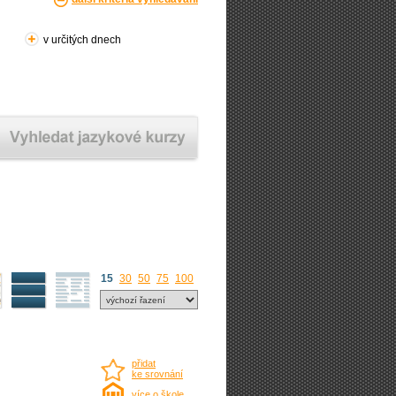
v určitých dnech
15
30
50
75
100
přidat
ke srovnání
více o škole