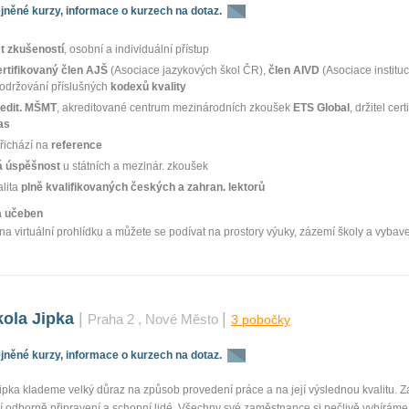
něné kurzy, informace o kurzech na dotaz.
sk
et zkušeností
, osobní a individuální přístup
ertifikovaný člen AJŠ
(Asociace jazykových škol ČR),
člen AIVD
(Asociace instituc
dodržování příslušných
kodexů kvality
edit. MŠMT
, akreditované centrum mezinárodních zkoušek
ETS Global
, držitel cert
as
řichází na
reference
 úspěšnost
u státních a mezinár. zkoušek
alita
plně kvalifikovaných českých a zahran. lektorů
ka učeben
na virtuální prohlídku a můžete se podívat na prostory výuky, zázemí školy a vybav
kola Jipka
|
|
Praha 2
, Nové Město
3 pobočky
něné kurzy, informace o kurzech na dotaz.
sk
Jipka klademe velký důraz na způsob provedení práce a na její výslednou kvalitu.
jí odborně připravení a schopní lidé. Všechny své zaměstnance si pečlivě vybírám