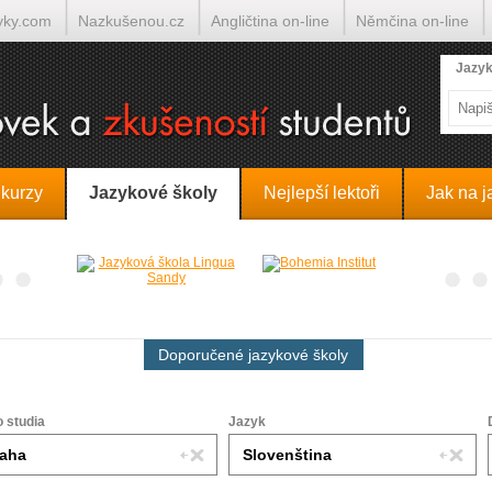
yky.com
Nazkušenou.cz
Angličtina on-line
Němčina on-line
lumočí.cz
Jazyk
 kurzy
Jazykové školy
Nejlepší lektoři
Jak na j
Doporučené jazykové školy
o studia
Jazyk