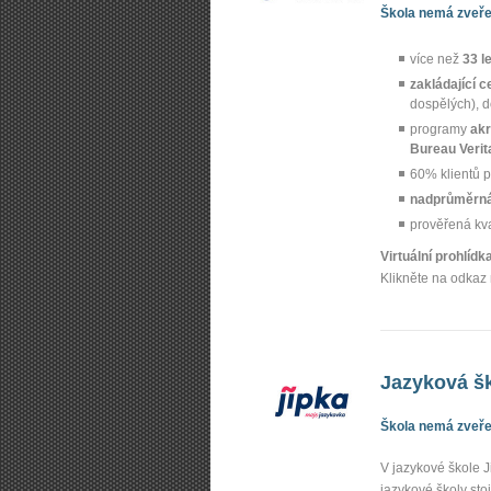
Škola nemá zveřej
více než
33 l
zakládající c
dospělých), 
programy
akr
Bureau Verit
60% klientů p
nadprůměrná
prověřená kv
Virtuální prohlíd
Klikněte na odkaz 
Jazyková š
Škola nemá zveřej
V jazykové škole 
jazykové školy sto