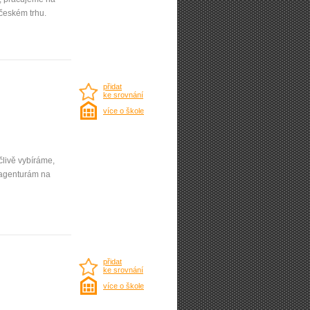
českém trhu.
přidat
ke srovnání
více o škole
člivě vybíráme,
 agenturám na
přidat
ke srovnání
více o škole