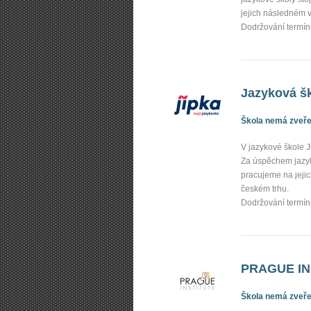
jejich následném 
Dodržování termínů
Jazyková š
Škola nemá zveřej
V jazykové škole J
Za úspěchem jazyko
pracujeme na jeji
českém trhu.
Dodržování termínů
PRAGUE IN
Škola nemá zveřej