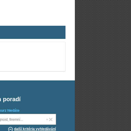
m poradí
kurz hledáte
další kritéria vyhledávání