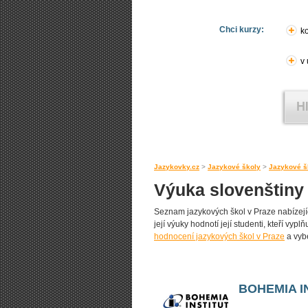
Chci kurzy:
ko
v
Jazykovky.cz
>
Jazykové školy
>
Jazykové š
Výuka slovenštiny
Seznam jazykových škol v Praze nabízející
její výuky hodnotí její studenti, kteří vyp
hodnocení jazykových škol v Praze
a vybe
BOHEMIA I