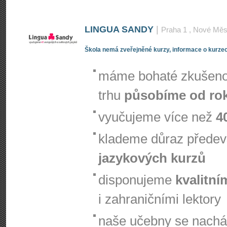
LINGUA SANDY
|
Praha 1
, Nové Měs
Škola nemá zveřejněné kurzy, informace o kurzec
máme bohaté zkušenos
trhu
působíme od ro
vyučujeme více než
4
klademe důraz přede
jazykových kurzů
disponujeme
kvalitní
i zahraničními lektory
naše učebny se nachá