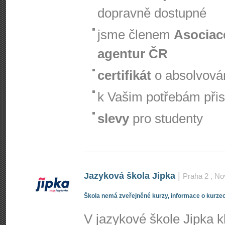
dopravně dostupné
jsme členem
Asociac
agentur ČR
certifikát
o absolvová
k Vašim potřebám při
slevy
pro studenty
Jazyková škola Jipka
|
Praha 2
, No
Škola nemá zveřejněné kurzy, informace o kurzec
V jazykové škole Jipka 