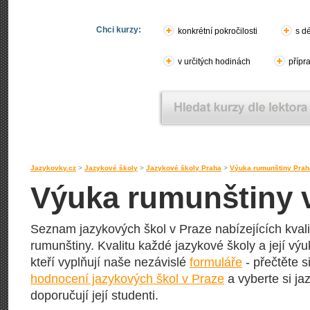
Chci kurzy:
konkrétní pokročilosti
s d
v určitých hodinách
přípr
Jazykovky.cz
>
Jazykové školy
>
Jazykové školy Praha
>
Výuka rumunštiny Prah
Výuka rumunštiny 
Seznam jazykových škol v Praze nabízejících kvali
rumunštiny. Kvalitu každé jazykové školy a její výuk
kteří vyplňují naše nezávislé
formuláře
- přečtěte s
hodnocení jazykových škol v Praze
a vyberte si ja
doporučují její studenti.