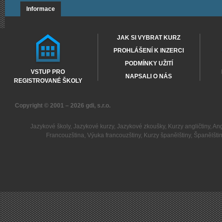
Informace
JAK SI VYBRAT KURZ
PROHLÁŠENÍ K INZERCI
PODMÍNKY UŽITÍ
VSTUP PRO
NAPSALI O NÁS
REGISTROVANÉ ŠKOLY
Copyright © 2001 – 2026
gdi, s.r.o.
Jazykové školy
,
Jazykové kurzy
,
Jazykové zkoušky
,
Kurzy angličtiny
,
Ang
Francouzština
,
Výuka francouzštiny
,
Kurzy španělštiny
,
Španělšti