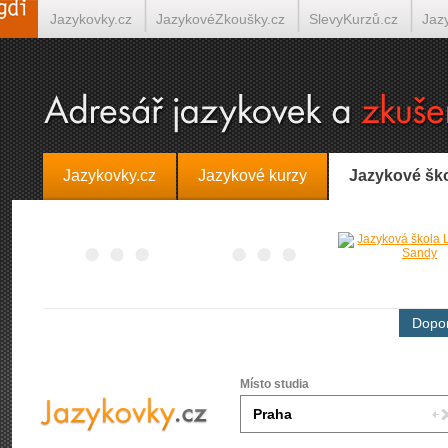
Jazykovky.cz
JazykovéZkoušky.cz
SlevyKurzů.cz
Jaz
Španělština on-line
Italština on-line
Tlumočení-Překlady.
Jazykovky.cz
Jazykové kurzy
Jazykové šk
Dopor
Místo studia