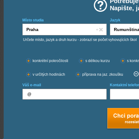
Potřebuje
Napište, 
Místo studia
Jazyk
Určete místo, jazyk a druh kurzu - zobrazí se počet vyhovujících škol
Chci kurzy:
konkrétní pokročilosti
s délkou kurzu
s konkr
v určitých hodinách
příprava na jaz. zkoušku
Váš e-mail
Kontaktní telefo