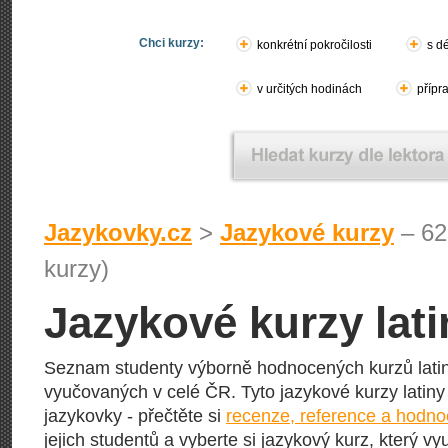
Chci kurzy:
konkrétní pokročilosti
s d
v určitých hodinách
přípr
Jazykovky.cz
>
Jazykové kurzy
– 62
kurzy)
Jazykové kurzy lati
Seznam studenty výborně hodnocených kurzů lati
vyučovaných v celé ČR. Tyto jazykové kurzy latiny 
jazykovky - přečtěte si
recenze, reference a hodno
jejich studentů a vyberte si jazykový kurz, který vy