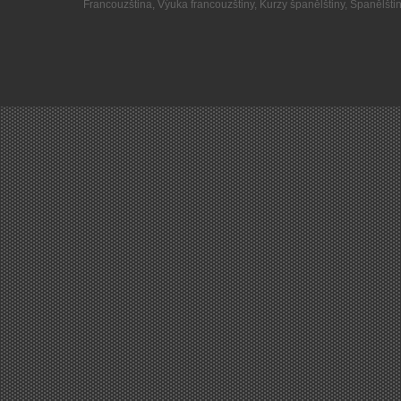
Francouzština
,
Výuka francouzštiny
,
Kurzy španělštiny
,
Španělšti