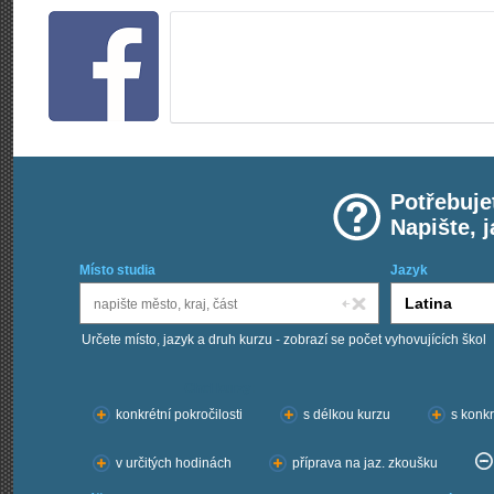
Potřebuje
Napište, 
Místo studia
Jazyk
Určete místo, jazyk a druh kurzu - zobrazí se počet vyhovujících škol
Chci kurzy:
konkrétní pokročilosti
s délkou kurzu
s konkr
v určitých hodinách
příprava na jaz. zkoušku