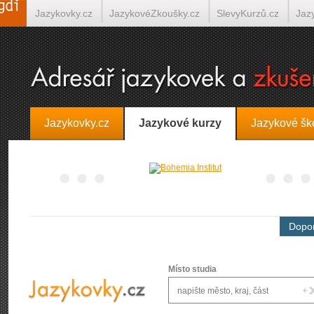
Jazykovky.cz
JazykovéZkoušky.cz
SlevyKurzů.cz
Jaz
Španělština on-line
Italština on-line
Tlumočení-Překlady.
Jazykovky.cz
Jazykové kurzy
Jazykové šk
Dopor
Místo studia