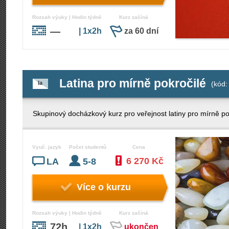
Rozsah výuky | Hodin týdně
Kurz začíná
—
| 1x2h
za 60 dní
Latina pro mírně pokročilé
la
(kód:
Skupinový docházkový kurz pro veřejnost latiny pro mírně pok
Vyuč. jazyk
Počet studentů
Cena
6 270 Kč
LA
5-8
Více o kurzu
Rozsah výuky | Hodin týdně
Kurz začíná
72h
| 1x2h
ukončen