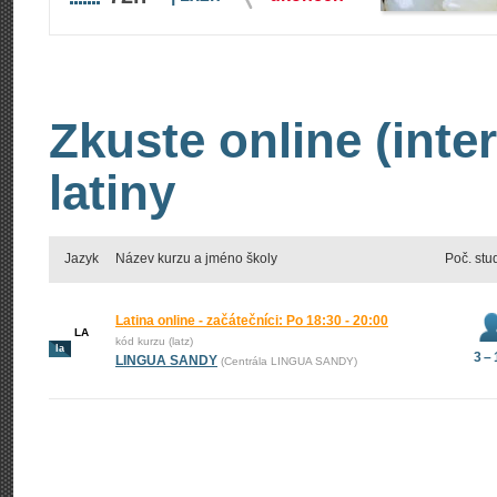
Zkuste online (inte
latiny
Jazyk
Název kurzu a jméno školy
Poč. stu
Latina online - začátečníci: Po 18:30 - 20:00
LA
kód kurzu (latz)
la
3 –
LINGUA SANDY
(Centrála LINGUA SANDY)