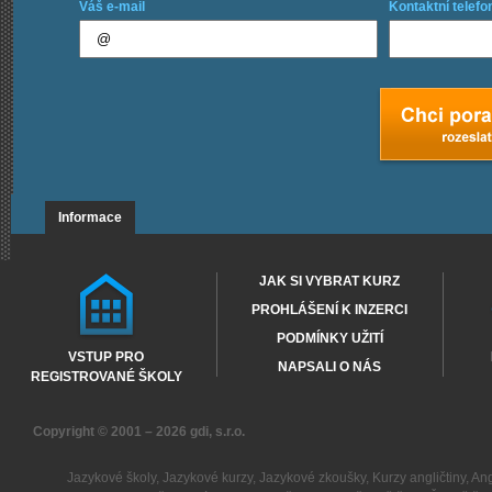
Váš e-mail
Kontaktní telefo
Informace
JAK SI VYBRAT KURZ
PROHLÁŠENÍ K INZERCI
PODMÍNKY UŽITÍ
VSTUP PRO
NAPSALI O NÁS
REGISTROVANÉ ŠKOLY
Copyright © 2001 – 2026
gdi, s.r.o.
Jazykové školy
,
Jazykové kurzy
,
Jazykové zkoušky
,
Kurzy angličtiny
,
Ang