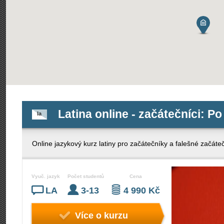
Latina online - začátečníci: Po
la
Online jazykový kurz latiny pro začátečníky a falešné začáteč
Vyuč. jazyk
Počet studentů
Cena
LA
3-13
4 990 Kč
Více o kurzu