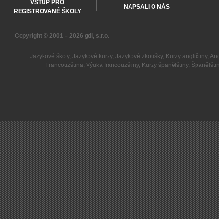
VSTUP PRO
NAPSALI O NÁS
REGISTROVANÉ ŠKOLY
Copyright © 2001 – 2026
gdi, s.r.o.
Jazykové školy
,
Jazykové kurzy
,
Jazykové zkoušky
,
Kurzy angličtiny
,
Ang
Francouzština
,
Výuka francouzštiny
,
Kurzy španělštiny
,
Španělšti