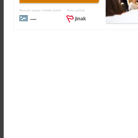
Rozsah výuky | Hodin týdně
Kurz začíná
—
jinak