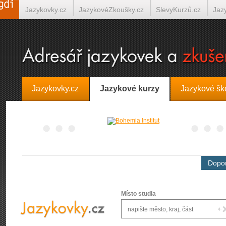
Jazykovky.cz
JazykovéZkoušky.cz
SlevyKurzů.cz
Jaz
Španělština on-line
Italština on-line
Tlumočení-Překlady.
Jazykovky.cz
Jazykové kurzy
Jazykové šk
Dopor
Místo studia