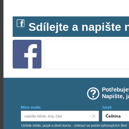
Sdílejte a napišt
Potřebuje
Napište, 
Místo studia
Jazyk
Určete místo, jazyk a druh kurzu - zobrazí se počet vyhovujících škol