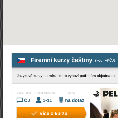
Firemní kurzy češtiny
(kód: FKČJ)
Jazykové kurzy na míru, které vyhoví potřebám objednatele. I
Vyuč. jazyk
Počet studentů
Cena
ČJ
1-11
na dotaz
Více o kurzu