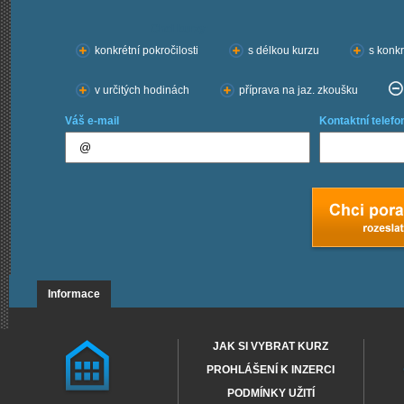
Chci kurzy:
konkrétní pokročilosti
s délkou kurzu
s konkr
v určitých hodinách
příprava na jaz. zkoušku
Váš e-mail
Kontaktní telefo
Informace
JAK SI VYBRAT KURZ
PROHLÁŠENÍ K INZERCI
PODMÍNKY UŽITÍ