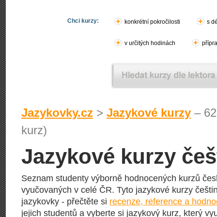
Chci kurzy:
konkrétní pokročilosti
s d
v určitých hodinách
přípr
Jazykovky.cz
>
Jazykové kurzy
– 62
kurz)
Jazykové kurzy češ
Seznam studenty výborně hodnocených kurzů čes
vyučovaných v celé ČR. Tyto jazykové kurzy češtiny
jazykovky - přečtěte si
recenze, reference a hodno
jejich studentů a vyberte si jazykový kurz, který vy