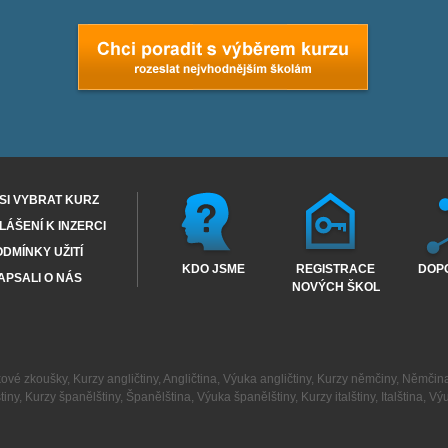
SI VYBRAT KURZ
ÁŠENÍ K INZERCI
DMÍNKY UŽITÍ
KDO JSME
REGISTRACE
DOP
APSALI O NÁS
NOVÝCH ŠKOL
kové zkoušky
,
Kurzy angličtiny
,
Angličtina
,
Výuka angličtiny
,
Kurzy němčiny
,
Němčin
tiny
,
Kurzy španělštiny
,
Španělština
,
Výuka španělštiny
,
Kurzy italštiny
,
Italština
,
Výu