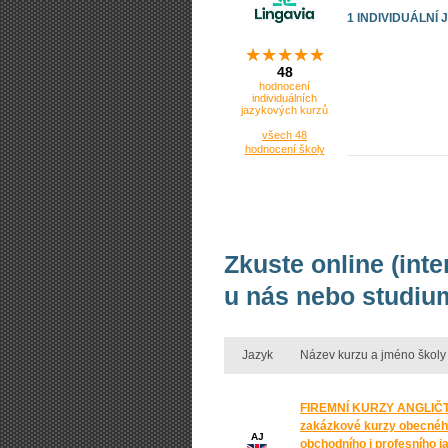
1 INDIVIDUÁLNÍ
48
hodnocení
individuálních
jazykových kurzů
všech 48
hodnocení školy
Zkuste online (int
u nás nebo studium
Jazyk
Název kurzu a jméno školy
FIREMNÍ KURZY ANGLIČT
zakázkové kurzy obecnéh
AJ
obchodního i profesního j