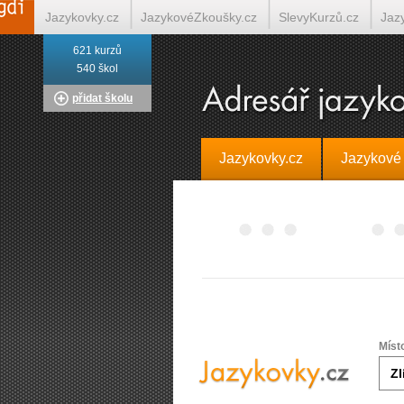
Jazykovky.cz
JazykovéZkoušky.cz
SlevyKurzů.cz
Jaz
621 kurzů
Italština on-line
Tlumočení-Překlady.cz
Překládá.cz
T
540 škol
přidat školu
Jazykovky.cz
Jazykové
Míst