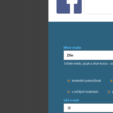
Místo studia
Určete místo, jazyk a druh kurzu - z
Chci kurzy:
konkrétní pokročilosti
v určitých hodinách
Váš e-mail