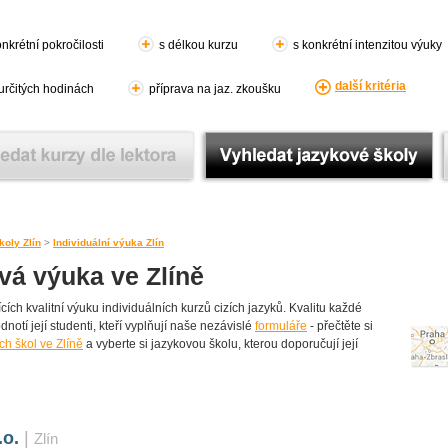
nkrétní pokročilosti
s délkou kurzu
s konkrétní intenzitou výuky
další kritéria
 určitých hodinách
příprava na jaz. zkoušku
oly Zlín
>
Individuální výuka Zlín
ová výuka ve Zlíně
ích kvalitní výuku individuálních kurzů cizích jazyků. Kvalitu každé
dnotí její studenti, kteří vyplňují naše nezávislé
formuláře
- přečtěte si
h škol ve Zlíně
a vyberte si jazykovou školu, kterou doporučují její
.o.
|
Zlín