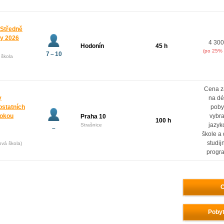
 Středně
ny 2026
4 300
Hodonín
45 h
(po 25% 
7 – 10
 škola
Cena z
y
na dé
ostatních
poby
rokou
vybr
Praha 10
100 h
jazyk
Strašnice
–
škole a
studij
ová škola)
progr
O
Pobyt