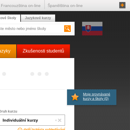
Francouzština on-line
Španělština on-line
ové školy
Jazykové kurzy
azyky
Zkušenosti studentů
Moje srovnávané
kurzy a školy
(0)
Druh kurzu
další kritéria vyhledávání