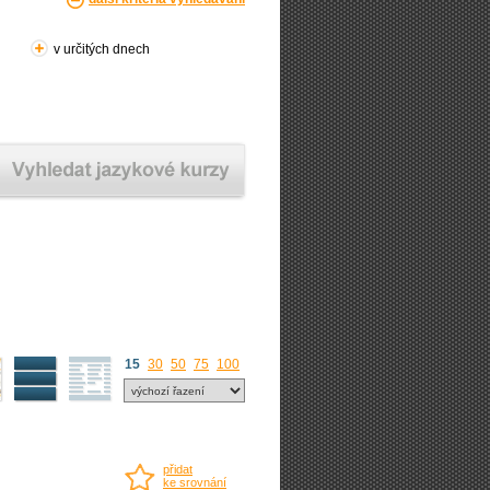
v určitých dnech
15
30
50
75
100
přidat
ke srovnání