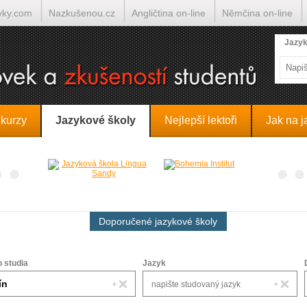
yky.com
Nazkušenou.cz
Angličtina on-line
Němčina on-line
lumočí.cz
Jazyk
 kurzy
Jazykové školy
Nejlepší lektoři
Jak na j
Doporučené jazykové školy
o studia
Jazyk