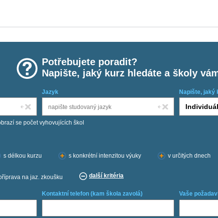
Potřebujete poradit?
Napište, jaký kurz hledáte a školy vá
Jazyk
Napište, jaký 
obrazí se počet vyhovujících škol
s délkou kurzu
s konkrétní intenzitou výuky
v určitých dnech
další kritéria
příprava na jaz. zkoušku
Kontaktní telefon (kam škola zavolá)
Vaše požadav