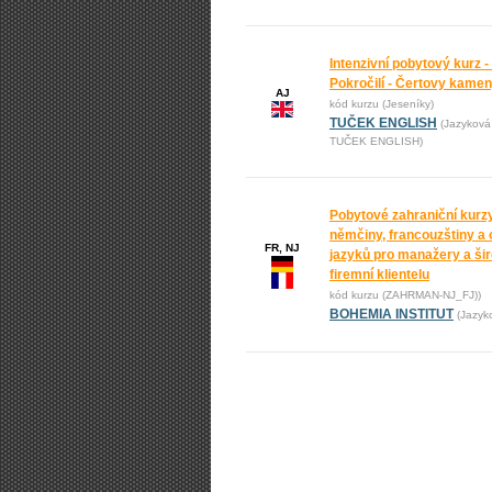
Intenzivní pobytový kurz -
Pokročilí - Čertovy kame
AJ
kód kurzu (Jeseníky)
TUČEK ENGLISH
(Jazyková
TUČEK ENGLISH)
Pobytové zahraniční kurz
němčiny, francouzštiny a 
FR, NJ
jazyků pro manažery a ši
firemní klientelu
kód kurzu (ZAHRMAN-NJ_FJ))
BOHEMIA INSTITUT
(Jazyk