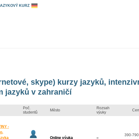
 JAZYKOVÝ KURZ
ernetové, skype) kurzy jazyků, intenzi
 jazyků v zahraničí
Poč.
Rozsah
Město
Cen
studentů
výuky
INY -
o,
390-790
azyka
Online výuka
–