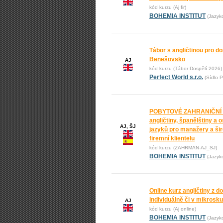
kód kurzu (Aj fir)
BOHEMIA INSTITUT
(Jazyk
Tábor s angličtinou pro do
Benešovsko
AJ
kód kurzu (Tábor Dospělí 2026)
Perfect World s.r.o.
(Sídlo P
POBYTOVÉ ZAHRANIČNÍ
angličtiny, španělštiny a 
AJ, ŠJ
jazyků pro manažery a ši
firemní klientelu
kód kurzu (ZAHRMAN-AJ_SJ)
BOHEMIA INSTITUT
(Jazyk
Online kurz angličtiny z 
individuálně či v mikrosk
AJ
kód kurzu (Aj online)
BOHEMIA INSTITUT
(Jazyk