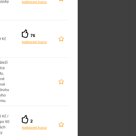
výuky
hodnocení kurzu
76
9 Kč
hodnocení kurzu
áleží
lce
tu,
ané
ové
 druhu
ního
amu.
 Kč /
2
 po 60
ách
hodnocení kurzu
ky