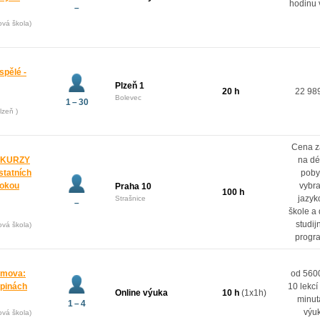
hodinu 
–
ová škola)
spělé -
Plzeň 1
20 h
22 98
Bolevec
1 – 30
lzeň )
Cena z
 KURZY
na dé
ostatních
poby
rokou
vybr
Praha 10
100 h
jazyk
Strašnice
–
škole a
studij
ová škola)
progr
domova:
od 5600
upinách
10 lekcí
Online výuka
10 h
(1x1h)
minut
1 – 4
výu
ová škola)