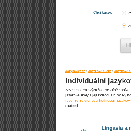
Chci kurzy:
ko
v
Jazykovky.cz
>
Jazykové školy
>
Jazykové šk
Individuální jazyk
Seznam jazykových škol ve Zlíně nabízejíc
jazykové školy a její individuální výuky ho
recenze, reference a hodnocení jazykovýc
studenti.
Lingavia s.r