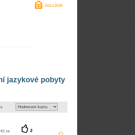
více o škole
vní jazykové pobyty
a
2
 Kč za