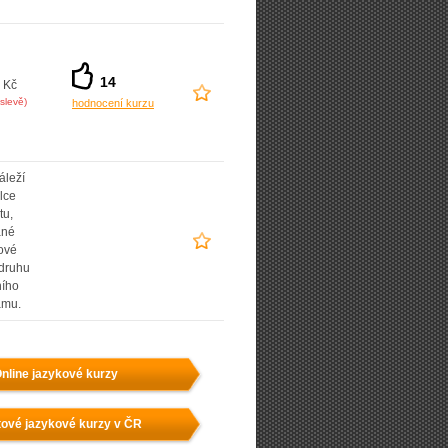
14
 Kč
slevě)
hodnocení kurzu
áleží
lce
tu,
ané
ové
 druhu
ního
amu.
nline jazykové kurzy
ové jazykové kurzy v ČR