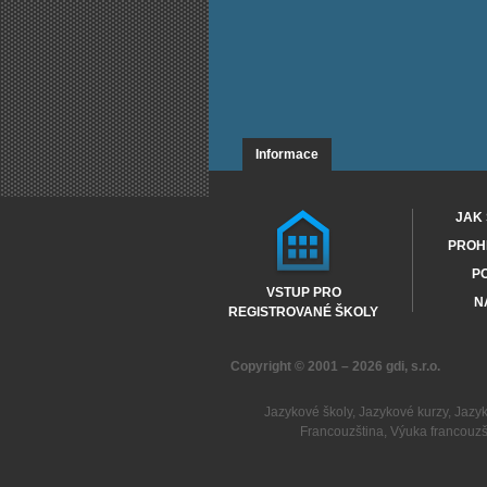
Informace
JAK 
PROHL
PO
VSTUP PRO
N
REGISTROVANÉ ŠKOLY
Copyright © 2001 – 2026
gdi, s.r.o.
Jazykové školy
,
Jazykové kurzy
,
Jazy
Francouzština
,
Výuka francouzš