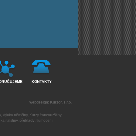
ORUČUJEME
KONTAKTY
webdesign:
Kurzor, s.r.o.
a
,
Výuka němčiny
,
Kurzy francouzštiny
,
ka italštiny
,
překlady
,
tlumočení