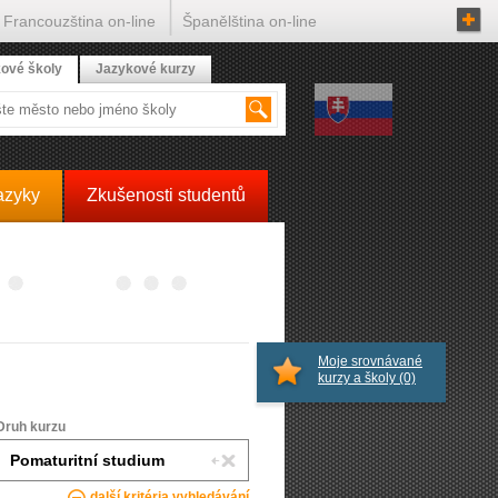
Francouzština on-line
Španělština on-line
ové školy
Jazykové kurzy
azyky
Zkušenosti studentů
Moje srovnávané
kurzy a školy
(0)
Druh kurzu
další kritéria vyhledávání