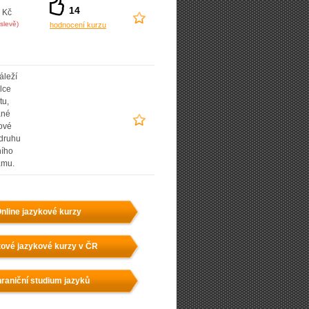
14
 Kč
slevě)
hodnocení kurzu
áleží
lce
tu,
ané
ové
 druhu
ního
amu.
nline jazykové kurzy
ové jazykové kurzy v ČR
raniční studium jazyků