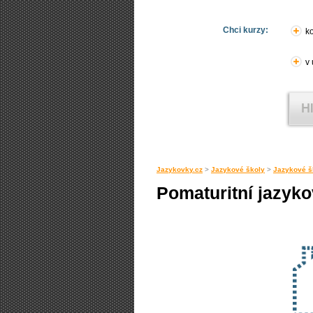
Chci kurzy:
ko
v
Jazykovky.cz
>
Jazykové školy
>
Jazykové š
Pomaturitní jazyk