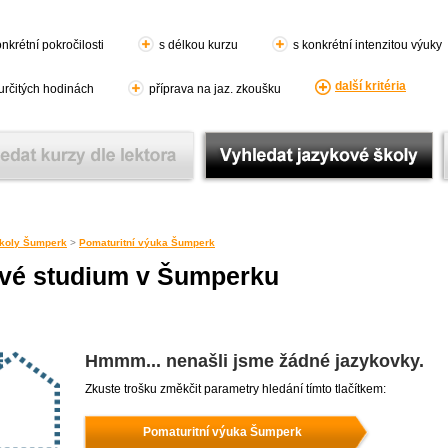
nkrétní pokročilosti
s délkou kurzu
s konkrétní intenzitou výuky
další kritéria
 určitých hodinách
příprava na jaz. zkoušku
koly Šumperk
>
Pomaturitní výuka Šumperk
ové studium v Šumperku
Hmmm... nenašli jsme žádné jazykovky.
Zkuste trošku změkčit parametry hledání tímto tlačítkem:
Pomaturitní výuka Šumperk