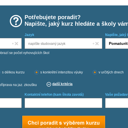
Potřebujete poradit?
Napište, jaký kurz hledáte a školy vá
Jazyk
Napište, jaký 
obrazí se počet vyhovujících škol
s délkou kurzu
s konkrétní intenzitou výuky
v určitých dnech
další kritéria
příprava na jaz. zkoušku
Kontaktní telefon (kam škola zavolá)
Vaše požadav