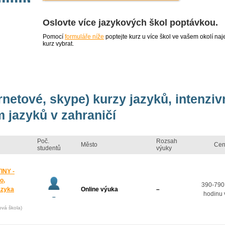
Oslovte více jazykových škol poptávkou.
Pomocí
formuláře níže
poptejte kurz u více škol ve vašem okolí 
kurz vybrat.
ernetové, skype) kurzy jazyků, intenzi
 jazyků v zahraničí
Poč.
Rozsah
Město
Cen
studentů
výuky
INY -
o,
390-790
azyka
Online výuka
–
hodinu 
–
ová škola)