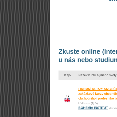
Zkuste online (int
u nás nebo studium
Jazyk
Název kurzu a jméno školy
FIREMNÍ KURZY ANGLIČT
zakázkové kurzy obecnéh
AJ
obchodního i profesního j
kód kurzu (Aj fir)
BOHEMIA INSTITUT
(Jazyk