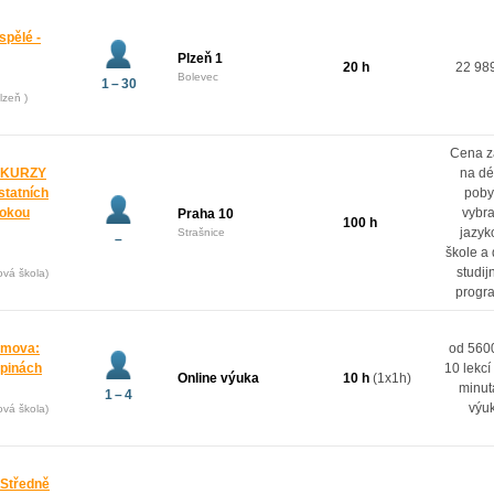
spělé -
Plzeň 1
20 h
22 98
Bolevec
1 – 30
lzeň )
Cena z
 KURZY
na dé
ostatních
poby
rokou
vybr
Praha 10
100 h
jazyk
Strašnice
–
škole a
studij
ová škola)
progr
domova:
od 5600
upinách
10 lekcí
Online výuka
10 h
(1x1h)
minut
1 – 4
výu
ová škola)
 Středně