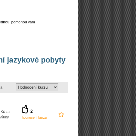
najednou; pomohou vám
vní jazykové pobyty
a
2
 Kč za
výuky
hodnocení kurzu