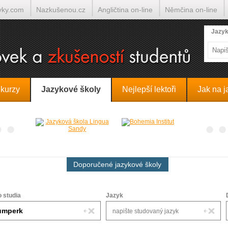
yky.com
Nazkušenou.cz
Angličtina on-line
Němčina on-line
lumočí.cz
Jazyk
 kurzy
Jazykové školy
Nejlepší lektoři
Jak na j
Doporučené jazykové školy
o studia
Jazyk