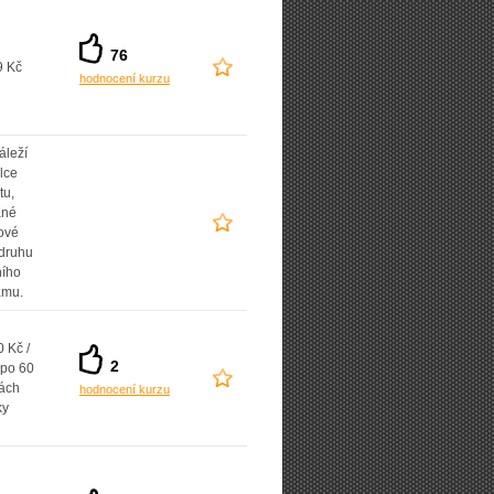
76
9 Kč
hodnocení kurzu
áleží
lce
tu,
ané
ové
 druhu
ního
amu.
 Kč /
2
 po 60
ách
hodnocení kurzu
ky