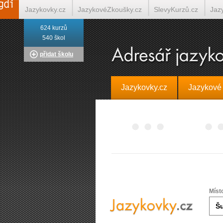
Jazykovky.cz
JazykovéZkoušky.cz
SlevyKurzů.cz
Jaz
624 kurzů
Italština on-line
Tlumočení-Překlady.cz
Překládá.cz
T
540 škol
přidat školu
Jazykovky.cz
Jazykové
Míst