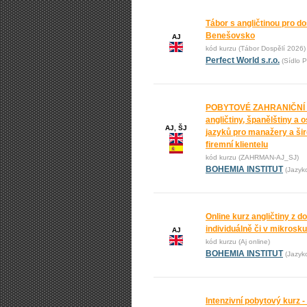
Tábor s angličtinou pro do
Benešovsko
AJ
kód kurzu (Tábor Dospělí 2026)
Perfect World s.r.o.
(Sídlo P
POBYTOVÉ ZAHRANIČNÍ
angličtiny, španělštiny a 
AJ, ŠJ
jazyků pro manažery a ši
firemní klientelu
kód kurzu (ZAHRMAN-AJ_SJ)
BOHEMIA INSTITUT
(Jazyk
Online kurz angličtiny z 
individuálně či v mikrosk
AJ
kód kurzu (Aj online)
BOHEMIA INSTITUT
(Jazyk
Intenzivní pobytový kurz -