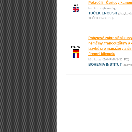
Pokročilí - Čertovy kame
AJ
kód kurzu (Jeseníky)
TUČEK ENGLISH
(Jazyková
TUČEK ENGLISH)
Pobytové zahraniční kurz
němčiny, francouzštiny a 
FR, NJ
jazyků pro manažery a ši
firemní klientelu
kód kurzu (ZAHRMAN-NJ_FJ))
BOHEMIA INSTITUT
(Jazyk