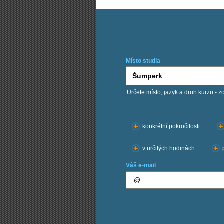
Místo studia
Určete místo, jazyk a druh kurzu - z
Chci kurzy:
konkrétní pokročilosti
v určitých hodinách
Váš e-mail