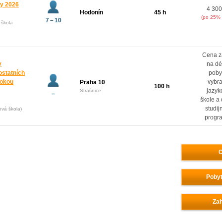
ny 2026
4 300
Hodonín
45 h
(po 25% 
7 – 10
 škola
Cena z
y
na dé
ostatních
poby
rokou
vybr
Praha 10
100 h
jazyk
Strašnice
–
škole a
studij
ová škola)
progr
O
Pobyt
Zah