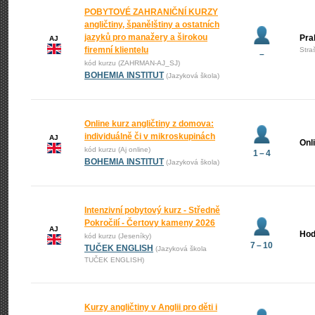
POBYTOVÉ ZAHRANIČNÍ KURZY
angličtiny, španělštiny a ostatních
jazyků pro manažery a širokou
Pra
AJ
firemní klientelu
Stra
–
kód kurzu (ZAHRMAN-AJ_SJ)
BOHEMIA INSTITUT
(Jazyková škola)
Online kurz angličtiny z domova:
individuálně či v mikroskupinách
AJ
Onl
kód kurzu (Aj online)
1 – 4
BOHEMIA INSTITUT
(Jazyková škola)
Intenzivní pobytový kurz - Středně
Pokročilí - Čertovy kameny 2026
AJ
Hod
kód kurzu (Jeseníky)
7 – 10
TUČEK ENGLISH
(Jazyková škola
TUČEK ENGLISH)
Kurzy angličtiny v Anglii pro děti i