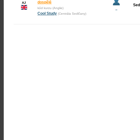
dospělé
AJ
Sed
kód kurzu (Anglie)
–
Cool Study
(Centrála Sedlčany)