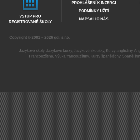
PROHLÁŠENÍ K INZERCI
PODMÍNKY UŽITÍ
VSTUP PRO
NAPSALI O NÁS
REGISTROVANÉ ŠKOLY
Copyright © 2001 – 2026
gdi, s.r.o.
Jazykové školy
,
Jazykové kurzy
,
Jazykové zkoušky
,
Kurzy angličtiny
,
Ang
Francouzština
,
Výuka francouzštiny
,
Kurzy španělštiny
,
Španělšti