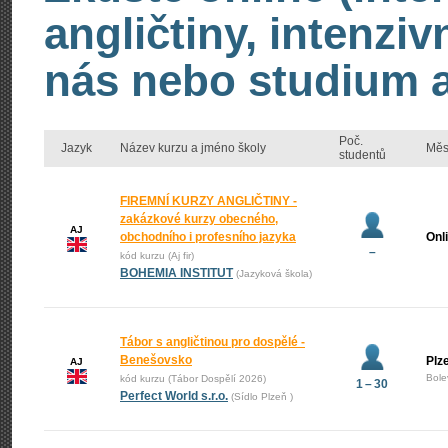
angličtiny, intenzi
nás nebo studium an
Poč.
Jazyk
Název kurzu a jméno školy
Měs
studentů
FIREMNÍ KURZY ANGLIČTINY -
zakázkové kurzy obecného,
AJ
obchodního i profesního jazyka
Onl
–
kód kurzu (Aj fir)
BOHEMIA INSTITUT
(Jazyková škola)
Tábor s angličtinou pro dospělé -
Benešovsko
Plz
AJ
Bole
kód kurzu (Tábor Dospělí 2026)
1 – 30
Perfect World s.r.o.
(Sídlo Plzeň )