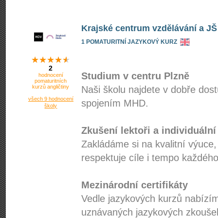
Krajské centrum vzdělávání a JŠ
1 POMATURITNÍ JAZYKOVÝ KURZ
2
Studium v centru Plzně
hodnocení
pomaturitních
kurzů angličtiny
Naši školu najdete v dobře dos
všech 9 hodnocení
spojením MHD.
školy
Zkušení lektoři a individuální
Zakládáme si na kvalitní výuce,
respektuje cíle i tempo každého
Mezinárodní certifikáty
Vedle jazykových kurzů nabízí
uznávaných jazykových zkoušek 