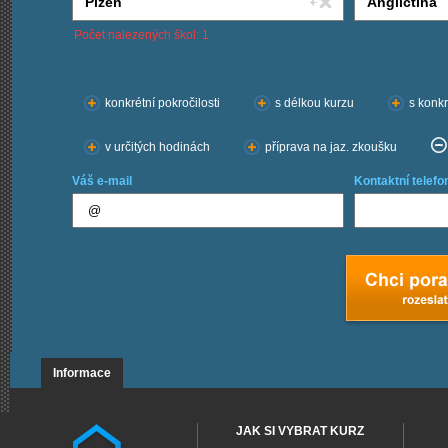
Počet nalezených škol: 1
Chci kurzy:
konkrétní pokročilosti
s délkou kurzu
s konkr
v určitých hodinách
příprava na jaz. zkoušku
Váš e-mail
Kontaktní telefo
Informace
JAK SI VYBRAT KURZ