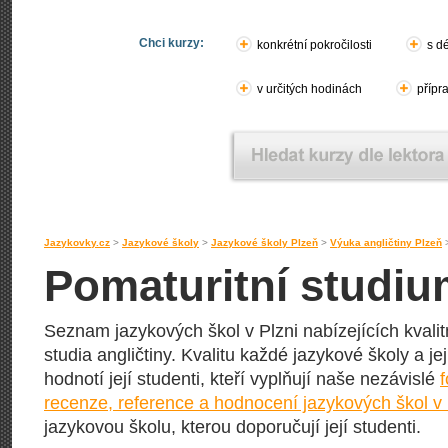
Chci kurzy:
konkrétní pokročilosti
s d
v určitých hodinách
přípr
Jazykovky.cz
>
Jazykové školy
>
Jazykové školy Plzeň
>
Výuka angličtiny Plzeň
Pomaturitní studium
Seznam jazykových škol v Plzni nabízejících kvali
studia angličtiny. Kvalitu každé jazykové školy a je
hodnotí její studenti, kteří vyplňují naše nezávislé
recenze, reference a hodnocení jazykových škol v 
jazykovou školu, kterou doporučují její studenti.