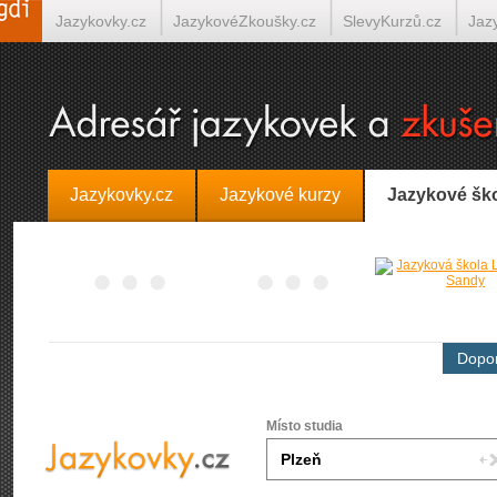
Jazykovky.cz
JazykovéZkoušky.cz
SlevyKurzů.cz
Jaz
Španělština on-line
Italština on-line
Tlumočení-Překlady.
Jazykovky.cz
Jazykové kurzy
Jazykové šk
Dopor
Místo studia