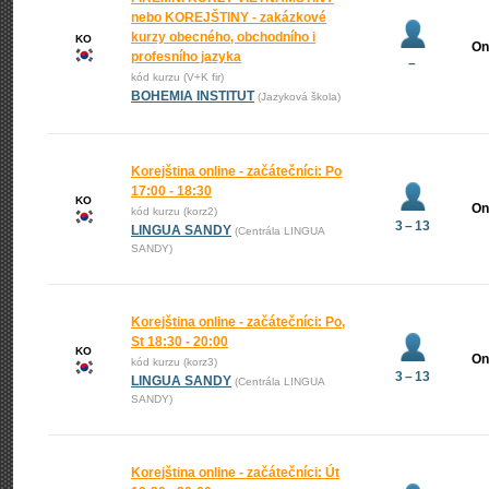
nebo KOREJŠTINY - zakázkové
kurzy obecného, obchodního i
KO
On
profesního jazyka
–
kód kurzu (V+K fir)
BOHEMIA INSTITUT
(Jazyková škola)
Korejština online - začátečníci: Po
17:00 - 18:30
KO
On
kód kurzu (korz2)
3 – 13
LINGUA SANDY
(Centrála LINGUA
SANDY)
Korejština online - začátečníci: Po,
St 18:30 - 20:00
KO
On
kód kurzu (korz3)
3 – 13
LINGUA SANDY
(Centrála LINGUA
SANDY)
Korejština online - začátečníci: Út