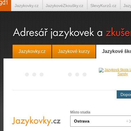
Jazykovky.cz
JazykovéZkoušky.cz
SlevyKurzů.cz
Jaz
Španělština on-line
Italština on-line
Tlumočení-Překlady.
Jazykovky.cz
Jazykové kurzy
Jazykové šk
Dopor
Místo studia