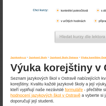
Chci kurzy:
konkrétní pokročilosti
s d
v určitých hodinách
přípr
Jazykovky.cz
>
Jazykové školy
>
Jazykové školy Ostrava
>
Výuka korejštiny Ost
Výuka korejštiny v
Seznam jazykových škol v Ostravě nabízejících kva
korejštiny. Kvalitu každé jazykové školy a její výuky
kteří vyplňují naše nezávislé
formuláře
- přečtěte s
hodnocení jazykových škol v Ostravě
a vyberte si 
doporučují její studenti.