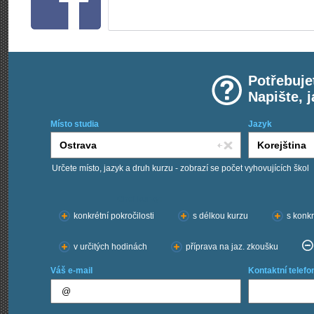
Potřebuje
Napište, 
Místo studia
Jazyk
Určete místo, jazyk a druh kurzu - zobrazí se počet vyhovujících škol
Chci kurzy:
konkrétní pokročilosti
s délkou kurzu
s konkr
v určitých hodinách
příprava na jaz. zkoušku
Váš e-mail
Kontaktní telefo