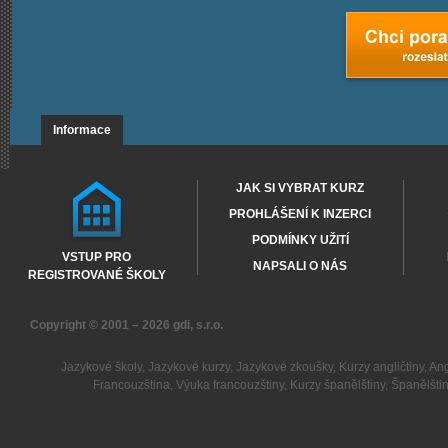
Informace
JAK SI VYBRAT KURZ
PROHLÁŠENÍ K INZERCI
PODMÍNKY UŽITÍ
VSTUP PRO
NAPSALI O NÁS
REGISTROVANÉ ŠKOLY
Copyright © 2001 – 2026
gdi, s.r.o.
Jazykové školy
,
Jazykové kurzy
,
Jazykové zkoušky
,
Kurzy angličtiny
,
Ang
Francouzština
,
Výuka francouzštiny
,
Kurzy španělštiny
,
Španělšti