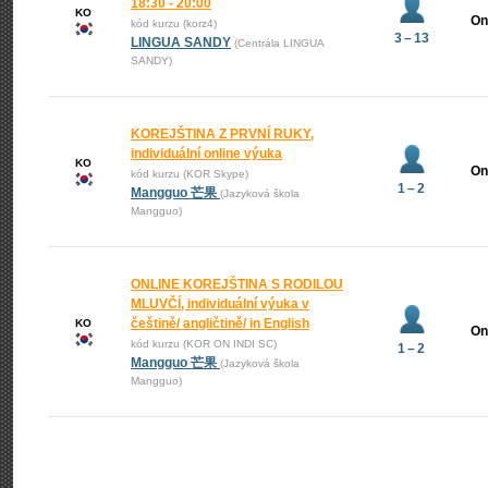
18:30 - 20:00
KO
On
kód kurzu (korz4)
3 – 13
LINGUA SANDY
(Centrála LINGUA
SANDY)
KOREJŠTINA Z PRVNÍ RUKY,
individuální online výuka
KO
On
kód kurzu (KOR Skype)
1 – 2
Mangguo 芒果
(Jazyková škola
Mangguo)
ONLINE KOREJŠTINA S RODILOU
MLUVČÍ, individuální výuka v
češtině/ angličtině/ in English
KO
On
kód kurzu (KOR ON INDI SC)
1 – 2
Mangguo 芒果
(Jazyková škola
Mangguo)