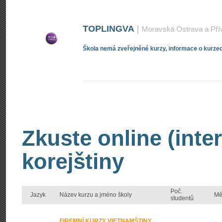
TOPLINGVA
|
Moravská Ostrava a Pří
Škola nemá zveřejněné kurzy, informace o kurzec
Zkuste online (inte
korejštiny
Poč.
Jazyk
Název kurzu a jméno školy
Mě
studentů
FIREMNÍ KURZY VIETNAMŠTINY