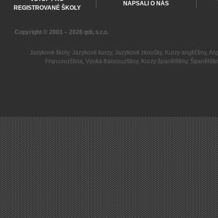
NAPSALI O NÁS
REGISTROVANÉ ŠKOLY
Copyright © 2001 – 2026
gdi, s.r.o.
Jazykové školy
,
Jazykové kurzy
,
Jazykové zkoušky
,
Kurzy angličtiny
,
Ang
Francouzština
,
Výuka francouzštiny
,
Kurzy španělštiny
,
Španělšti