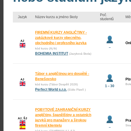
Poč.
Jazyk
Název kurzu a jméno školy
Mě
studentů
FIREMNÍ KURZY ANGLIČTINY -
zakázkové kurzy obecného,
AJ
obchodního i profesního jazyka
Onl
–
kód kurzu (Aj fir)
BOHEMIA INSTITUT
(Jazyková škola)
Tábor s angličtinou pro dospělé -
Benešovsko
Plz
AJ
Bol
kód kurzu (Tábor Dospělí 2026)
1 – 30
Perfect World s.r.o.
(Sídlo Plzeň )
POBYTOVÉ ZAHRANIČNÍ KURZY
angličtiny, španělštiny a ostatních
AJ, ŠJ
jazyků pro manažery a širokou
Pr
firemní klientelu
Str
–
kód kurzu (ZAHRMAN-AJ_SJ)