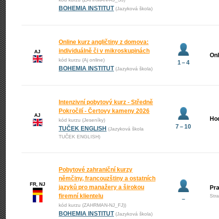
BOHEMIA INSTITUT
(Jazyková škola)
Online kurz angličtiny z domova:
individuálně či v mikroskupinách
AJ
Onl
kód kurzu (Aj online)
1 – 4
BOHEMIA INSTITUT
(Jazyková škola)
Intenzivní pobytový kurz - Středně
Pokročilí - Čertovy kameny 2026
AJ
Ho
kód kurzu (Jeseníky)
7 – 10
TUČEK ENGLISH
(Jazyková škola
TUČEK ENGLISH)
Pobytové zahraniční kurzy
němčiny, francouzštiny a ostatních
FR, NJ
jazyků pro manažery a širokou
Pr
firemní klientelu
Str
–
kód kurzu (ZAHRMAN-NJ_FJ))
BOHEMIA INSTITUT
(Jazyková škola)