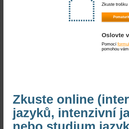
Zkuste trošku 
Pomaturit
Oslovte 
Pomocí
formu
pomohou vám 
Zkuste online (inte
jazyků, intenzivní 
nebo studium jazyk