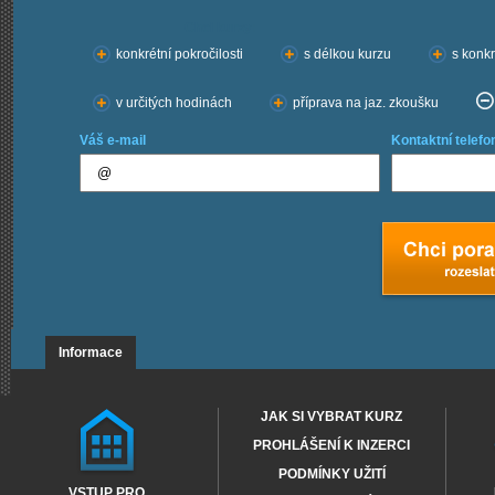
Chci kurzy:
konkrétní pokročilosti
s délkou kurzu
s konkr
v určitých hodinách
příprava na jaz. zkoušku
Váš e-mail
Kontaktní telefo
Informace
JAK SI VYBRAT KURZ
PROHLÁŠENÍ K INZERCI
PODMÍNKY UŽITÍ
VSTUP PRO