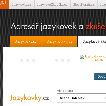
Jazykovky.cz
JazykovéZkoušky.cz
SlevyKurzů.cz
Jaz
Španělština on-line
Italština on-line
Tlumočení-Překlady.
Jazykovky.cz
Jazykové kurzy
Jazykové šk
Dopor
Místo studia