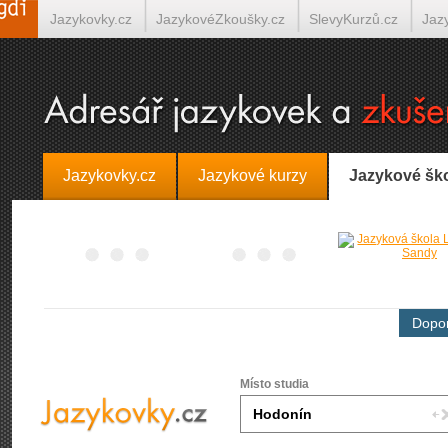
Jazykovky.cz
JazykovéZkoušky.cz
SlevyKurzů.cz
Jaz
Španělština on-line
Italština on-line
Tlumočení-Překlady.
Jazykovky.cz
Jazykové kurzy
Jazykové šk
Dopor
Místo studia