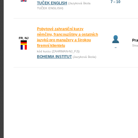
7 – 10
TUČEK ENGLISH
(Jazyková škola
TUČEK ENGLISH)
Pobytové zahraniční kurzy
němčiny, francouzštiny a ostatních
FR, NJ
jazyků pro manažery a širokou
Pr
firemní klientelu
Str
–
kód kurzu (ZAHRMAN-NJ_FJ))
BOHEMIA INSTITUT
(Jazyková škola)