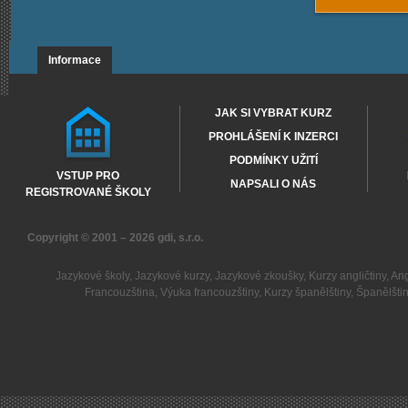
Informace
JAK SI VYBRAT KURZ
PROHLÁŠENÍ K INZERCI
PODMÍNKY UŽITÍ
VSTUP PRO
NAPSALI O NÁS
REGISTROVANÉ ŠKOLY
Copyright © 2001 – 2026
gdi, s.r.o.
Jazykové školy
,
Jazykové kurzy
,
Jazykové zkoušky
,
Kurzy angličtiny
,
Ang
Francouzština
,
Výuka francouzštiny
,
Kurzy španělštiny
,
Španělšti