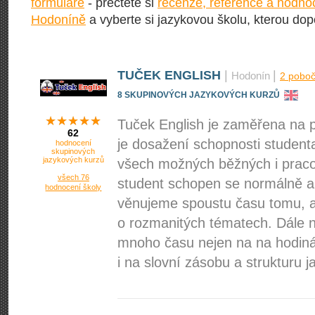
formuláře
- přečtěte si
recenze, reference a hodnoc
Hodoníně
a vyberte si jazykovou školu, kterou dopor
TUČEK ENGLISH
|
|
Hodonín
2 pobo
8 SKUPINOVÝCH JAZYKOVÝCH KURZŮ
Tuček English je zaměřena na p
62
je dosažení schopnosti studenta
hodnocení
skupinových
jazykových kurzů
všech možných běžných i pracovn
všech 76
student schopen se normálně an
hodnocení školy
věnujeme spoustu času tomu, ab
o rozmanitých tématech. Dále 
mnoho času nejen na na hodiná
i na slovní zásobu a strukturu j