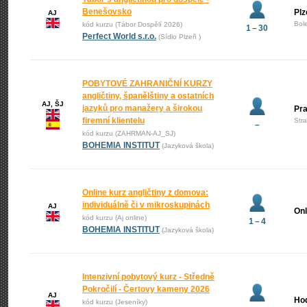
Benešovsko
Plz
AJ
Bol
kód kurzu (Tábor Dospělí 2026)
1 – 30
Perfect World s.r.o.
(Sídlo Plzeň )
POBYTOVÉ ZAHRANIČNÍ KURZY
angličtiny, španělštiny a ostatních
AJ, ŠJ
jazyků pro manažery a širokou
Pr
firemní klientelu
Str
–
kód kurzu (ZAHRMAN-AJ_SJ)
BOHEMIA INSTITUT
(Jazyková škola)
Online kurz angličtiny z domova:
individuálně či v mikroskupinách
AJ
Onl
kód kurzu (Aj online)
1 – 4
BOHEMIA INSTITUT
(Jazyková škola)
Intenzivní pobytový kurz - Středně
Pokročilí - Čertovy kameny 2026
AJ
Ho
kód kurzu (Jeseníky)