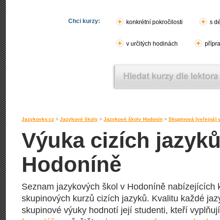
Chci kurzy:
konkrétní pokročilosti
s d
v určitých hodinách
přípr
Jazykovky.cz
>
Jazykové školy
>
Jazykové školy Hodonín
>
Skupinová (veřejná)
Výuka cizích jazyk
Hodoníně
Seznam jazykových škol v Hodoníně nabízejících k
skupinových kurzů cizích jazyků. Kvalitu každé jazy
skupinové výuky hodnotí její studenti, kteří vyplňuj