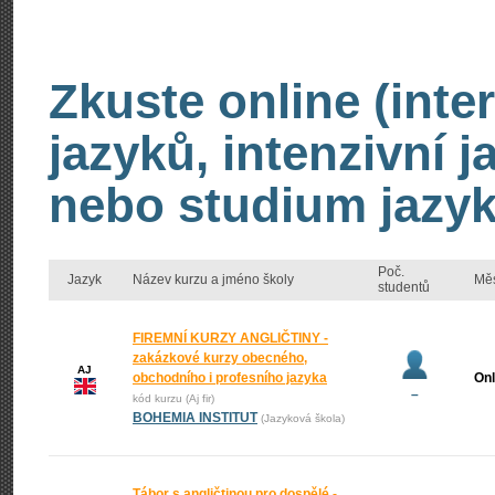
Zkuste online (inte
jazyků, intenzivní 
nebo studium jazyk
Poč.
Jazyk
Název kurzu a jméno školy
Mě
studentů
FIREMNÍ KURZY ANGLIČTINY -
zakázkové kurzy obecného,
AJ
obchodního i profesního jazyka
Onl
–
kód kurzu (Aj fir)
BOHEMIA INSTITUT
(Jazyková škola)
Tábor s angličtinou pro dospělé -