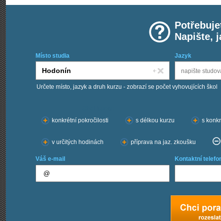
Potřebuje
Napište, 
Místo studia
Jazyk
Určete místo, jazyk a druh kurzu - zobrazí se počet vyhovujících škol
Chci kurzy:
konkrétní pokročilosti
s délkou kurzu
s konkr
v určitých hodinách
příprava na jaz. zkoušku
Váš e-mail
Kontaktní telefo