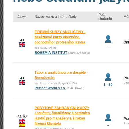
Poč.
Jazyk
Název kurzu a jméno školy
Mě
studentů
FIREMNÍ KURZY ANGLIČTINY -
zakázkové kurzy obecného,
AJ
obchodního i profesního jazyka
Onl
–
kód kurzu (Aj fir)
BOHEMIA INSTITUT
(Jazyková škola)
Tábor s angličtinou pro dospělé -
Benešovsko
Plz
AJ
Bol
kód kurzu (Tábor Dospělí 2026)
1 – 30
Perfect World s.r.o.
(Sídlo Plzeň )
POBYTOVÉ ZAHRANIČNÍ KURZY
angličtiny, španělštiny a ostatních
AJ, ŠJ
jazyků pro manažery a širokou
Pr
firemní klientelu
Str
–
kód kurzu (ZAHRMAN-AJ_SJ)