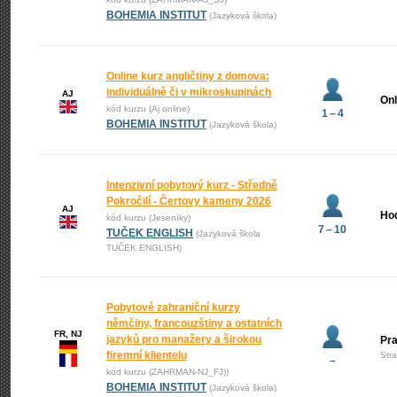
BOHEMIA INSTITUT
(Jazyková škola)
Online kurz angličtiny z domova:
individuálně či v mikroskupinách
AJ
Onl
kód kurzu (Aj online)
1 – 4
BOHEMIA INSTITUT
(Jazyková škola)
Intenzivní pobytový kurz - Středně
Pokročilí - Čertovy kameny 2026
AJ
Ho
kód kurzu (Jeseníky)
7 – 10
TUČEK ENGLISH
(Jazyková škola
TUČEK ENGLISH)
Pobytové zahraniční kurzy
němčiny, francouzštiny a ostatních
FR, NJ
jazyků pro manažery a širokou
Pr
firemní klientelu
Str
–
kód kurzu (ZAHRMAN-NJ_FJ))
BOHEMIA INSTITUT
(Jazyková škola)