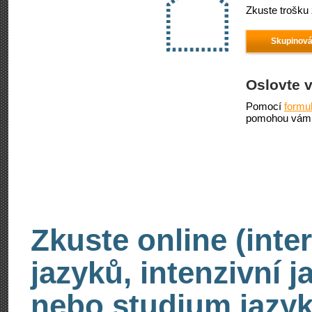
Zkuste trošku 
Skupinová
Oslovte 
Pomocí
formu
pomohou vám 
Zkuste online (inte
jazyků, intenzivní 
nebo studium jazyk