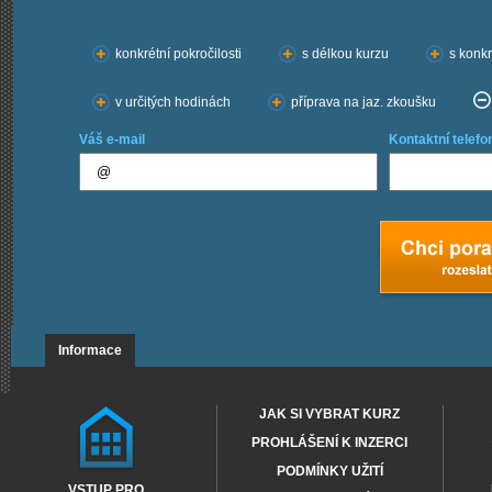
Chci kurzy:
konkrétní pokročilosti
s délkou kurzu
s konkr
v určitých hodinách
příprava na jaz. zkoušku
Váš e-mail
Kontaktní telefo
Informace
JAK SI VYBRAT KURZ
PROHLÁŠENÍ K INZERCI
PODMÍNKY UŽITÍ
VSTUP PRO