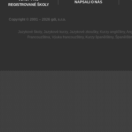
NAPSALI O NÁS
REGISTROVANÉ ŠKOLY
Copyright © 2001 – 2026
gdi, s.r.o.
Jazykové školy
,
Jazykové kurzy
,
Jazykové zkoušky
,
Kurzy angličtiny
,
Ang
Francouzština
,
Výuka francouzštiny
,
Kurzy španělštiny
,
Španělšti