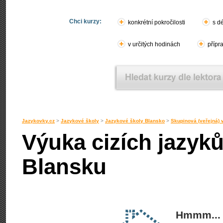
Chci kurzy:
konkrétní pokročilosti
s d
v určitých hodinách
přípr
Jazykovky.cz
>
Jazykové školy
>
Jazykové školy Blansko
>
Skupinová (veřejná)
Výuka cizích jazyk
Blansku
Hmmm... 