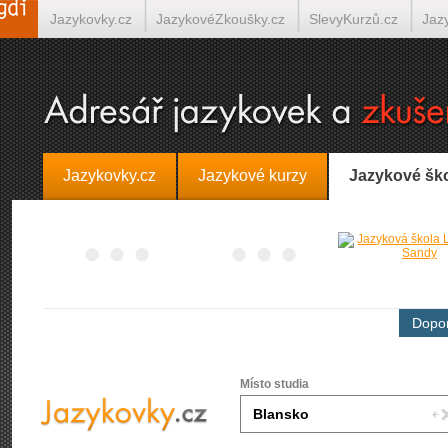
Jazykovky.cz
JazykovéZkoušky.cz
SlevyKurzů.cz
Jaz
Španělština on-line
Italština on-line
Tlumočení-Překlady.
Jazykovky.cz
Jazykové kurzy
Jazykové šk
Dopor
Místo studia