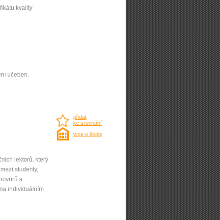
ifikátu kvality
ení učeben.
přidat
ke srovnání
více o škole
ních lektorů, který
mezi studenty,
zhovorů a
 na individuálním