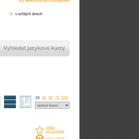
v určitých dnech
15
30
50
75
100
přidat
ke srovnání
více o škole