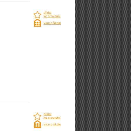
přidat
ke srovnání
více o škole
přidat
ke srovnání
více o škole