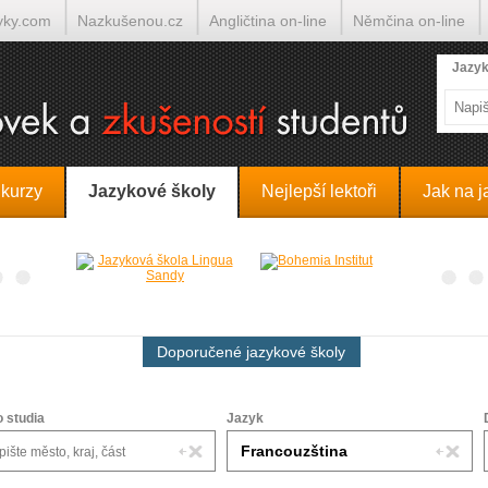
yky.com
Nazkušenou.cz
Angličtina on-line
Němčina on-line
lumočí.cz
Jazyk
 kurzy
Jazykové školy
Nejlepší lektoři
Jak na j
Doporučené jazykové školy
o studia
Jazyk