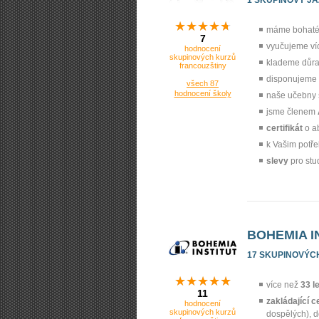
máme bohaté 
7
vyučujeme ví
hodnocení
skupinových kurzů
klademe důr
francouzštiny
disponujeme
všech 87
hodnocení školy
naše učebny 
jsme členem
certifikát
o a
k Vašim potř
slevy
pro stu
BOHEMIA I
17 SKUPINOVÝC
více než
33 l
11
zakládající c
hodnocení
skupinových kurzů
dospělých), 