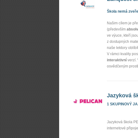
Škola nemá zveřej
Našim cílem je p
(především
absolv
ve výuce, kteří js
z dostupných mate
naše lektory oblíbí
V rámci kvality p
interaktivní
verzí.
osvědčeným prostře
Jazyková šk
1 SKUPINOVÝ J
Jazyková škola PE
internetové připoj