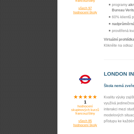
francouzštiny
programy
akr
všech 97
Bureau Verit
hodnocení školy
60% klientů p
nadprůměrná
prověřená kv
Virtuální prohlíd
Klikněte na odkaz 
LONDON INS
Škola nemá zveřej
Kvalitu výuky zajiš
1
využívá jedinečno
hodnocení
interakci mezi stu
skupinových kurzů
francouzštiny
modelových situací
všech 85
přístupu ke každé
hodnocení školy