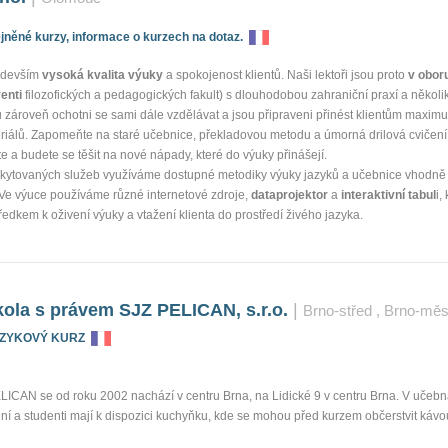
něné kurzy, informace o kurzech na dotaz.
ředevším
vysoká kvalita výuky
a spokojenost klientů. Naši lektoři jsou proto
v obor
enti
filozofických a pedagogických fakult) s dlouhodobou zahraniční praxí a několi
ou zároveň ochotni se sami dále vzdělávat a jsou připraveni přinést klientům maxim
riálů. Zapomeňte na staré učebnice, překladovou metodu a úmorná drilová cvičení.
te a budete se těšit na nové nápady, které do výuky přinášejí.
oskytovaných služeb využíváme dostupné metodiky výuky jazyků a učebnice vhodně
 Ve výuce používáme různé internetové zdroje,
dataprojektor
a
interaktivní tabul
i,
dkem k oživení výuky a vtažení klienta do prostředí živého jazyka.
ola s právem SJZ PELICAN, s.r.o.
|
Brno-střed
, Brno-měs
AZYKOVÝ KURZ
LICAN se od roku 2002 nachází v centru Brna, na Lidické 9 v centru Brna. V učeb
ení a studenti mají k dispozici kuchyňku, kde se mohou před kurzem občerstvit káv