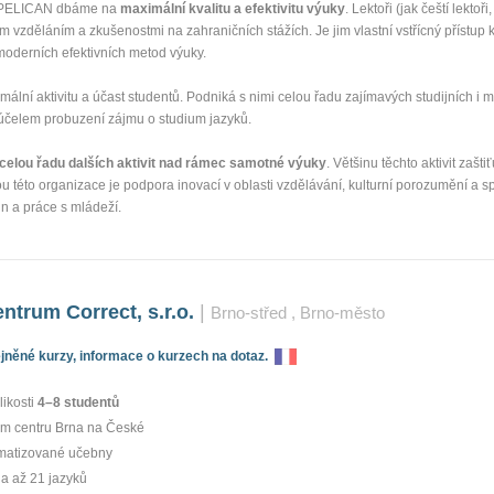
e PELICAN dbáme na
maximální kvalitu a efektivitu výuky
. Lektoři (jak čeští lektoři
ním vzděláním a zkušenostmi na zahraničních stážích. Je jim vlastní vstřícný přístup
moderních efektivních metod výuky.
ální aktivitu a účast studentů. Podniká s nimi celou řadu zajímavých studijních i m
za účelem probuzení zájmu o studium jazyků.
 celou řadu dalších aktivit nad rámec samotné výuky
. Většinu těchto aktivit zašt
 této organizace je podpora inovací v oblasti vzdělávání, kulturní porozumění a s
n a práce s mládeží.
ntrum Correct, s.r.o.
|
Brno-střed
, Brno-město
něné kurzy, informace o kurzech na dotaz.
likosti
4–8 studentů
m centru Brna na České
imatizované učebny
a až 21 jazyků