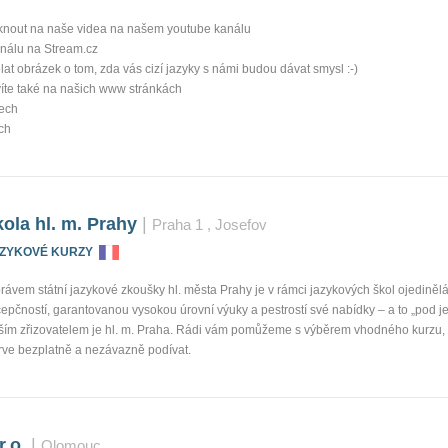
nout na naše videa na našem youtube kanálu
nálu na Stream.cz
at obrázek o tom, zda vás cizí jazyky s námi budou dávat smysl :-)
víte také na našich www stránkách
zech
ch
ola hl. m. Prahy
|
Praha 1
, Josefov
AZYKOVÉ KURZY
rávem státní jazykové zkoušky hl. města Prahy je v rámci jazykových škol ojediněl
pčností, garantovanou vysokou úrovní výuky a pestrostí své nabídky – a to „pod j
aším zřizovatelem je hl. m. Praha. Rádi vám pomůžeme s výběrem vhodného kurzu, 
rve bezplatně a nezávazně podívat.
r.o.
|
Olomouc