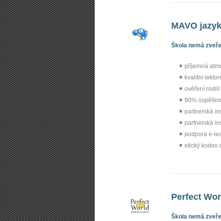
MAVO jazyk
Škola nemá zveřej
příjemná atm
kvalitní lekto
ověření rodilí
90% úspěšnos
partnerská ins
partnerská in
podpora e-le
etický kodex 
Perfect Worl
Škola nemá zveřej