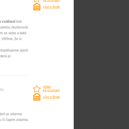
ke srovnání
více o škole
u vzdělaní
lidé
kaletou zkušeností
um ze sebe a také
 Věříme, že si
 doplňujeme jejich
 která je
přidat
to
ke srovnání
více o škole
nách je zdarma
ou či čajem zdarma.