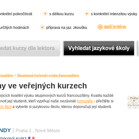
nkrétní pokročilosti
s délkou kurzu
s konkrétní intenzitou výuky
další kritéria
 určitých hodinách
příprava na jaz. zkoušku
couzštiny
>
Skupinová (veřejná) výuka francouzštiny
ny ve veřejných kurzech
ících kvalitní výuku skupinových kurzů francouzštiny. Kvalitu každé
otí její studenti, kteří vyplňují naše nezávislé
formuláře
- přečtěte si
ch škol
a vyberte si jazykovou školu, kterou doporučují její studenti.
ANDY
|
Praha 1
, Nové Město
AZYKOVÝ KURZ