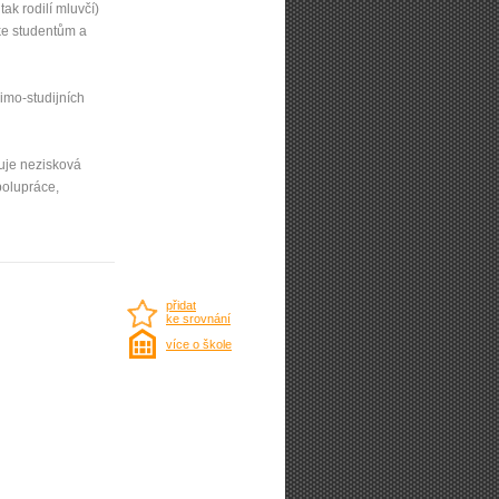
, tak rodilí mluvčí)
 ke studentům a
imo-studijních
iťuje nezisková
polupráce,
přidat
ke srovnání
více o škole