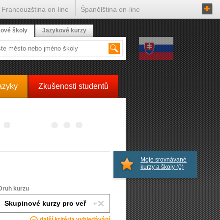
Francouzština on-line
Španělština on-line
ové školy
Jazykové kurzy
azyky
Zkušenosti studentů
Moje srovnávané
kurzy a školy
(0)
Druh kurzu
další kritéria vyhledávání