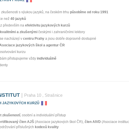
zkušenosti s výukou jazyků, na českém trhu
působíme od roku 1991
ce než
40 jazyků
az především na
efektivitu jazykových kurzů
kvalitními a zkušenými
českými i zahraničními lektory
se nacházejí v
centru Prahy
a jsou dobře dopravně dostupné
Asociace jazykových škol a agentur ČR
bsolvování kurzu
ebám přistupujeme vždy
individuálně
denty
NSTITUT
|
Praha 10
, Strašnice
H JAZYKOVÝCH KURZŮ
et zkušeností
, osobní a individuální přístup
ertifikovaný člen AJŠ
(Asociace jazykových škol ČR),
člen AIVD
(Asociace instituc
dodržování příslušných
kodexů kvality