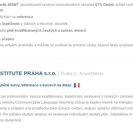
edit. MŠMT
, akreditované centrum mezinárodních zkoušek
ETS Global
, držitel cert
as
řichází na
reference
 úspěšnost
u státních a mezinár. zkoušek
alita
plně kvalifikovaných českých a zahran. lektorů
ka učeben
na virtuální prohlídku a můžete se podívat na prostory výuky, zázemí školy a vybav
TITUTE PRAHA s.r.o.
|
Praha 1
, Nové Město
něné kurzy, informace o kurzech na dotaz.
ťuje profesionální, vysoce kvalifikovaný, stabilní tým, sestavený z českých i zahranič
u metodu Communicative Language Teaching. Důraz je kladen hlavně na interakci 
denty a učitelem a to prostřednictvím různých cvičení, diskuzí, výměny informací, ro
. Pro každou studijní skupinu se sestavuje individuální studijní plán. Zakládáme si
mu studentovi.