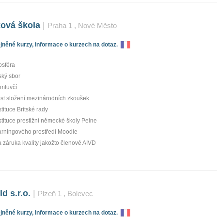
ová škola
|
Praha 1
, Nové Město
něné kurzy, informace o kurzech na dotaz.
osféra
rský sbor
 mluvčí
t složení mezinárodních zkoušek
tituce Britské rady
stituce prestižní německé školy Peine
arningového prostředí Moodle
a záruka kvality jakožto členové AIVD
d s.r.o.
|
Plzeň 1
, Bolevec
něné kurzy, informace o kurzech na dotaz.