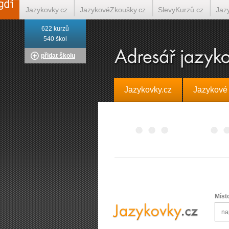
Jazykovky.cz
JazykovéZkoušky.cz
SlevyKurzů.cz
Jaz
622 kurzů
Italština on-line
Tlumočení-Překlady.cz
Překládá.cz
T
540 škol
přidat školu
Jazykovky.cz
Jazykové
Míst