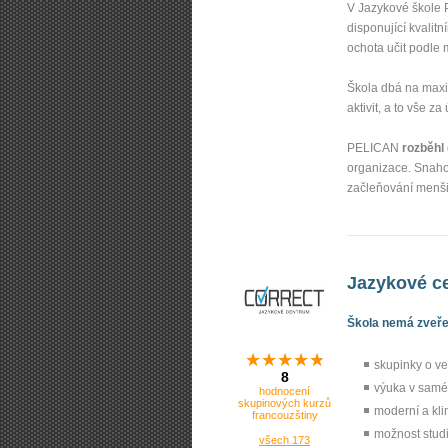
V Jazykové škol
disponující kvalit
ochota učit podle 
Škola dbá na maxim
aktivit, a to vše 
PELICAN
rozběhl
organizace. Snahou
začleňování menši
Jazykové ce
Škola nemá zveřej
skupinky o ve
8
výuka v samé
hodnocení
skupinových kurzů
moderní a kl
francouzštiny
možnost studi
všech 173