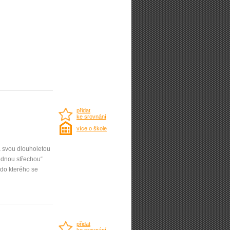
přidat
ke srovnání
více o škole
á svou dlouholetou
ednou střechou“
do kterého se
přidat