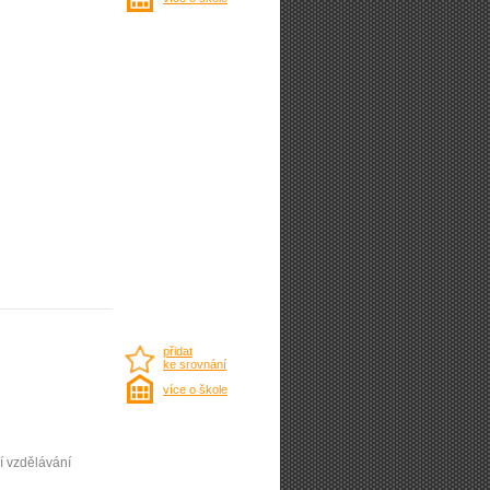
přidat
ke srovnání
více o škole
í vzdělávání