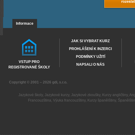
Informace
JAK SI VYBRAT KURZ
PROHLÁŠENÍ K INZERCI
PODMÍNKY UŽITÍ
VSTUP PRO
NAPSALI O NÁS
REGISTROVANÉ ŠKOLY
Copyright © 2001 – 2026
gdi, s.r.o.
Jazykové školy
,
Jazykové kurzy
,
Jazykové zkoušky
,
Kurzy angličtiny
,
Ang
Francouzština
,
Výuka francouzštiny
,
Kurzy španělštiny
,
Španělšti