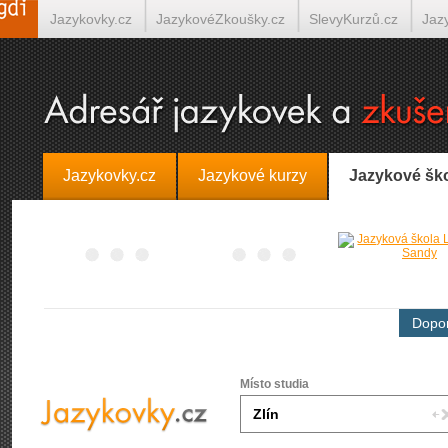
Jazykovky.cz
JazykovéZkoušky.cz
SlevyKurzů.cz
Jaz
Španělština on-line
Italština on-line
Tlumočení-Překlady.
Jazykovky.cz
Jazykové kurzy
Jazykové šk
Dopor
Místo studia