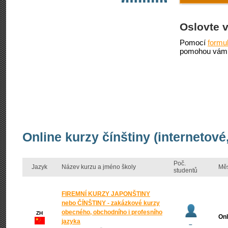
Oslovte 
Pomocí
formu
pomohou vám 
Online kurzy čínštiny (internetov
Poč.
Jazyk
Název kurzu a jméno školy
Mě
studentů
FIREMNÍ KURZY JAPONŠTINY
nebo ČÍNŠTINY - zakázkové kurzy
obecného, obchodního i profesního
ZH
Onl
jazyka
–