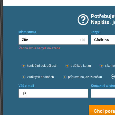
Potřebuje
Napište, 
Místo studia
Jazyk
Žádná škola nebyla nalezena
Chci kurzy:
konkrétní pokročilosti
s délkou kurzu
s konkr
v určitých hodinách
příprava na jaz. zkoušku
Váš e-mail
Kontaktní telefo