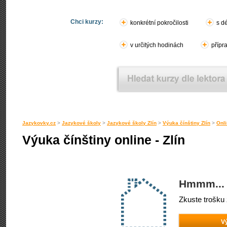
Chci kurzy:
konkrétní pokročilosti
s d
v určitých hodinách
přípr
Jazykovky.cz
>
Jazykové školy
>
Jazykové školy Zlín
>
Výuka čínštiny Zlín
>
Onli
Výuka čínštiny online - Zlín
Hmmm... 
Zkuste trošku 
Vý