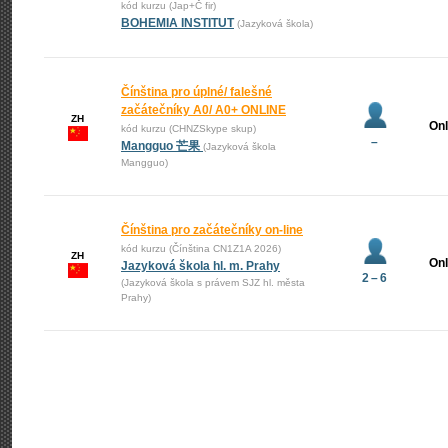
kód kurzu (Jap+Č fir)
BOHEMIA INSTITUT
(Jazyková škola)
Čínština pro úplné/ falešné
začátečníky A0/ A0+ ONLINE
ZH
Onl
kód kurzu (CHNZSkype skup)
–
Mangguo 芒果
(Jazyková škola
Mangguo)
Čínština pro začátečníky on-line
kód kurzu (Čínština CN1Z1A 2026)
ZH
Onl
Jazyková škola hl. m. Prahy
2 – 6
(Jazyková škola s právem SJZ hl. města
Prahy)