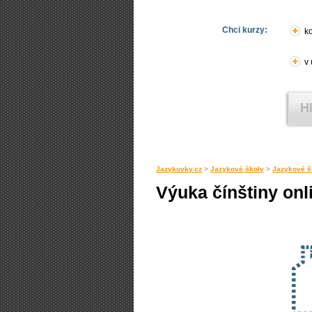
Chci kurzy:
ko
v
Jazykovky.cz
>
Jazykové školy
>
Jazykové š
Výuka čínštiny onli