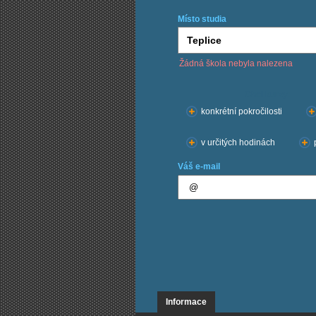
Místo studia
Žádná škola nebyla nalezena
Chci kurzy:
konkrétní pokročilosti
v určitých hodinách
Váš e-mail
Informace