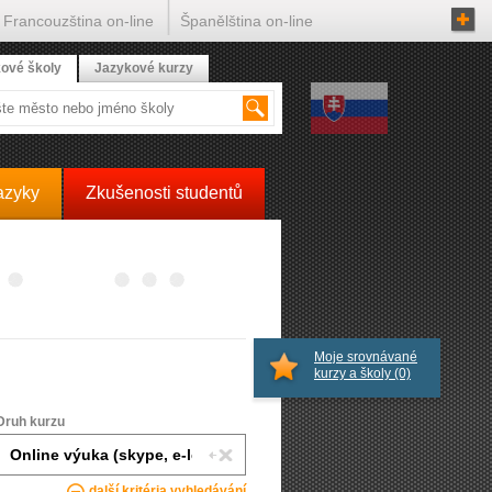
Francouzština on-line
Španělština on-line
ové školy
Jazykové kurzy
azyky
Zkušenosti studentů
Moje srovnávané
kurzy a školy
(0)
Druh kurzu
další kritéria vyhledávání