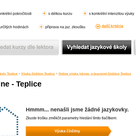
nkrétní pokročilosti
s délkou kurzu
s konkrétní intenzitou výuky
další kritéria
 určitých hodinách
příprava na jaz. zkoušku
koly Teplice
>
Výuka čínštiny Teplice
>
Online výuka (skype, e-learning) čínštiny Teplice
ne - Teplice
Hmmm... nenašli jsme žádné jazykovky.
Zkuste trošku změkčit parametry hledání tímto tlačítkem:
Výuka čínštiny