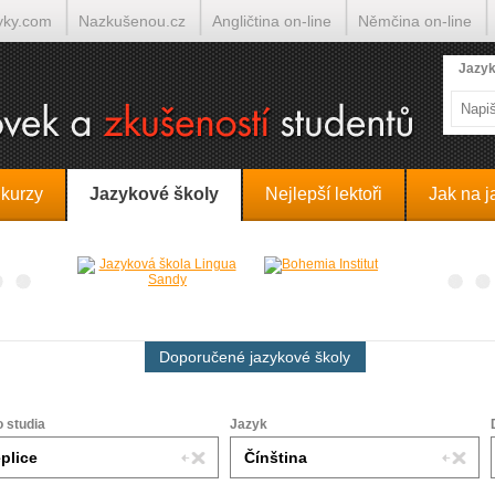
yky.com
Nazkušenou.cz
Angličtina on-line
Němčina on-line
lumočí.cz
Jazyk
 kurzy
Jazykové školy
Nejlepší lektoři
Jak na j
Doporučené jazykové školy
o studia
Jazyk