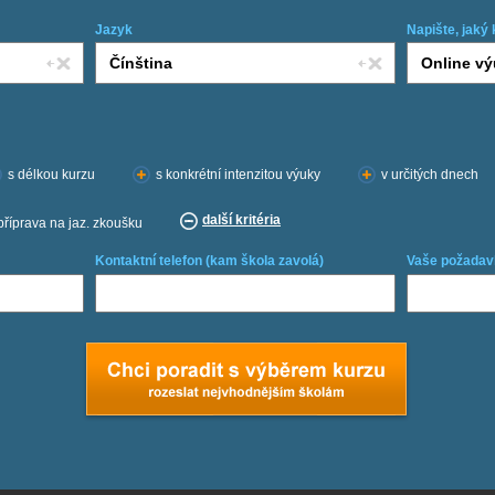
Jazyk
Napište, jaký 
s délkou kurzu
s konkrétní intenzitou výuky
v určitých dnech
další kritéria
příprava na jaz. zkoušku
Kontaktní telefon (kam škola zavolá)
Vaše požadav