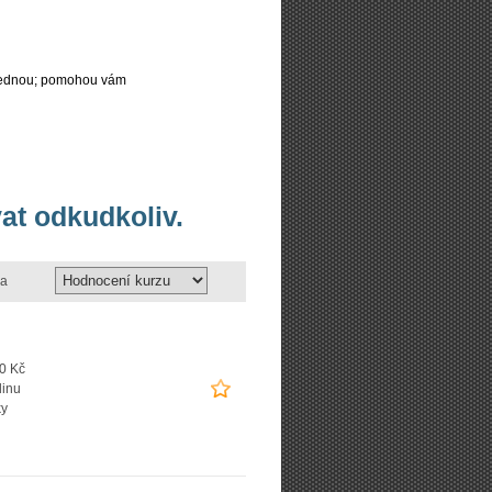
najednou; pomohou vám
at odkudkoliv.
a
0 Kč
dinu
ky