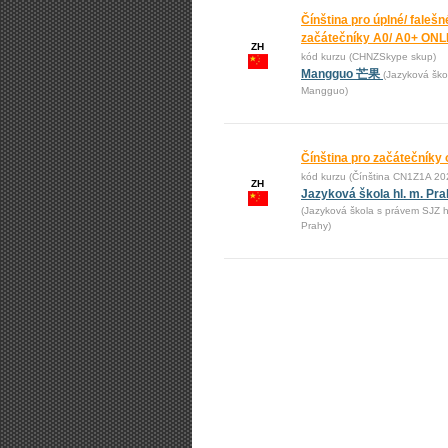
Čínština pro úplné/ falešn
začátečníky A0/ A0+ ONL
ZH
kód kurzu (CHNZSkype skup)
Mangguo 芒果
(Jazyková ško
Mangguo)
Čínština pro začátečníky 
kód kurzu (Čínština CN1Z1A 20
ZH
Jazyková škola hl. m. Pr
(Jazyková škola s právem SJZ h
Prahy)