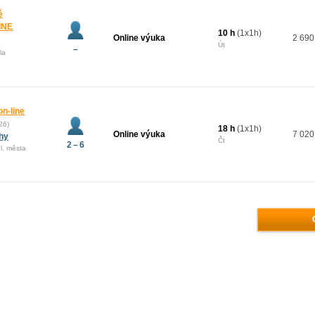
é
INE
10 h
(1x1h)
Online výuka
2 690
Út
–
la
on-line
26)
18 h
(1x1h)
Online výuka
7 020
ahy
Čt
2 – 6
l. města