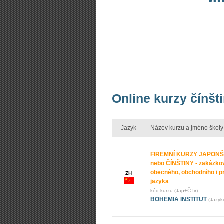
Online kurzy čínšt
Jazyk
Název kurzu a jméno školy
FIREMNÍ KURZY JAPONŠ
nebo ČÍNŠTINY - zakázko
obecného, obchodního i p
ZH
jazyka
kód kurzu (Jap+Č fir)
BOHEMIA INSTITUT
(Jazyk