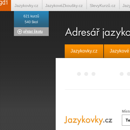
Jazykovky.cz
JazykovéZkoušky.cz
SlevyKurzů.cz
Jaz
621 kurzů
Italština on-line
Tlumočení-Překlady.cz
Překládá.cz
T
540 škol
přidat školu
Jazykovky.cz
Jazykové
Míst