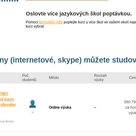
Oslovte více jazykových škol poptávkou.
Pomocí
formuláře níže
poptejte kurz u více škol ve vašem okolí 
kurz vybrat.
iny (internetové, skype) můžete studov
Poč.
Rozsah
Město
Cen
studentů
výuky
TINY
vé kurzy
390-79
rofesního
Online výuka
–
za ho
–
výu
ová škola)