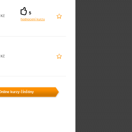
5
 Kč
hodnocení kurzu
 Kč
Online kurzy čínštiny