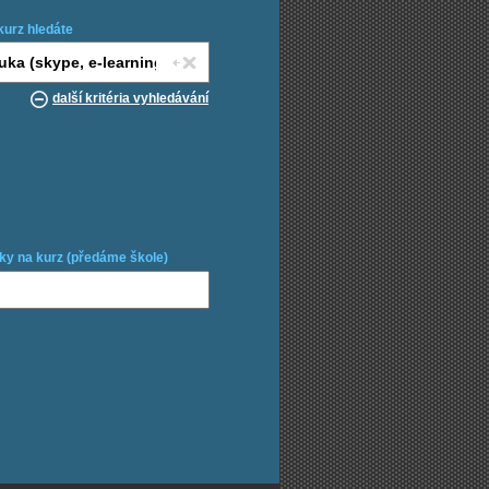
kurz hledáte
další kritéria vyhledávání
ky na kurz (předáme škole)