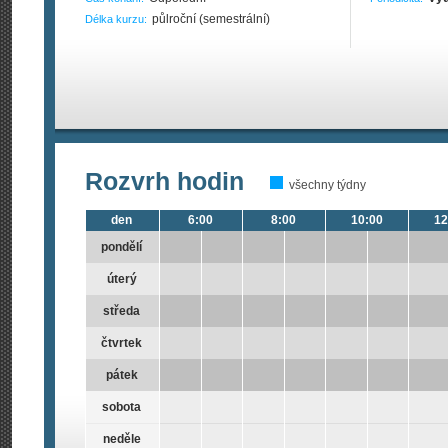
půlroční (semestrální)
Délka kurzu:
Rozvrh hodin
všechny týdny
den
6:00
8:00
10:00
12
pondělí
úterý
středa
čtvrtek
pátek
sobota
neděle