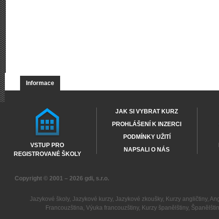
Informace
JAK SI VYBRAT KURZ
PROHLÁŠENÍ K INZERCI
PODMÍNKY UŽITÍ
VSTUP PRO
NAPSALI O NÁS
REGISTROVANÉ ŠKOLY
Copyright © 2001 – 2026
gdi, s.r.o.
Jazykové školy
,
Jazykové kurzy
,
Jazykové zkoušky
,
Kurzy angličtiny
,
Ang
Francouzština
,
Výuka francouzštiny
,
Kurzy španělštiny
,
Španělšti