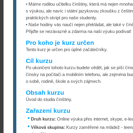
• Máme rodilou učitelku čínštiny, která má nejen mnoh
s výukou, ale navíc i státní jazykovou zkoušku z češtiny
praktických skript pro naše studenty.
• Naše hodiny vás naučí nejen překládat, ale také v čín
Přijďte se nezávazně a zdarma na naši výuku podívat!
Pro koho je kurz určen
Tento kurz je určen pro úplné začátečníky.
Cíl kurzu
Po ukončení tohoto kurzu budete vědět, jak se píší čín
čínsky na počítači a mobilním telefonu, ale zejména bu
o sobě, rodině, škole a svých zájmech.
Obsah kurzu
Úvod do studia čínštiny.
Zařazení kurzu
Druh kurzu:
Online výuka přes internet, skype, e-le
Věková skupina:
Kurzy zaměřené na mládež - teena