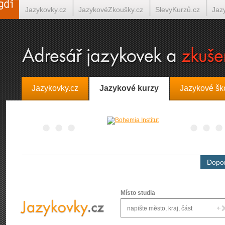
Jazykovky.cz
JazykovéZkoušky.cz
SlevyKurzů.cz
Jaz
Španělština on-line
Italština on-line
Tlumočení-Překlady.
Jazykovky.cz
Jazykové kurzy
Jazykové šk
Dopor
Místo studia