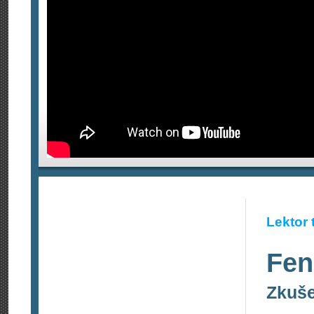
Lektor 
Fen
Zkuše