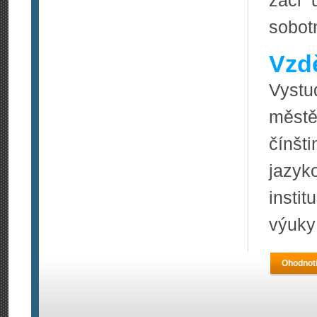
žáci 
sobotn
Vzdě
Vystu
městě
čínšt
jazy
instit
výuky 
Ohodnoti