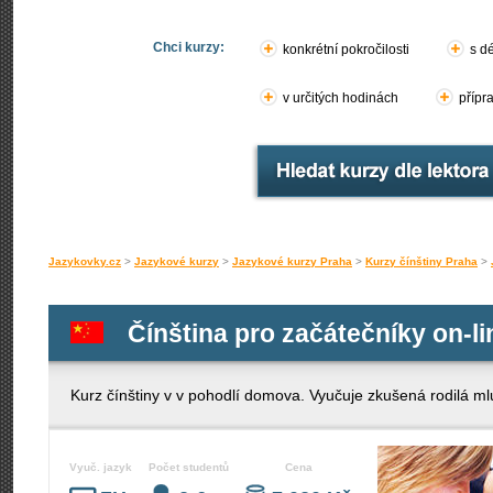
Chci kurzy:
konkrétní pokročilosti
s d
v určitých hodinách
přípr
Jazykovky.cz
>
Jazykové kurzy
>
Jazykové kurzy Praha
>
Kurzy čínštiny Praha
>
Čínština pro začátečníky on-li
Kurz čínštiny v v pohodlí domova. Vyučuje zkušená rodilá mluv
Vyuč. jazyk
Počet studentů
Cena