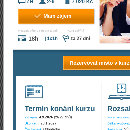
ZH
2-6
7 020 Kč
Mám zájem
Rozsah výuky | Hodin týdně
Kurz začíná
18h
| 1x1h
za 27 dní
Rezervovat místo v kur
Termín konání kurzu
Rozsa
4.9.2026
(za 27 dnů)
Zahájení:
Počet vyučovac
28.1.2027
Ukončení:
Délka vyučovac
Odpolední
Výu
Čas konání:
Periodicita: