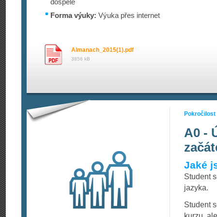
dospělé
Forma výuky:
Výuka přes internet
Almanach_2015(1).pdf
3856 kB
Pokročilost
A0 - 
začát
Jaké j
Student 
jazyka.
Student s
kurzu, al