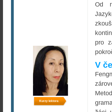
Od r
Jazyk
zkouš
konti
pro z
pokroč
V če
Fengm
zárov
Metod
grama
Kurzy lektora