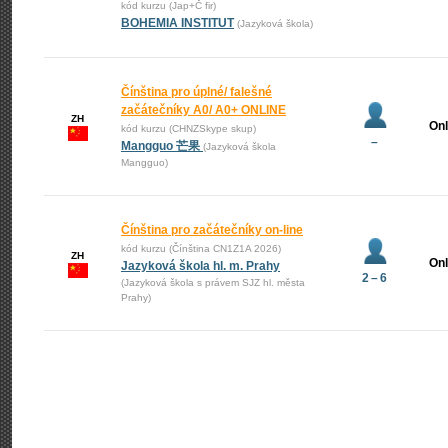
kód kurzu (Jap+Č fir)
BOHEMIA INSTITUT
(Jazyková škola)
Čínština pro úplné/ falešné
začátečníky A0/ A0+ ONLINE
ZH
Onl
kód kurzu (CHNZSkype skup)
–
Mangguo 芒果
(Jazyková škola
Mangguo)
Čínština pro začátečníky on-line
kód kurzu (Čínština CN1Z1A 2026)
ZH
Onl
Jazyková škola hl. m. Prahy
2 – 6
(Jazyková škola s právem SJZ hl. města
Prahy)