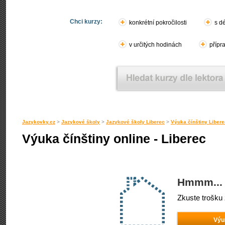
Chci kurzy:
konkrétní pokročilosti
s d
v určitých hodinách
přípr
Jazykovky.cz
>
Jazykové školy
>
Jazykové školy Liberec
>
Výuka čínštiny Libere
Výuka čínštiny online - Liberec
Hmmm... 
Zkuste trošku 
Výu