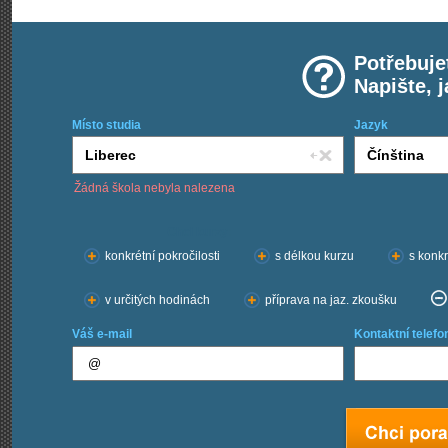
Potřebuje
Napište, 
Místo studia
Jazyk
Žádná škola nebyla nalezena
Chci kurzy:
konkrétní pokročilosti
s délkou kurzu
s konkr
v určitých hodinách
příprava na jaz. zkoušku
Váš e-mail
Kontaktní telefo