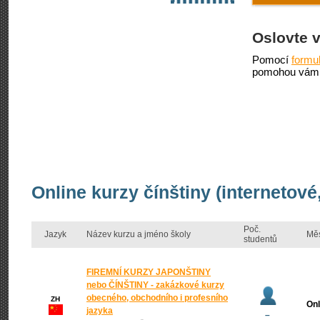
Oslovte 
Pomocí
formu
pomohou vám 
Online kurzy čínštiny (internetov
Poč.
Jazyk
Název kurzu a jméno školy
Mě
studentů
FIREMNÍ KURZY JAPONŠTINY
nebo ČÍNŠTINY - zakázkové kurzy
obecného, obchodního i profesního
ZH
Onl
jazyka
–