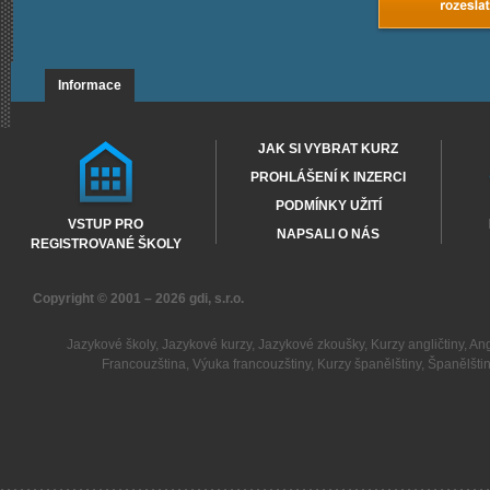
Informace
JAK SI VYBRAT KURZ
PROHLÁŠENÍ K INZERCI
PODMÍNKY UŽITÍ
VSTUP PRO
NAPSALI O NÁS
REGISTROVANÉ ŠKOLY
Copyright © 2001 – 2026
gdi, s.r.o.
Jazykové školy
,
Jazykové kurzy
,
Jazykové zkoušky
,
Kurzy angličtiny
,
Ang
Francouzština
,
Výuka francouzštiny
,
Kurzy španělštiny
,
Španělšti