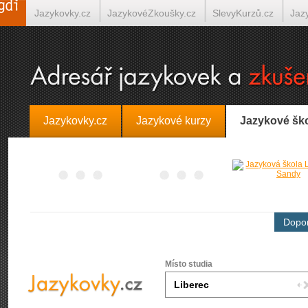
Jazykovky.cz
JazykovéZkoušky.cz
SlevyKurzů.cz
Jaz
Španělština on-line
Italština on-line
Tlumočení-Překlady.
Jazykovky.cz
Jazykové kurzy
Jazykové šk
Dopor
Místo studia