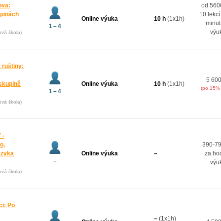
ova:
od 5600
upinách
10 lekcí
Online výuka
10 h
(1x1h)
minut
1 – 4
výu
ová škola)
 ruštiny:
5 600
oskupině
Online výuka
10 h
(1x1h)
(po 15% 
1 – 4
ová škola)
 -
o,
390-79
azyka
Online výuka
–
za ho
–
výu
ová škola)
ci: Po
–
(1x1h)