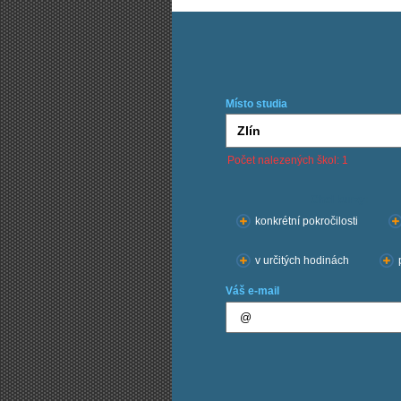
Místo studia
Počet nalezených škol: 1
Chci kurzy:
konkrétní pokročilosti
v určitých hodinách
Váš e-mail