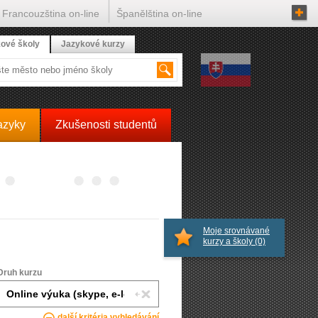
Francouzština on-line
Španělština on-line
ové školy
Jazykové kurzy
azyky
Zkušenosti studentů
Moje srovnávané
kurzy a školy
(0)
Druh kurzu
další kritéria vyhledávání