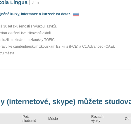
kola Lingua
|
Zlín
něné kurzy, informace o kurzech na dotaz.
 30 let zkušeností s výukou jazyků.
dou zkušení kvalifikovaní lektoři.
 složit mezinárodní zkoušky TOEIC.
pravu ke cambridgeským zkouškám B2 Firts (FCE) a C1 Advanced (CAE).
tru města.
ny (internetové, skype) můžete studova
Poč.
Rozsah
Město
Ce
studentů
výuky