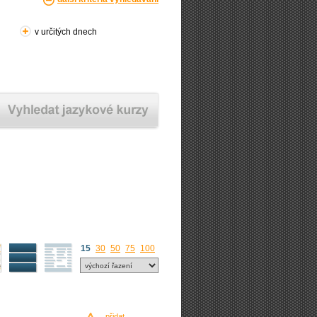
v určitých dnech
15
30
50
75
100
přidat