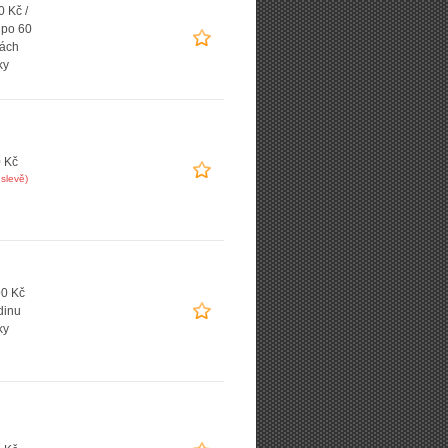
 Kč /
 po 60
ách
ky
 Kč
slevě)
0 Kč
dinu
ky