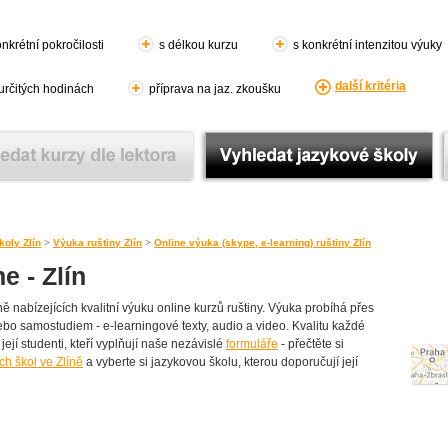
nkrétní pokročilosti
s délkou kurzu
s konkrétní intenzitou výuky
další kritéria
 určitých hodinách
příprava na jaz. zkoušku
oly Zlín
>
Výuka ruštiny Zlín
>
Online výuka (skype, e-learning) ruštiny Zlín
e - Zlín
 nabízejících kvalitní výuku online kurzů ruštiny. Výuka probíhá přes
nebo samostudiem - e-learningové texty, audio a video. Kvalitu každé
její studenti, kteří vyplňují naše nezávislé
formuláře
- přečtěte si
h škol ve Zlíně
a vyberte si jazykovou školu, kterou doporučují její