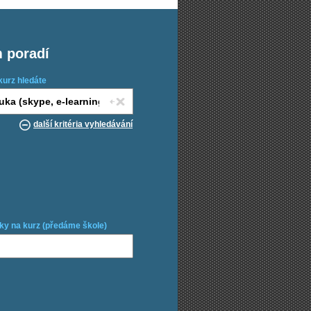
m poradí
kurz hledáte
další kritéria vyhledávání
ky na kurz (předáme škole)