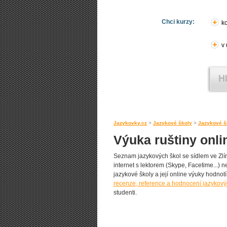
Chci kurzy:
ko
v
Jazykovky.cz
>
Jazykové školy
>
Jazykové šk
Výuka ruštiny onlin
Seznam jazykových škol se sídlem ve Zlíně
internet s lektorem (Skype, Facetime...) 
jazykové školy a její online výuky hodnotí 
recenze, reference a hodnocení jazykovýc
studenti.