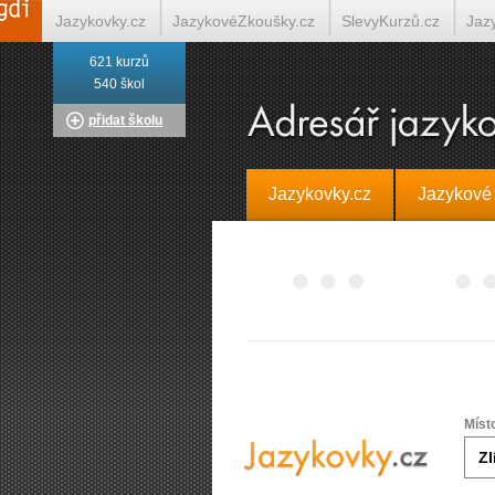
Jazykovky.cz
JazykovéZkoušky.cz
SlevyKurzů.cz
Jaz
621 kurzů
Italština on-line
Tlumočení-Překlady.cz
Překládá.cz
T
540 škol
přidat školu
Jazykovky.cz
Jazykové
Míst