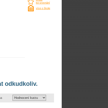
ke srovnání
více o škole
t odkudkoliv.
na