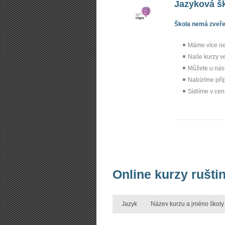
Jazyková š
Škola nemá zveřej
Máme více než
Naše kurzy ve
Můžete u nás
Nabízíme pří
Sídlíme v cen
Online kurzy rušti
Jazyk
Název kurzu a jméno školy