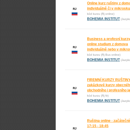
Online kurz ruštiny z dom
individuálně či v mikrosk
RJ
kód kurzu (Rj online)
BOHEMIA INSTITUT
(Jazyk
Business a profesní kurzy
online studium z domova
RJ
individuálně nebo v mikr
kód kurzu (Rj Bus online)
BOHEMIA INSTITUT
(Jazyk
FIREMNÍ KURZY RUŠTINY
zakázkové kurzy obecnéh
RJ
obchodního i profesního j
kód kurzu (Rj fir)
BOHEMIA INSTITUT
(Jazyk
Ruština online - začáteční
17:15 - 18:45
RJ