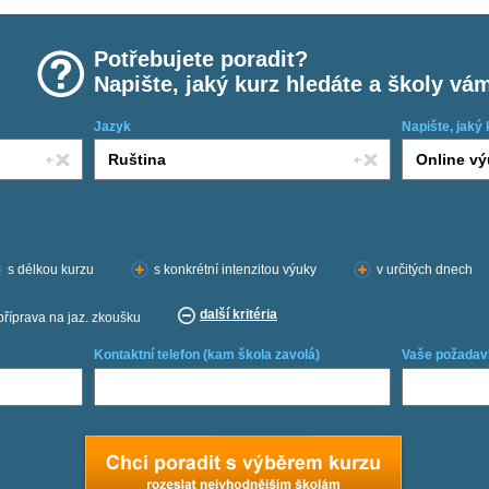
Potřebujete poradit?
Napište, jaký kurz hledáte a školy vá
Jazyk
Napište, jaký 
s délkou kurzu
s konkrétní intenzitou výuky
v určitých dnech
další kritéria
příprava na jaz. zkoušku
Kontaktní telefon (kam škola zavolá)
Vaše požadav