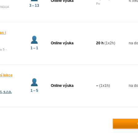
Online výuka
4 590
Po
3 – 13
LINGUA
as i
Online výuka
20 h
(1x2h)
na do
1 – 1
a 5 -
ní lekce
Online výuka
–
(1x1h)
na do
1 – 5
 s.r.o.