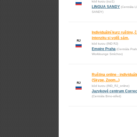
kód kurzu (ruz1)
LINGUA SANDY
(Centrála 
SANDY)
Individuální kurz ruštiny, č
intenzitu si volíš sám,
RJ
kód kurzu (IND RJ)
Empire Praha
(Centrála Prah
Worklounge Smíchov)
Ruština online - individuál
(Skype, Zoom...)
RJ
kód kurzu (IND_RJ_online)
Jazykové centrum Correct,
(Centrála Brno-střed)