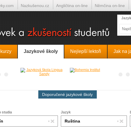
yky.com
Nazkušenou.cz
Angličtina on-line
Němčina on-line
lumočí.cz
Jazyk
 kurzy
Jazykové školy
Nejlepší lektoři
Jak na j
Doporučené jazykové školy
o studia
Jazyk