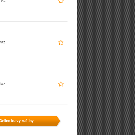
 Kč
taz
taz
Online kurzy ruštiny