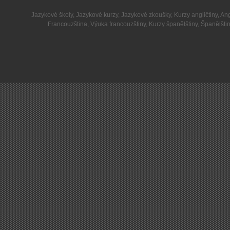
Jazykové školy
,
Jazykové kurzy
,
Jazykové zkoušky
,
Kurzy angličtiny
,
Ang
Francouzština
,
Výuka francouzštiny
,
Kurzy španělštiny
,
Španělšti