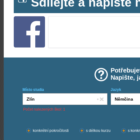
Sdílejte a napišt
Potřebuje
Napište, 
Místo studia
Jazyk
Počet nalezených škol: 1
Chci kurzy:
konkrétní pokročilosti
s délkou kurzu
s konkr