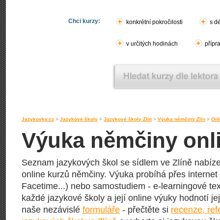
Chci kurzy:
konkrétní pokročilosti
s d
v určitých hodinách
přípr
Jazykovky.cz
>
Jazykové školy
>
Jazykové školy Zlín
>
Výuka němčiny Zlín
>
Onl
Výuka němčiny onli
Seznam jazykových škol se sídlem ve Zlíně nabízej
online kurzů němčiny. Výuka probíhá přes internet
Facetime...) nebo samostudiem - e-learningové text
každé jazykové školy a její online výuky hodnotí její
naše nezávislé
formuláře
- přečtěte si
recenze, re