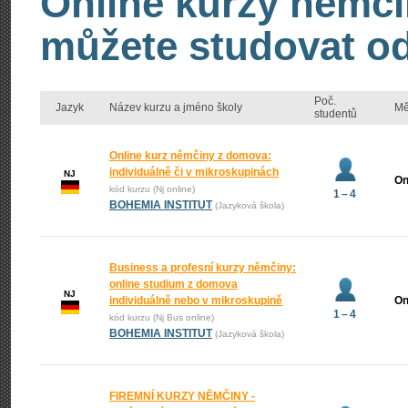
Online kurzy němči
můžete studovat od
Poč.
Jazyk
Název kurzu a jméno školy
Mě
studentů
Online kurz němčiny z domova:
individuálně či v mikroskupinách
NJ
On
kód kurzu (Nj online)
1 – 4
BOHEMIA INSTITUT
(Jazyková škola)
Business a profesní kurzy němčiny:
online studium z domova
NJ
individuálně nebo v mikroskupině
On
1 – 4
kód kurzu (Nj Bus online)
BOHEMIA INSTITUT
(Jazyková škola)
FIREMNÍ KURZY NĚMČINY -