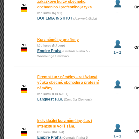
zakázkové kurzy obecného,
NJ
obchodního i profesního jazyka
On
–
kód kurzu (Nj fir1)
BOHEMIA INSTITUT
(Jazyková škola)
Kurz němčiny pro firmy
NJ
kód kurzu (NJ corp)
On
Empire Praha
(Centrála Praha 5 -
1 – 2
Worklounge Smíchov)
Firemní kurz němčiny - zakázková
výuka obecné, obchodní a profesní
NJ
němčiny
On
–
kód kurzu (FIR-NJ-01)
Lanquest s.r.o.
(Centrála Olomouc)
Individuální kurz němčiny, čas i
intenzitu si volíš sám,
NJ
On
kód kurzu (IND NJ)
1 – 1
Empire Praha
(Centrála Praha 5 -