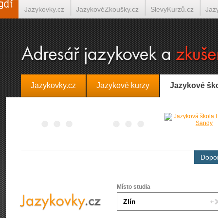
Jazykovky.cz
JazykovéZkoušky.cz
SlevyKurzů.cz
Jaz
Španělština on-line
Italština on-line
Tlumočení-Překlady.
Jazykovky.cz
Jazykové kurzy
Jazykové šk
Dopor
Místo studia