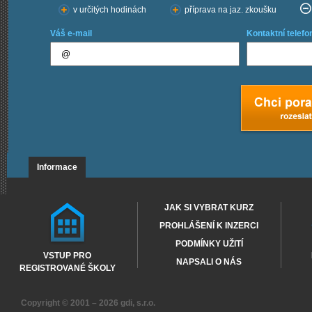
v určitých hodinách
příprava na jaz. zkoušku
Váš e-mail
Kontaktní telefo
Informace
JAK SI VYBRAT KURZ
PROHLÁŠENÍ K INZERCI
PODMÍNKY UŽITÍ
VSTUP PRO
NAPSALI O NÁS
REGISTROVANÉ ŠKOLY
Copyright © 2001 – 2026
gdi, s.r.o.