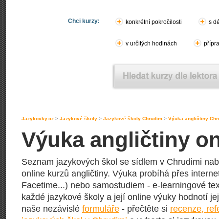
Chci kurzy:
konkrétní pokročilosti
s d
v určitých hodinách
přípr
Jazykovky.cz
>
Jazykové školy
>
Jazykové školy Chrudim
>
Výuka angličtiny Ch
Výuka angličtiny o
Seznam jazykových škol se sídlem v Chrudimi nabíz
online kurzů angličtiny. Výuka probíhá přes interne
Facetime...) nebo samostudiem - e-learningové text
každé jazykové školy a její online výuky hodnotí její
naše nezávislé
formuláře
- přečtěte si
recenze, re