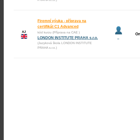
Firemní výuka - příprava na
certifikát C1 Advanced
AJ
kód kurzu (Příprava na CAE )
On
LONDON INSTITUTE PRAHA s.r.o.
–
(Jazyková škola LONDON INSTITUTE
PRAHA s.r.o.)