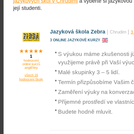
jazykových škol v Chrudimi
a vyberte si jazykovou 
její studenti.
Jazyková škola Zebra
|
|
Chrudim
3
3 ONLINE JAZYKOVÉ KURZY
S výukou máme zkušenosti již 
1
hodnocení
využijeme právě při Vaší výu
online kurzů
angličtiny
Malé skupinky 3 – 5 lidí.
všech 16
hodnocení školy
Termín přizpůsobíme Vašim
Zaměření výuky na konverzaci
Příjemné prostředí ve vlastn
Budete hodně mluvit.