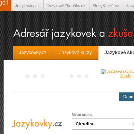
Jazykovky.cz
JazykovéZkoušky.cz
SlevyKurzů.cz
Jaz
Španělština on-line
Italština on-line
Tlumočení-Překlady.
Jazykovky.cz
Jazykové kurzy
Jazykové šk
Dopor
Místo studia