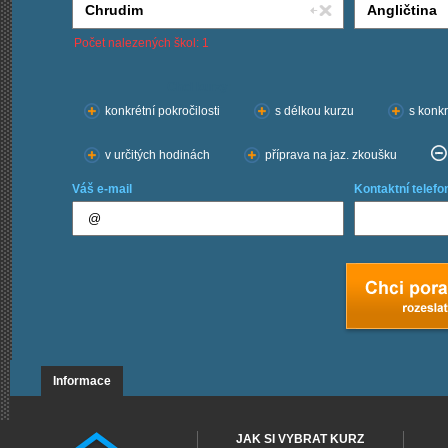
Počet nalezených škol: 1
Chci kurzy:
konkrétní pokročilosti
s délkou kurzu
s konkr
v určitých hodinách
příprava na jaz. zkoušku
Váš e-mail
Kontaktní telefo
Informace
JAK SI VYBRAT KURZ