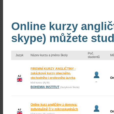
Online kurzy anglič
skype) můžete stud
Poč.
Jazyk
Název kurzu a jméno školy
Mě
studentů
FIREMNÍ KURZY ANGLIČTINY -
zakázkové kurzy obecného,
AJ
obchodního i profesního jazyka
On
–
kód kurzu (Aj fir)
BOHEMIA INSTITUT
(Jazyková škola)
Online kurz angličtiny z domova:
individuálně či v mikroskupinách
AJ
On
kód kurzu (Aj online)