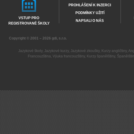
PROHLÁŠENÍ K INZERCI
PODMÍNKY UŽITÍ
VSTUP PRO
NAPSALI O NÁS
REGISTROVANÉ ŠKOLY
Copyright © 2001 – 2026
gdi, s.r.o.
Jazykové školy
,
Jazykové kurzy
,
Jazykové zkoušky
,
Kurzy angličtiny
,
Ang
Francouzština
,
Výuka francouzštiny
,
Kurzy španělštiny
,
Španělšti