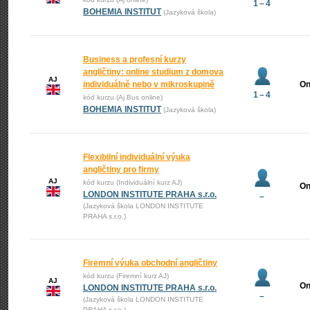
1 – 4
BOHEMIA INSTITUT
(Jazyková škola)
Business a profesní kurzy
angličtiny: online studium z domova
AJ
individuálně nebo v mikroskupině
On
1 – 4
kód kurzu (Aj Bus online)
BOHEMIA INSTITUT
(Jazyková škola)
Flexibilní individuální výuka
angličtiny pro firmy
AJ
kód kurzu (Individuální kurz AJ)
On
LONDON INSTITUTE PRAHA s.r.o.
–
(Jazyková škola LONDON INSTITUTE
PRAHA s.r.o.)
Firemní výuka obchodní angličtiny
kód kurzu (Firemní kurz AJ)
AJ
On
LONDON INSTITUTE PRAHA s.r.o.
–
(Jazyková škola LONDON INSTITUTE
PRAHA s.r.o.)