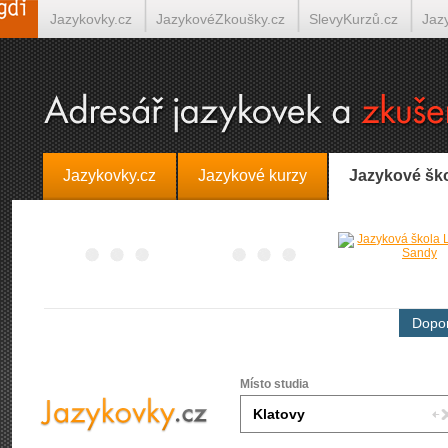
Jazykovky.cz
JazykovéZkoušky.cz
SlevyKurzů.cz
Jaz
Španělština on-line
Italština on-line
Tlumočení-Překlady.
Jazykovky.cz
Jazykové kurzy
Jazykové šk
Dopor
Místo studia