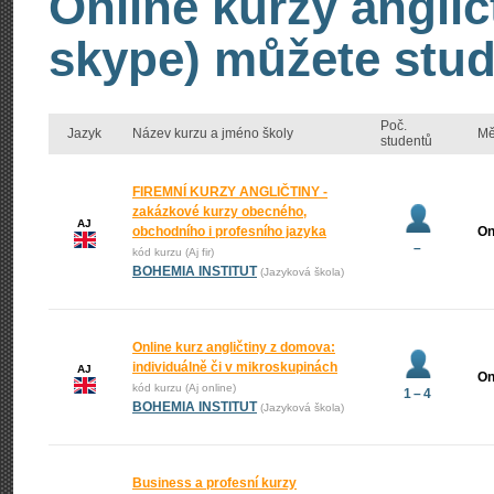
Online kurzy anglič
skype) můžete stud
Poč.
Jazyk
Název kurzu a jméno školy
Mě
studentů
FIREMNÍ KURZY ANGLIČTINY -
zakázkové kurzy obecného,
AJ
obchodního i profesního jazyka
On
–
kód kurzu (Aj fir)
BOHEMIA INSTITUT
(Jazyková škola)
Online kurz angličtiny z domova:
individuálně či v mikroskupinách
AJ
On
kód kurzu (Aj online)
1 – 4
BOHEMIA INSTITUT
(Jazyková škola)
Business a profesní kurzy