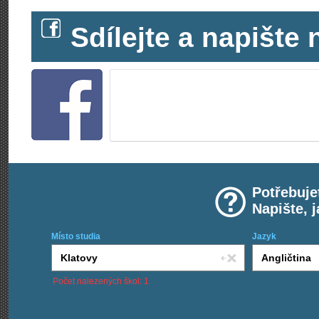
Sdílejte a napišt
Potřebuje
Napište, 
Místo studia
Jazyk
Počet nalezených škol: 1
Chci kurzy: