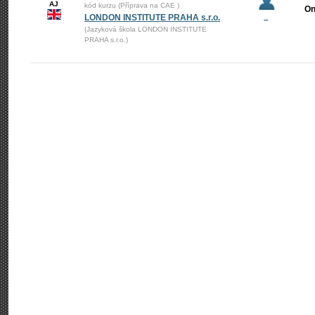
AJ
kód kurzu (Příprava na CAE )
On
LONDON INSTITUTE PRAHA s.r.o.
–
(Jazyková škola LONDON INSTITUTE
PRAHA s.r.o.)