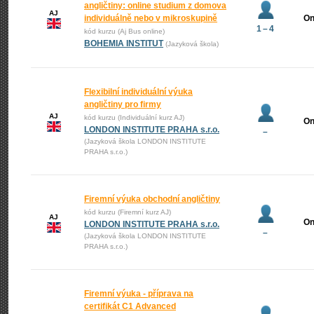
angličtiny: online studium z domova
AJ
individuálně nebo v mikroskupině
On
1 – 4
kód kurzu (Aj Bus online)
BOHEMIA INSTITUT
(Jazyková škola)
Flexibilní individuální výuka
angličtiny pro firmy
AJ
kód kurzu (Individuální kurz AJ)
On
LONDON INSTITUTE PRAHA s.r.o.
–
(Jazyková škola LONDON INSTITUTE
PRAHA s.r.o.)
Firemní výuka obchodní angličtiny
kód kurzu (Firemní kurz AJ)
AJ
On
LONDON INSTITUTE PRAHA s.r.o.
–
(Jazyková škola LONDON INSTITUTE
PRAHA s.r.o.)
Firemní výuka - příprava na
certifikát C1 Advanced