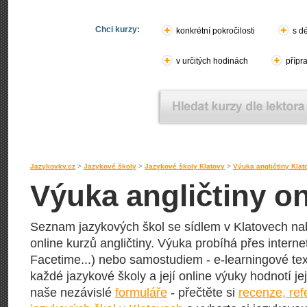
Chci kurzy:
konkrétní pokročilosti
s d
v určitých hodinách
přípr
Jazykovky.cz
>
Jazykové školy
>
Jazykové školy Klatovy
>
Výuka angličtiny Klat
Výuka angličtiny on
Seznam jazykových škol se sídlem v Klatovech nabí
online kurzů angličtiny. Výuka probíhá přes interne
Facetime...) nebo samostudiem - e-learningové text
každé jazykové školy a její online výuky hodnotí její
naše nezávislé
formuláře
- přečtěte si
recenze, re