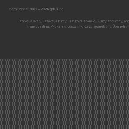
Copyright © 2001 – 2026
gdi, s.r.o.
Jazykové školy
,
Jazykové kurzy
,
Jazykové zkoušky
,
Kurzy angličtiny
,
Ang
Francouzština
,
Výuka francouzštiny
,
Kurzy španělštiny
,
Španělšti