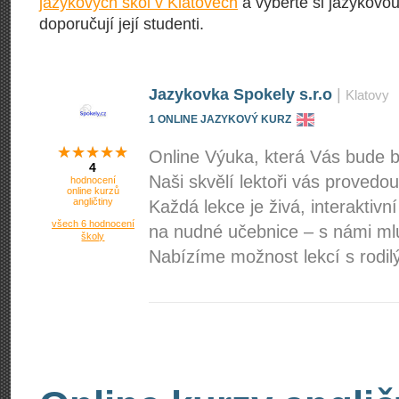
jazykových škol v Klatovech
a vyberte si jazykovou
doporučují její studenti.
Jazykovka Spokely s.r.o
|
Klatovy
1 ONLINE JAZYKOVÝ KURZ
Online Výuka, která Vás bude ba
4
Naši skvělí lektoři vás provedo
hodnocení
online kurzů
angličtiny
Každá lekce je živá, interakti
všech 6 hodnocení
na nudné učebnice – s námi mlu
školy
Nabízíme možnost lekcí s rodi