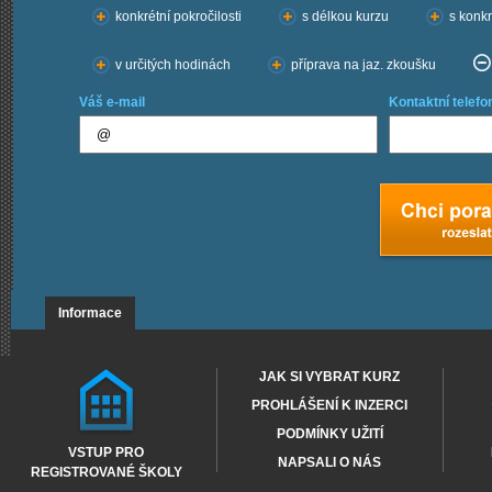
konkrétní pokročilosti
s délkou kurzu
s konkr
v určitých hodinách
příprava na jaz. zkoušku
Váš e-mail
Kontaktní telefo
Informace
JAK SI VYBRAT KURZ
PROHLÁŠENÍ K INZERCI
PODMÍNKY UŽITÍ
VSTUP PRO
NAPSALI O NÁS
REGISTROVANÉ ŠKOLY