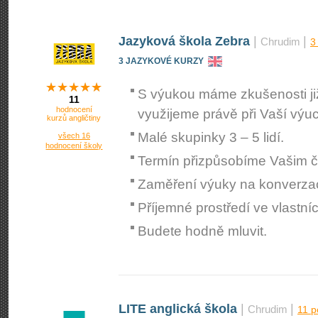
Jazyková škola Zebra
|
|
Chrudim
3
3 JAZYKOVÉ KURZY
S výukou máme zkušenosti již 
11
hodnocení
využijeme právě při Vaší výu
kurzů angličtiny
Malé skupinky 3 – 5 lidí.
všech 16
hodnocení školy
Termín přizpůsobíme Vašim
Zaměření výuky na konverzaci
Příjemné prostředí ve vlastn
Budete hodně mluvit.
LITE anglická škola
|
|
Chrudim
11 