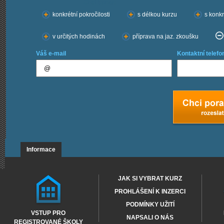
Chci kurzy:
konkrétní pokročilosti
s délkou kurzu
s konkr
v určitých hodinách
příprava na jaz. zkoušku
Váš e-mail
Kontaktní telefo
Informace
JAK SI VYBRAT KURZ
PROHLÁŠENÍ K INZERCI
PODMÍNKY UŽITÍ
VSTUP PRO
NAPSALI O NÁS
REGISTROVANÉ ŠKOLY