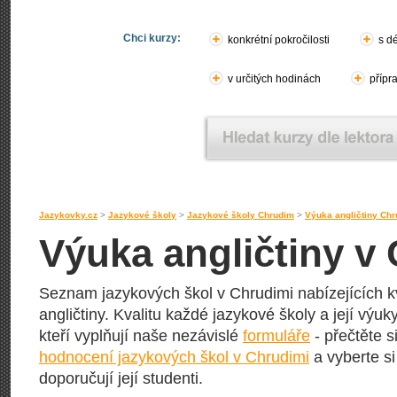
Chci kurzy:
konkrétní pokročilosti
s d
v určitých hodinách
přípr
Jazykovky.cz
>
Jazykové školy
>
Jazykové školy Chrudim
>
Výuka angličtiny Ch
Výuka angličtiny v
Seznam jazykových škol v Chrudimi nabízejících kv
angličtiny. Kvalitu každé jazykové školy a její výuky
kteří vyplňují naše nezávislé
formuláře
- přečtěte s
hodnocení jazykových škol v Chrudimi
a vyberte si
doporučují její studenti.