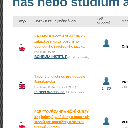
nás nebo studium an
Poč.
Jazyk
Název kurzu a jméno školy
Měs
studentů
FIREMNÍ KURZY ANGLIČTINY -
zakázkové kurzy obecného,
AJ
obchodního i profesního jazyka
Onl
–
kód kurzu (Aj fir)
BOHEMIA INSTITUT
(Jazyková škola)
Tábor s angličtinou pro dospělé -
Benešovsko
Plz
AJ
Bole
kód kurzu (Tábor Dospělí 2026)
1 – 30
Perfect World s.r.o.
(Sídlo Plzeň )
POBYTOVÉ ZAHRANIČNÍ KURZY
angličtiny, španělštiny a ostatních
jazyků pro manažery a širokou
Pra
AJ
firemní klientelu
Stra