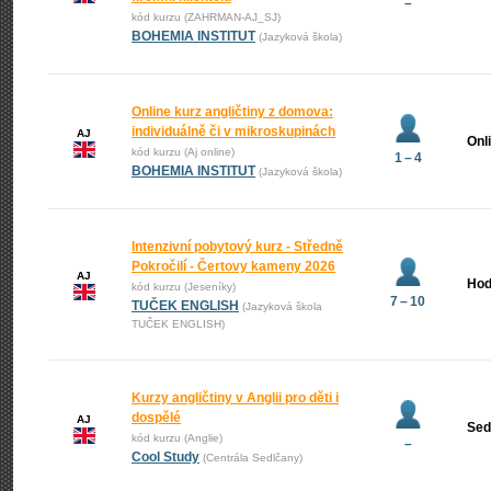
–
kód kurzu (ZAHRMAN-AJ_SJ)
BOHEMIA INSTITUT
(Jazyková škola)
Online kurz angličtiny z domova:
individuálně či v mikroskupinách
AJ
Onl
kód kurzu (Aj online)
1 – 4
BOHEMIA INSTITUT
(Jazyková škola)
Intenzivní pobytový kurz - Středně
Pokročilí - Čertovy kameny 2026
AJ
Hod
kód kurzu (Jeseníky)
7 – 10
TUČEK ENGLISH
(Jazyková škola
TUČEK ENGLISH)
Kurzy angličtiny v Anglii pro děti i
dospělé
AJ
Sed
kód kurzu (Anglie)
–
Cool Study
(Centrála Sedlčany)