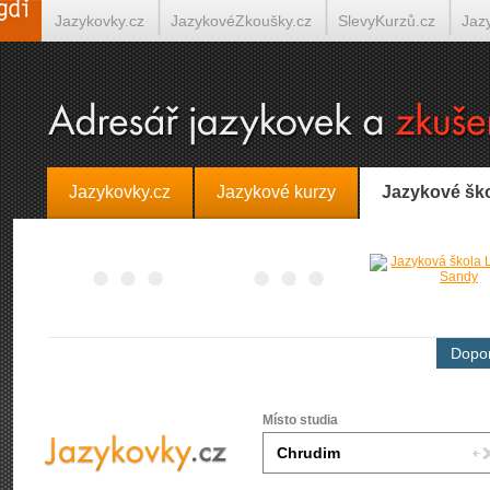
Jazykovky.cz
JazykovéZkoušky.cz
SlevyKurzů.cz
Jaz
Španělština on-line
Italština on-line
Tlumočení-Překlady.
Jazykovky.cz
Jazykové kurzy
Jazykové šk
Dopor
Místo studia