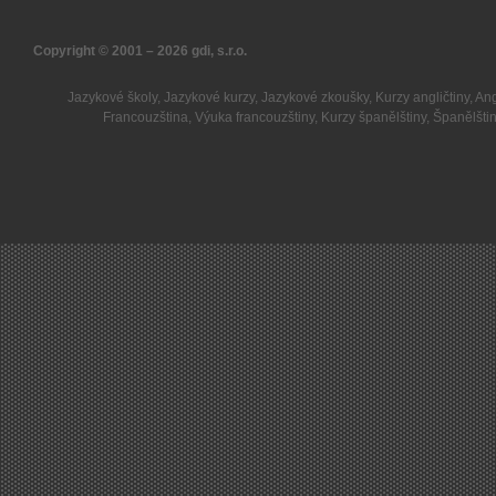
Copyright © 2001 – 2026
gdi, s.r.o.
Jazykové školy
,
Jazykové kurzy
,
Jazykové zkoušky
,
Kurzy angličtiny
,
Ang
Francouzština
,
Výuka francouzštiny
,
Kurzy španělštiny
,
Španělšti